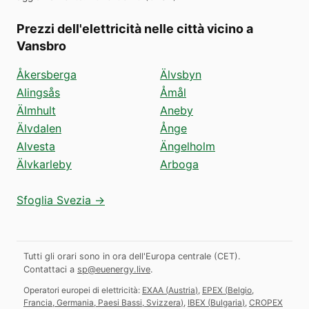
Prezzi dell'elettricità nelle città vicino a
Vansbro
Åkersberga
Älvsbyn
Alingsås
Åmål
Älmhult
Aneby
Älvdalen
Ånge
Alvesta
Ängelholm
Älvkarleby
Arboga
Sfoglia Svezia →
Tutti gli orari sono in ora dell'Europa centrale (CET).
Contattaci a
sp@euenergy.live
.
Operatori europei di elettricità:
EXAA
(
Austria
)
,
EPEX
(
Belgio,
Francia, Germania, Paesi Bassi, Svizzera
)
,
IBEX
(
Bulgaria
)
,
CROPEX