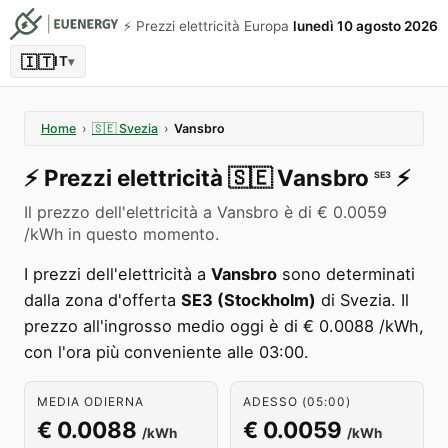
⚡️ Prezzi elettricità Europa
lunedì 10 agosto 2026
🇮🇹
IT
▾
Home
›
🇸🇪
Svezia
›
Vansbro
⚡️
Prezzi elettricità
🇸🇪
Vansbro
⚡️
SE3
Il prezzo dell'elettricità a Vansbro è di € 0.0059
/kWh in questo momento.
I prezzi dell'elettricità a
Vansbro
sono determinati
dalla zona d'offerta
SE3 (Stockholm)
di Svezia. Il
prezzo all'ingrosso medio oggi è di € 0.0088 /kWh,
con l'ora più conveniente alle 03:00.
MEDIA ODIERNA
ADESSO (05:00)
€ 0.0088
€ 0.0059
/kWh
/kWh