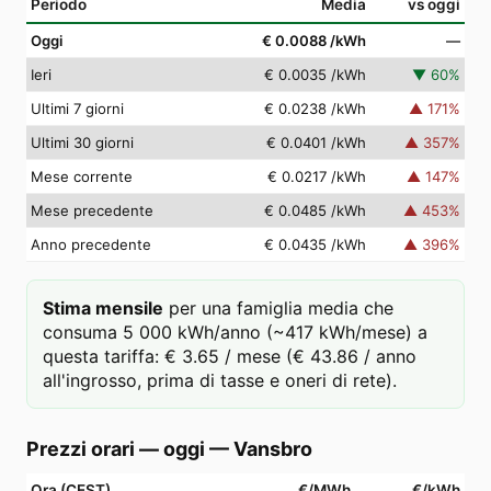
Periodo
Media
vs oggi
Oggi
€ 0.0088
/kWh
—
Ieri
€ 0.0035
/kWh
▼
60
%
Ultimi 7 giorni
€ 0.0238
/kWh
▲
171
%
Ultimi 30 giorni
€ 0.0401
/kWh
▲
357
%
Mese corrente
€ 0.0217
/kWh
▲
147
%
Mese precedente
€ 0.0485
/kWh
▲
453
%
Anno precedente
€ 0.0435
/kWh
▲
396
%
Stima mensile
per una famiglia media che
consuma 5 000 kWh/anno (~417 kWh/mese) a
questa tariffa: € 3.65 / mese (€ 43.86 / anno
all'ingrosso, prima di tasse e oneri di rete).
Prezzi orari — oggi
—
Vansbro
Ora (CEST)
€/MWh
€/kWh