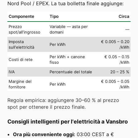
Nord Pool / EPEX. La tua bolletta finale aggiunge:
Componente
Tipo
Circa
Prezzo
Variabile — asta per
—
spot/all'ingrosso
domani
Imposta
€ 0.005 – 0.20
Per kWh
sull'elettricità
/kWh
Per kWh + canone
€ 0.05 – 0.15
Costi di rete
fisso
/kWh
IVA
Percentuale del totale
20 – 25 %
Margine del
€ 0.005 – 0.05
Per kWh
fornitore
/kWh
Regola empirica: aggiungere 30–60 % al prezzo
spot per ottenere il prezzo finale.
Consigli intelligenti per l'elettricità a Vansbro
Ora più conveniente oggi:
03:00 CEST a €