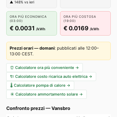
▲ 148% vs ieri
ORA PIÙ ECONOMICA
ORA PIÙ COSTOSA
(03:00)
(19:00)
€ 0.0031
€ 0.0169
/kWh
/kWh
Prezzi orari — domani
:
pubblicati alle 12:00–
13:00 CEST
.
⏰
Calcolatore ora più conveniente
→
🔌
Calcolatore costo ricarica auto elettrica
→
🌡️
Calcolatore pompa di calore
→
☀️
Calcolatore ammortamento solare
→
Confronto prezzi
—
Vansbro