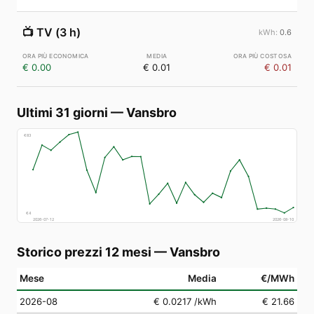
📺
TV (3 h)
0.6
€ 0.00
€ 0.01
€ 0.01
Ultimi 31 giorni
—
Vansbro
€
83
€
4
2026-07-12
2026-08-10
Storico prezzi 12 mesi
—
Vansbro
Mese
Media
€/MWh
2026-08
€ 0.0217
/kWh
€ 21.66