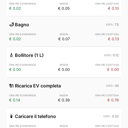
€ 0.02
€ 0.05
€ 0.10
🛁
Bagno
7.5
€ 0.02
€ 0.07
€ 0.13
💧
Bollitore (1 L)
0.12
€ 0.00
€ 0.00
€ 0.00
🔌
Ricarica EV completa
45
€ 0.14
€ 0.39
€ 0.76
📱
Caricare il telefono
0.02