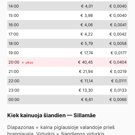
14
:00
€ 4,01
€ 0,0040
15
:00
€ 3,98
€ 0,0040
16
:00
€ 4,06
€ 0,0041
17
:00
€ 4,22
€ 0,0042
18
:00
€ 5,79
€ 0,0058
19
:00
€ 17,74
€ 0,0177
20
:00
€ 40,45
€ 0,0404
← pikas
21
:00
€ 21,94
€ 0,0219
22
:00
€ 11,14
€ 0,0111
23
:00
€ 13,30
€ 0,0133
00
:00
€ 6,61
€ 0,0066
Kiek kainuoja šiandien
—
Sillamäe
Diapazonas = kaina pigiausioje valandoje prieš
brangiausią. Vidurkis = šiandienos vidurkis.