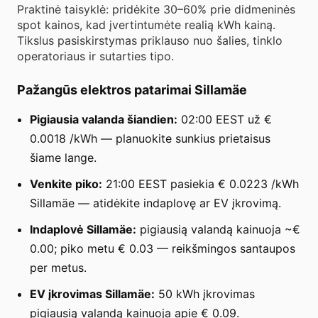
Praktinė taisyklė: pridėkite 30–60% prie didmeninės
spot kainos, kad įvertintumėte realią kWh kainą.
Tikslus pasiskirstymas priklauso nuo šalies, tinklo
operatoriaus ir sutarties tipo.
Pažangūs elektros patarimai Sillamäe
Pigiausia valanda šiandien:
02:00 EEST už €
0.0018 /kWh — planuokite sunkius prietaisus
šiame lange.
Venkite piko:
21:00 EEST pasiekia € 0.0223 /kWh
Sillamäe — atidėkite indaplovę ar EV įkrovimą.
Indaplovė Sillamäe:
pigiausią valandą kainuoja ~€
0.00; piko metu € 0.03 — reikšmingos santaupos
per metus.
EV įkrovimas Sillamäe:
50 kWh įkrovimas
pigiausią valandą kainuoja apie € 0.09.