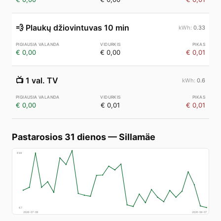
💨
Plaukų džiovintuvas 10 min
0.33
€ 0,00
€ 0,00
€ 0,01
📺
1 val. TV
0.6
€ 0,00
€ 0,01
€ 0,01
Pastarosios 31 dienos
—
Sillamäe
€
94
€
7
2026-07-08
2026-08-07