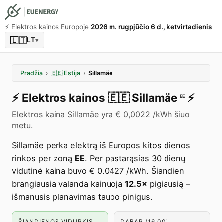
⚡️ Elektros kainos Europoje
2026 m. rugpjūčio 6 d., ketvirtadienis
🇱🇹
LT
▾
Pradžia
›
🇪🇪
Estija
›
Sillamäe
⚡️
Elektros kainos
🇪🇪
Sillamäe
⚡️
EE
Elektros kaina Sillamäe yra € 0,0022 /kWh šiuo
metu.
Sillamäe perka elektrą iš Europos kitos dienos
rinkos per zoną
EE
. Per pastarąsias 30 dienų
vidutinė kaina buvo € 0.0427 /kWh. Šiandien
brangiausia valanda kainuoja
12.5×
pigiausią –
išmanusis planavimas taupo pinigus.
ŠIANDIENOS VIDURKIS
DABAR (16:00)