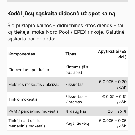
Kodėl jūsų sąskaita didesnė už spot kainą
Šio puslapio kainos – didmeninės kitos dienos – tai,
ką tiekėjai moka Nord Pool / EPEX rinkoje. Galutinė
sąskaita dar prideda:
Apytiksliai (ES
Komponentas
Tipas
vid.)
Kintama (šis
Didmeninė spot kaina
—
puslapis)
€ 0.005 – 0.20
Elektros mokestis / akcizas
Fiksuotas
/kWh
Fiksuotas +
€ 0.05 – 0.15
Tinklo mokestis
kintamas
/kWh
PVM / pardavimo mokestis
% daugiklis
20 – 25 %
Tiekėjo antkainis +
€ 0.005 – 0.05
Pagal tiekėją
mėnesinis mokestis
/kWh