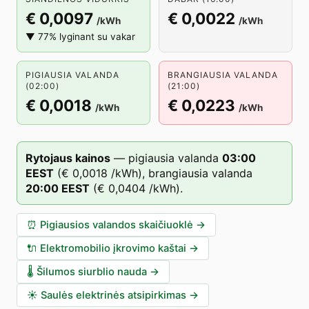
€ 0,0097
€ 0,0022
/kWh
/kWh
▼ 77% lyginant su vakar
PIGIAUSIA VALANDA
BRANGIAUSIA VALANDA
(02:00)
(21:00)
€ 0,0018
€ 0,0223
/kWh
/kWh
Rytojaus kainos
—
pigiausia valanda
03
:00
EEST
(
€ 0,0018
/kWh),
brangiausia valanda
20
:00
EEST
(
€ 0,0404
/kWh).
⏰
Pigiausios valandos skaičiuoklė
→
🔌
Elektromobilio įkrovimo kaštai
→
🌡️
Šilumos siurblio nauda
→
☀️
Saulės elektrinės atsipirkimas
→