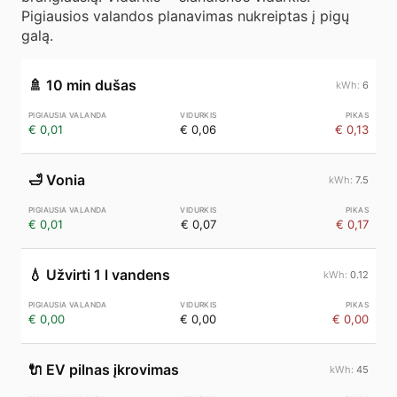
Pigiausios valandos planavimas nukreiptas į pigų
galą.
🚿
10 min dušas
6
€ 0,01
€ 0,06
€ 0,13
🛁
Vonia
7.5
€ 0,01
€ 0,07
€ 0,17
💧
Užvirti 1 l vandens
0.12
€ 0,00
€ 0,00
€ 0,00
🔌
EV pilnas įkrovimas
45