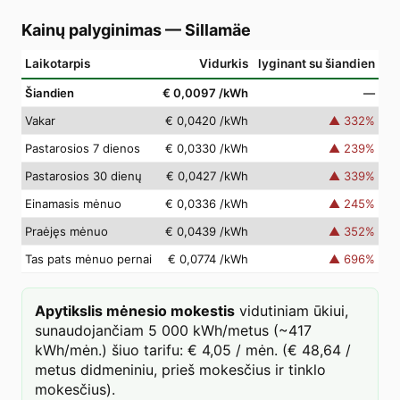
Kainų palyginimas
—
Sillamäe
Laikotarpis
Vidurkis
lyginant su šiandien
Šiandien
€ 0,0097
/kWh
—
Vakar
€ 0,0420
/kWh
▲
332
%
Pastarosios 7 dienos
€ 0,0330
/kWh
▲
239
%
Pastarosios 30 dienų
€ 0,0427
/kWh
▲
339
%
Einamasis mėnuo
€ 0,0336
/kWh
▲
245
%
Praėjęs mėnuo
€ 0,0439
/kWh
▲
352
%
Tas pats mėnuo pernai
€ 0,0774
/kWh
▲
696
%
Apytikslis mėnesio mokestis
vidutiniam ūkiui,
sunaudojančiam 5 000 kWh/metus (~417
kWh/mėn.) šiuo tarifu: € 4,05 / mėn. (€ 48,64 /
metus didmeniniu, prieš mokesčius ir tinklo
mokesčius).