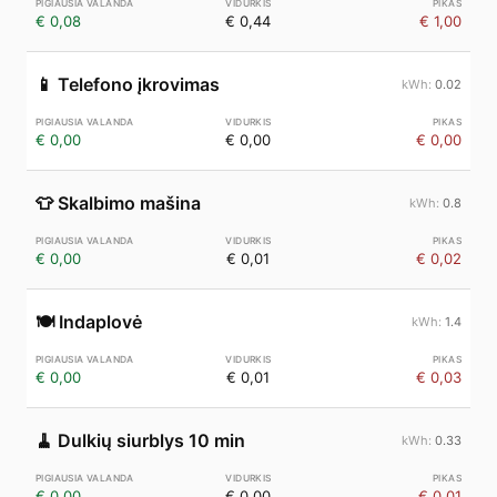
€ 0,08
€ 0,44
€ 1,00
📱
Telefono įkrovimas
0.02
€ 0,00
€ 0,00
€ 0,00
👕
Skalbimo mašina
0.8
€ 0,00
€ 0,01
€ 0,02
🍽️
Indaplovė
1.4
€ 0,00
€ 0,01
€ 0,03
🧹
Dulkių siurblys 10 min
0.33
€ 0,00
€ 0,00
€ 0,01