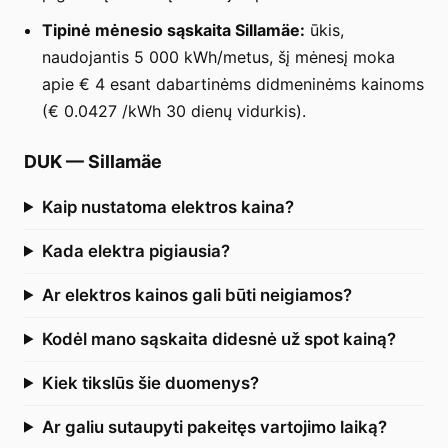
Tipinė mėnesio sąskaita Sillamäe:
ūkis,
naudojantis 5 000 kWh/metus, šį mėnesį moka
apie € 4 esant dabartinėms didmeninėms kainoms
(€ 0.0427 /kWh 30 dienų vidurkis).
DUK
—
Sillamäe
Kaip nustatoma elektros kaina?
Kada elektra pigiausia?
Ar elektros kainos gali būti neigiamos?
Kodėl mano sąskaita didesnė už spot kainą?
Kiek tikslūs šie duomenys?
Ar galiu sutaupyti pakeitęs vartojimo laiką?