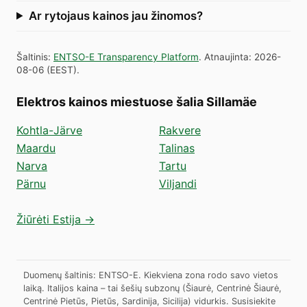
Ar rytojaus kainos jau žinomos?
Šaltinis
:
ENTSO-E Transparency Platform
.
Atnaujinta
:
2026-
08-06
(
EEST
).
Elektros kainos miestuose šalia Sillamäe
Kohtla-Järve
Rakvere
Maardu
Talinas
Narva
Tartu
Pärnu
Viljandi
Žiūrėti Estija →
Duomenų šaltinis: ENTSO-E. Kiekviena zona rodo savo vietos
laiką. Italijos kaina – tai šešių subzonų (Šiaurė, Centrinė Šiaurė,
Centrinė Pietūs, Pietūs, Sardinija, Sicilija) vidurkis.
Susisiekite