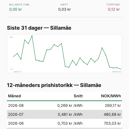
0,00 kr
0,03 kr
0,12 kr
Siste 31 dager
—
Sillamäe
€
94
€
4
2026-07-11
2026-08-09
12-måneders prishistorikk
—
Sillamäe
Måned
Snitt
NOK/MWh
2026-08
0,269 kr
/kWh
269,17 kr
2026-07
0,481 kr
/kWh
480,68 kr
2026-06
0,703 kr
/kWh
703,03 kr