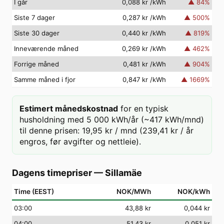
I går
0,088 kr
/kWh
▲
84
%
Siste 7 dager
0,287 kr
/kWh
▲
500
%
Siste 30 dager
0,440 kr
/kWh
▲
819
%
Inneværende måned
0,269 kr
/kWh
▲
462
%
Forrige måned
0,481 kr
/kWh
▲
904
%
Samme måned i fjor
0,847 kr
/kWh
▲
1669
%
Estimert månedskostnad
for en typisk
husholdning med 5 000 kWh/år (~417 kWh/mnd)
til denne prisen: 19,95 kr / mnd (239,41 kr / år
engros, før avgifter og nettleie).
Dagens timepriser
—
Sillamäe
Time (EEST)
NOK/MWh
NOK/kWh
03
:00
43,88 kr
0,044 kr
04
:00
51,43 kr
0,051 kr