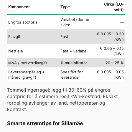
Cirka (EU-
Komponent
Type
snitt)
Variabel (denne
Engros spotpris
—
siden)
€ 0.005 – 0.20
Elavgift
Fast
/kWh
€ 0.05 – 0.15
Nettleie
Fast + variabel
/kWh
MVA / merverdiavgift
% multiplikator
20 – 25 %
Leverandørpåslag +
Spesifikt for
€ 0.005 – 0.05
månedlig avgift
leverandør
/kWh
Tommelfingerregel: legg til 30–60% på engros
spotpris for å estimere reell kWh-kostnad. Eksakt
fordeling avhenger av land, nettoperatør og
kontrakt.
Smarte strømtips for Sillamäe