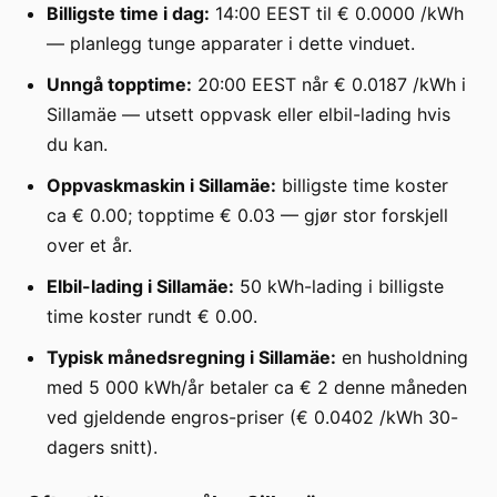
Billigste time i dag:
14:00 EEST til € 0.0000 /kWh
— planlegg tunge apparater i dette vinduet.
Unngå topptime:
20:00 EEST når € 0.0187 /kWh i
Sillamäe — utsett oppvask eller elbil-lading hvis
du kan.
Oppvaskmaskin i Sillamäe:
billigste time koster
ca € 0.00; topptime € 0.03 — gjør stor forskjell
over et år.
Elbil-lading i Sillamäe:
50 kWh-lading i billigste
time koster rundt € 0.00.
Typisk månedsregning i Sillamäe:
en husholdning
med 5 000 kWh/år betaler ca € 2 denne måneden
ved gjeldende engros-priser (€ 0.0402 /kWh 30-
dagers snitt).