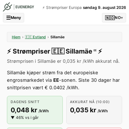
⚡️ Strømpriser Europa
søndag 9. august 2026
☰
🇳🇴
Meny
NO
▾
Hjem
›
🇪🇪
Estland
›
Sillamäe
⚡️
Strømpriser
🇪🇪
Sillamäe
⚡️
EE
Strømprisen i Sillamäe er 0,035 kr /kWh akkurat nå.
Sillamäe kjøper strøm fra det europeiske
engrosmarkedet via
EE
-sonen. Siste 30 dager har
snittprisen vært € 0.0402 /kWh.
DAGENS SNITT
AKKURAT NÅ (10:00)
0,048 kr
0,035 kr
/kWh
/kWh
▼ 46% vs i går