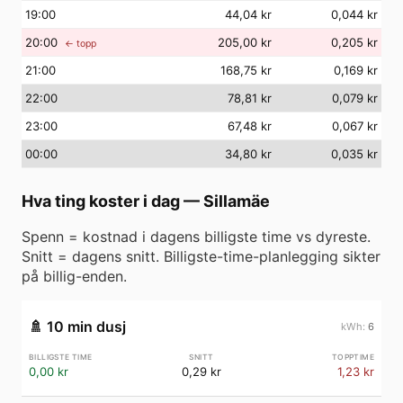
19
:00
44,04 kr
0,044 kr
20
:00
205,00 kr
0,205 kr
← topp
21
:00
168,75 kr
0,169 kr
22
:00
78,81 kr
0,079 kr
23
:00
67,48 kr
0,067 kr
00
:00
34,80 kr
0,035 kr
Hva ting koster i dag
—
Sillamäe
Spenn = kostnad i dagens billigste time vs dyreste.
Snitt = dagens snitt. Billigste-time-planlegging sikter
på billig-enden.
🚿
10 min dusj
6
0,00 kr
0,29 kr
1,23 kr