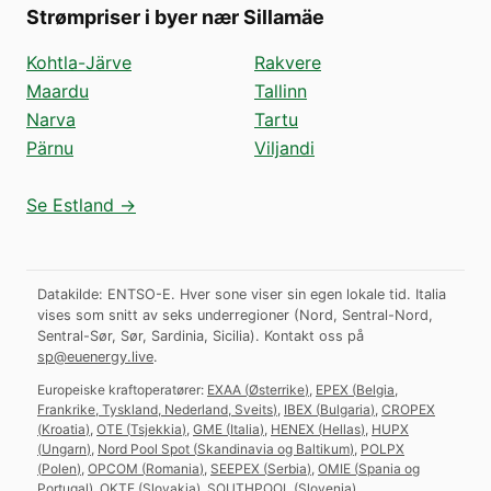
Strømpriser i byer nær Sillamäe
Kohtla-Järve
Rakvere
Maardu
Tallinn
Narva
Tartu
Pärnu
Viljandi
Se Estland →
Datakilde: ENTSO-E. Hver sone viser sin egen lokale tid. Italia
vises som snitt av seks underregioner (Nord, Sentral-Nord,
Sentral-Sør, Sør, Sardinia, Sicilia).
Kontakt oss på
sp@euenergy.live
.
Europeiske kraftoperatører:
EXAA
(
Østerrike
)
,
EPEX
(
Belgia,
Frankrike, Tyskland, Nederland, Sveits
)
,
IBEX
(
Bulgaria
)
,
CROPEX
(
Kroatia
)
,
OTE
(
Tsjekkia
)
,
GME
(
Italia
)
,
HENEX
(
Hellas
)
,
HUPX
(
Ungarn
)
,
Nord Pool Spot
(
Skandinavia og Baltikum
)
,
POLPX
(
Polen
)
,
OPCOM
(
Romania
)
,
SEEPEX
(
Serbia
)
,
OMIE
(
Spania og
Portugal
)
,
OKTE
(
Slovakia
)
,
SOUTHPOOL
(
Slovenia
)
.