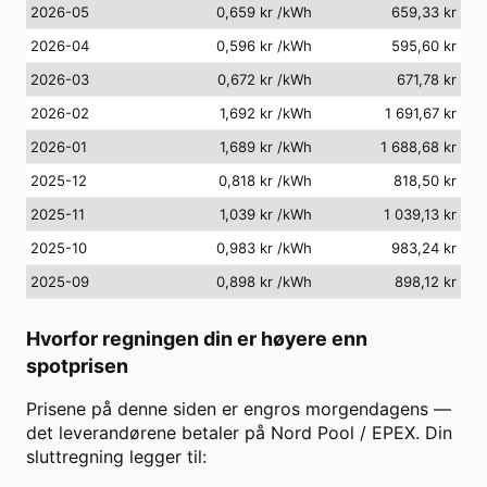
2026-05
0,659 kr
/kWh
659,33 kr
2026-04
0,596 kr
/kWh
595,60 kr
2026-03
0,672 kr
/kWh
671,78 kr
2026-02
1,692 kr
/kWh
1 691,67 kr
2026-01
1,689 kr
/kWh
1 688,68 kr
2025-12
0,818 kr
/kWh
818,50 kr
2025-11
1,039 kr
/kWh
1 039,13 kr
2025-10
0,983 kr
/kWh
983,24 kr
2025-09
0,898 kr
/kWh
898,12 kr
Hvorfor regningen din er høyere enn
spotprisen
Prisene på denne siden er engros morgendagens —
det leverandørene betaler på Nord Pool / EPEX. Din
sluttregning legger til: