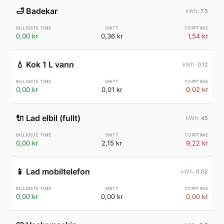
🛁
Badekar
7.5
0,00 kr
0,36 kr
1,54 kr
💧
Kok 1 L vann
0.12
0,00 kr
0,01 kr
0,02 kr
🔌
Lad elbil (fullt)
45
0,00 kr
2,15 kr
9,22 kr
📱
Lad mobiltelefon
0.02
0,00 kr
0,00 kr
0,00 kr