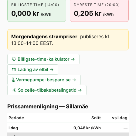
BILLIGSTE TIME (14:00)
DYRESTE TIME (20:00)
0,000 kr
0,205 kr
/kWh
/kWh
Morgendagens strømpriser
:
publiseres kl.
13:00–14:00 EEST
.
⏰
Billigste-time-kalkulator
→
🔌
Lading av elbil
→
🌡️
Varmepumpe-besparelse
→
☀️
Solcelle-tilbakebetalingstid
→
Prissammenligning
—
Sillamäe
Periode
Snitt
vs i dag
I dag
0,048 kr
/kWh
—