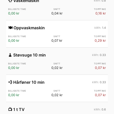
👕
Vaskemaskin
0.8
0,00 kr
0,04 kr
0,16 kr
🍽️
Oppvaskmaskin
1.4
0,00 kr
0,07 kr
0,29 kr
🧹
Støvsuge 10 min
0.33
0,00 kr
0,02 kr
0,07 kr
💨
Hårføner 10 min
0.33
0,00 kr
0,02 kr
0,07 kr
📺
1 t TV
0.6