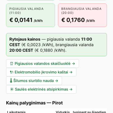
PIGIAUSIA VALANDA
BRANGIAUSIA VALANDA
(11:00)
(20:00)
€ 0,0141
€ 0,1760
/kWh
/kWh
Rytojaus kainos
—
pigiausia valanda
11
:00
CEST
(
€ 0,0023
/kWh),
brangiausia valanda
20
:00
CEST
(
€ 0,1880
/kWh).
⏰
Pigiausios valandos skaičiuoklė
→
🔌
Elektromobilio įkrovimo kaštai
→
🌡️
Šilumos siurblio nauda
→
☀️
Saulės elektrinės atsipirkimas
→
Kainų palyginimas
—
Pirot
Laikotarpis
Vidurkis
lyginant su šiandien