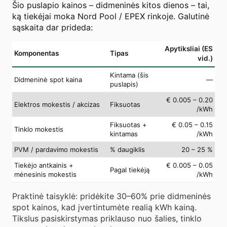
Šio puslapio kainos – didmeninės kitos dienos – tai,
ką tiekėjai moka Nord Pool / EPEX rinkoje. Galutinė
sąskaita dar prideda:
Apytiksliai (ES
Komponentas
Tipas
vid.)
Kintama (šis
Didmeninė spot kaina
—
puslapis)
€ 0.005 – 0.20
Elektros mokestis / akcizas
Fiksuotas
/kWh
Fiksuotas +
€ 0.05 – 0.15
Tinklo mokestis
kintamas
/kWh
PVM / pardavimo mokestis
% daugiklis
20 – 25 %
Tiekėjo antkainis +
€ 0.005 – 0.05
Pagal tiekėją
mėnesinis mokestis
/kWh
Praktinė taisyklė: pridėkite 30–60% prie didmeninės
spot kainos, kad įvertintumėte realią kWh kainą.
Tikslus pasiskirstymas priklauso nuo šalies, tinklo