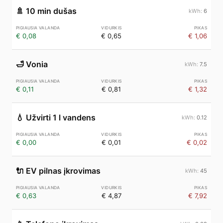
🚿
10 min dušas
6
€ 0,08
€ 0,65
€ 1,06
🛁
Vonia
7.5
€ 0,11
€ 0,81
€ 1,32
💧
Užvirti 1 l vandens
0.12
€ 0,00
€ 0,01
€ 0,02
🔌
EV pilnas įkrovimas
45
€ 0,63
€ 4,87
€ 7,92