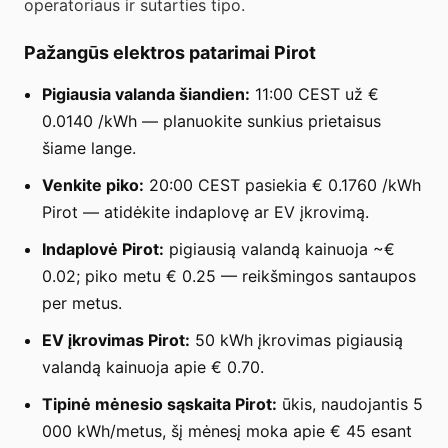
operatoriaus ir sutarties tipo.
Pažangūs elektros patarimai Pirot
Pigiausia valanda šiandien:
11:00 CEST už €
0.0140 /kWh — planuokite sunkius prietaisus
šiame lange.
Venkite piko:
20:00 CEST pasiekia € 0.1760 /kWh
Pirot — atidėkite indaplovę ar EV įkrovimą.
Indaplovė Pirot:
pigiausią valandą kainuoja ~€
0.02; piko metu € 0.25 — reikšmingos santaupos
per metus.
EV įkrovimas Pirot:
50 kWh įkrovimas pigiausią
valandą kainuoja apie € 0.70.
Tipinė mėnesio sąskaita Pirot:
ūkis, naudojantis 5
000 kWh/metus, šį mėnesį moka apie € 45 esant