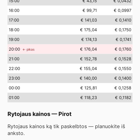
15
:00
€ 43,15
€ 0,0432
16
:00
€ 99,71
€ 0,0997
17
:00
€ 141,03
€ 0,1410
18
:00
€ 175,04
€ 0,1750
19
:00
€ 174,13
€ 0,1741
20
:00
€ 176,04
€ 0,1760
← pikas
21
:00
€ 152,78
€ 0,1528
22
:00
€ 155,04
€ 0,1550
23
:00
€ 140,00
€ 0,1400
00
:00
€ 125,81
€ 0,1258
01
:00
€ 118,23
€ 0,1182
Rytojaus kainos
—
Pirot
Rytojaus kainos ką tik paskelbtos — planuokite iš
anksto.