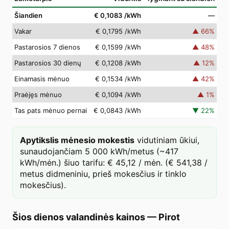
Šiandien
€ 0,1083
/kWh
—
Vakar
€ 0,1795
/kWh
▲
66
%
Pastarosios 7 dienos
€ 0,1599
/kWh
▲
48
%
Pastarosios 30 dienų
€ 0,1208
/kWh
▲
12
%
Einamasis mėnuo
€ 0,1534
/kWh
▲
42
%
Praėjęs mėnuo
€ 0,1094
/kWh
▲
1
%
Tas pats mėnuo pernai
€ 0,0843
/kWh
▼
22
%
Apytikslis mėnesio mokestis
vidutiniam ūkiui,
sunaudojančiam 5 000 kWh/metus (~417
kWh/mėn.) šiuo tarifu: € 45,12 / mėn. (€ 541,38 /
metus didmeniniu, prieš mokesčius ir tinklo
mokesčius).
Šios dienos valandinės kainos
—
Pirot