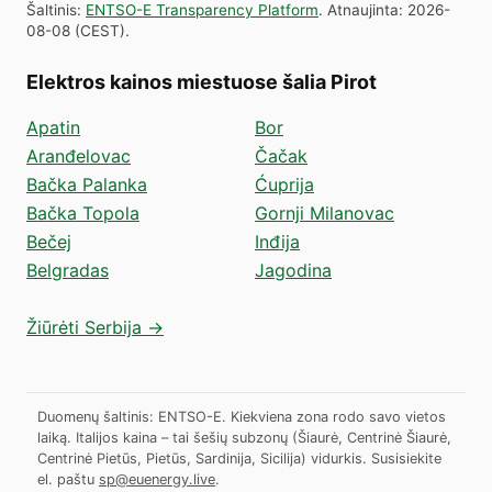
Šaltinis
:
ENTSO-E Transparency Platform
.
Atnaujinta
:
2026-
08-08
(
CEST
).
Elektros kainos miestuose šalia Pirot
Apatin
Bor
Aranđelovac
Čačak
Bačka Palanka
Ćuprija
Bačka Topola
Gornji Milanovac
Bečej
Inđija
Belgradas
Jagodina
Žiūrėti Serbija →
Duomenų šaltinis: ENTSO-E. Kiekviena zona rodo savo vietos
laiką. Italijos kaina – tai šešių subzonų (Šiaurė, Centrinė Šiaurė,
Centrinė Pietūs, Pietūs, Sardinija, Sicilija) vidurkis.
Susisiekite
el. paštu
sp@euenergy.live
.