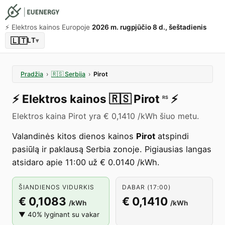
⚡️ Elektros kainos Europoje
2026 m. rugpjūčio 8 d., šeštadienis
🇱🇹
LT
▾
Pradžia
›
🇷🇸
Serbija
›
Pirot
⚡️
Elektros kainos
🇷🇸
Pirot
⚡️
RS
Elektros kaina Pirot yra € 0,1410 /kWh šiuo metu.
Valandinės kitos dienos kainos
Pirot
atspindi
pasiūlą ir paklausą Serbia zonoje. Pigiausias langas
atsidaro apie 11:00 už € 0.0140 /kWh.
ŠIANDIENOS VIDURKIS
DABAR (17:00)
€ 0,1083
€ 0,1410
/kWh
/kWh
▼ 40% lyginant su vakar