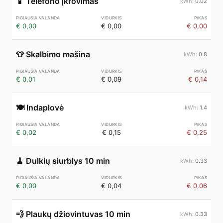
📱
Telefono įkrovimas
0.02
€ 0,00
€ 0,00
€ 0,00
👕
Skalbimo mašina
0.8
€ 0,01
€ 0,09
€ 0,14
🍽️
Indaplovė
1.4
€ 0,02
€ 0,15
€ 0,25
🧹
Dulkių siurblys 10 min
0.33
€ 0,00
€ 0,04
€ 0,06
💨
Plaukų džiovintuvas 10 min
0.33