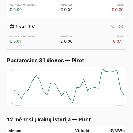
€ 0,00
€ 0,04
€ 0,06
📺
1 val. TV
0.6
€ 0,01
€ 0,06
€ 0,11
Pastarosios 31 dienos
—
Pirot
€
185
€
58
2026-07-10
2026-08-09
12 mėnesių kainų istorija
—
Pirot
Mėnuo
Vidurkis
€/MWh