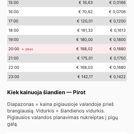
15
:00
€ 16,63
€ 0,0166
16
:00
€ 70,62
€ 0,0706
17
:00
€ 120,01
€ 0,1200
18
:00
€ 161,33
€ 0,1613
19
:00
€ 180,00
€ 0,1800
20
:00
€ 188,02
€ 0,1880
← pikas
21
:00
€ 175,01
€ 0,1750
22
:00
€ 168,03
€ 0,1680
23
:00
€ 142,17
€ 0,1422
Kiek kainuoja šiandien
—
Pirot
Diapazonas = kaina pigiausioje valandoje prieš
brangiausią. Vidurkis = šiandienos vidurkis.
Pigiausios valandos planavimas nukreiptas į pigų
galą.