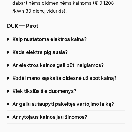
dabartinėms didmeninėms kainoms (€ 0.1208
/kWh 30 dienų vidurkis).
DUK
—
Pirot
Kaip nustatoma elektros kaina?
Kada elektra pigiausia?
Ar elektros kainos gali būti neigiamos?
Kodėl mano sąskaita didesnė už spot kainą?
Kiek tikslūs šie duomenys?
Ar galiu sutaupyti pakeitęs vartojimo laiką?
Ar rytojaus kainos jau žinomos?