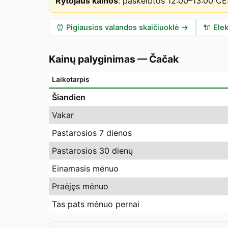
Rytojaus kainos
:
paskelbtos 12:00–13:00 C
⏰
Pigiausios valandos skaičiuoklė
→
🔌
Elek
Kainų palyginimas
—
Čačak
Laikotarpis
Šiandien
Vakar
Pastarosios 7 dienos
Pastarosios 30 dienų
Einamasis mėnuo
Praėjęs mėnuo
Tas pats mėnuo pernai