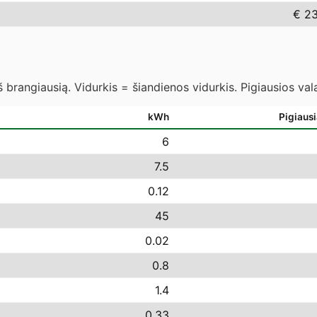
€ 23
 brangiausią. Vidurkis = šiandienos vidurkis. Pigiausios va
kWh
Pigiaus
6
7.5
0.12
45
0.02
0.8
1.4
0.33