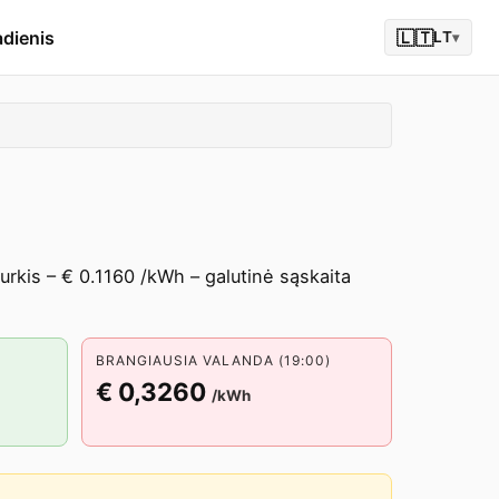
adienis
🇱🇹
LT
▾
rkis – € 0.1160 /kWh – galutinė sąskaita
BRANGIAUSIA VALANDA (19:00)
€ 0,3260
/kWh