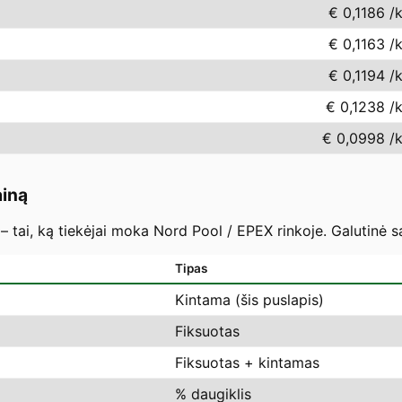
€ 0,1186
/
€ 0,1163
/
€ 0,1194
/
€ 0,1238
/
€ 0,0998
/
ainą
– tai, ką tiekėjai moka Nord Pool / EPEX rinkoje. Galutinė s
Tipas
Kintama (šis puslapis)
Fiksuotas
Fiksuotas + kintamas
% daugiklis