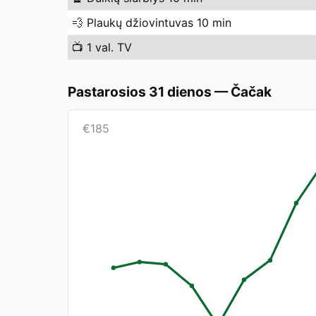
💨
Plaukų džiovintuvas 10 min
📺
1 val. TV
Pastarosios 31 dienos
—
Čačak
€
185