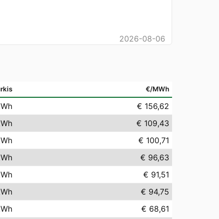
2026-08-06
rkis
€/MWh
kWh
€ 156,62
kWh
€ 109,43
kWh
€ 100,71
kWh
€ 96,63
kWh
€ 91,51
kWh
€ 94,75
kWh
€ 68,61