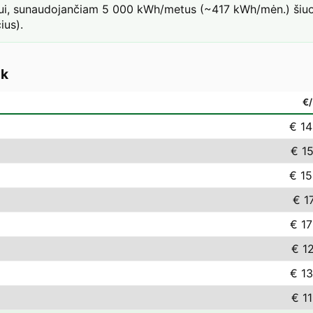
iui, sunaudojančiam 5 000 kWh/metus (~417 kWh/mėn.) šiuo 
ius).
ak
€
€ 14
€ 1
€ 15
€ 1
€ 17
€ 1
€ 13
€ 1