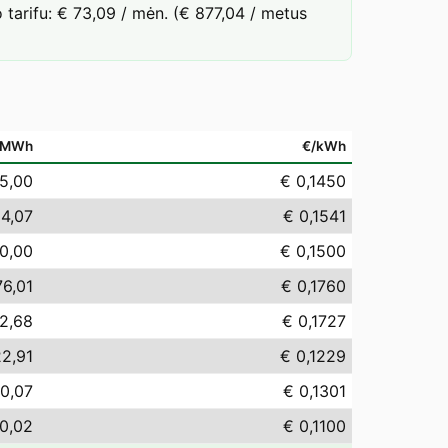
tarifu: € 73,09 / mėn. (€ 877,04 / metus
/MWh
€/kWh
5,00
€ 0,1450
54,07
€ 0,1541
0,00
€ 0,1500
76,01
€ 0,1760
2,68
€ 0,1727
22,91
€ 0,1229
0,07
€ 0,1301
10,02
€ 0,1100