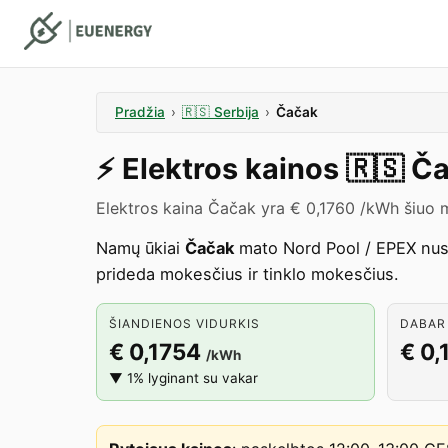
Pradžia
›
🇷🇸
Serbija
›
Čačak
⚡️
Elektros kainos
🇷🇸
Ča
Elektros kaina Čačak yra € 0,1760 /kWh šiuo 
Namų ūkiai
Čačak
mato Nord Pool / EPEX nust
prideda mokesčius ir tinklo mokesčius.
ŠIANDIENOS VIDURKIS
DABAR 
€ 0,1754
€ 0,
/kWh
▼ 1% lyginant su vakar