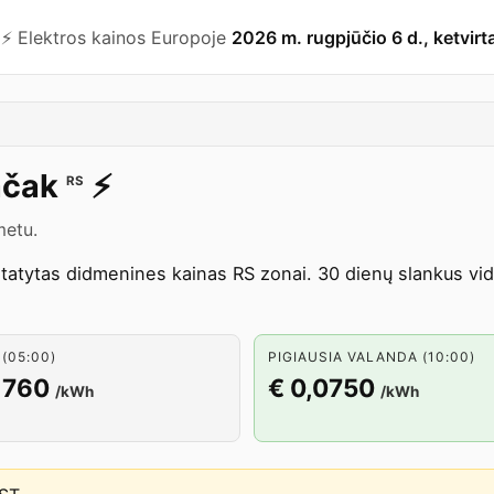
⚡️ Elektros kainos Europoje
2026 m. rugpjūčio 6 d., ketvirt
čak
⚡️
RS
metu.
atytas didmenines kainas RS zonai. 30 dienų slankus vidu
(05:00)
PIGIAUSIA VALANDA (10:00)
1760
€ 0,0750
/kWh
/kWh