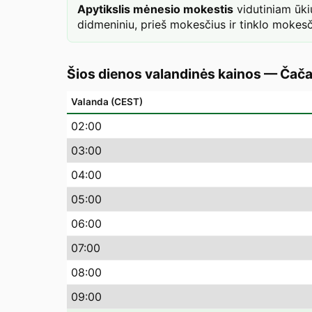
Apytikslis mėnesio mokestis
vidutiniam ūk
didmeniniu, prieš mokesčius ir tinklo mokesč
Šios dienos valandinės kainos
—
Čač
Valanda (CEST)
02
:00
03
:00
04
:00
05
:00
06
:00
07
:00
08
:00
09
:00