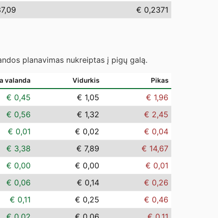
7,09
€ 0,2371
landos planavimas nukreiptas į pigų galą.
ia valanda
Vidurkis
Pikas
€ 0,45
€ 1,05
€ 1,96
€ 0,56
€ 1,32
€ 2,45
€ 0,01
€ 0,02
€ 0,04
€ 3,38
€ 7,89
€ 14,67
€ 0,00
€ 0,00
€ 0,01
€ 0,06
€ 0,14
€ 0,26
€ 0,11
€ 0,25
€ 0,46
€ 0,02
€ 0,06
€ 0,11