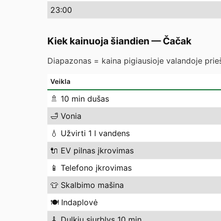
23
:00
Kiek kainuoja šiandien
—
Čačak
Diapazonas = kaina pigiausioje valandoje prieš
Veikla
🚿
10 min dušas
🛁
Vonia
💧
Užvirti 1 l vandens
🔌
EV pilnas įkrovimas
📱
Telefono įkrovimas
👕
Skalbimo mašina
🍽️
Indaplovė
🧹
Dulkių siurblys 10 min