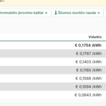
EST
.
tromobilio įkrovimo kaštai
→
🌡️
Šilumos siurblio nauda
→
Vidurkis
€ 0,1754
/kWh
€ 0,1767
/kWh
€ 0,1403
/kWh
€ 0,1160
/kWh
€ 0,1566
/kWh
€ 0,1094
/kWh
€ 0,0843
/kWh