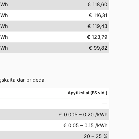
kWh
€ 118,60
kWh
€ 116,31
kWh
€ 119,43
kWh
€ 123,79
kWh
€ 99,82
ąskaita dar prideda:
Apytiksliai (ES vid.)
—
€ 0.005 – 0.20 /kWh
€ 0.05 – 0.15 /kWh
20 – 25 %