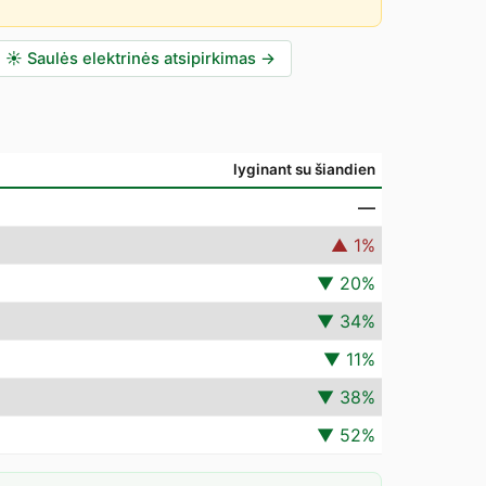
☀️
Saulės elektrinės atsipirkimas
→
lyginant su šiandien
—
▲
1
%
▼
20
%
▼
34
%
▼
11
%
▼
38
%
▼
52
%