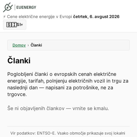
⚡️ Cene električne energije v Evropi
četrtek, 6. avgust 2026
🇸🇮
SI
▾
Domov
›
Članki
Članki
Poglobljeni članki o evropskih cenah električne
energije, tarifah, polnjenju električnih vozil in trgu za
naslednji dan — napisani za potrošnike, ne za
trgovce.
Še ni objavljenih člankov — vrnite se kmalu.
Vir podatkov: ENTSO-E. Vsako območje prikazuje svoj lokalni