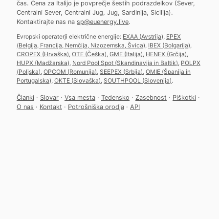
čas. Cena za Italijo je povprečje šestih podrazdelkov (Sever,
Centralni Sever, Centralni Jug, Jug, Sardinija, Sicilija).
Kontaktirajte nas na
sp@euenergy.live
.
Evropski operaterji električne energije:
EXAA
(
Avstrija
)
,
EPEX
(
Belgija, Francija, Nemčija, Nizozemska, Švica
)
,
IBEX
(
Bolgarija
)
,
CROPEX
(
Hrvaška
)
,
OTE
(
Češka
)
,
GME
(
Italija
)
,
HENEX
(
Grčija
)
,
HUPX
(
Madžarska
)
,
Nord Pool Spot
(
Skandinavija in Baltik
)
,
POLPX
(
Poljska
)
,
OPCOM
(
Romunija
)
,
SEEPEX
(
Srbija
)
,
OMIE
(
Španija in
Portugalska
)
,
OKTE
(
Slovaška
)
,
SOUTHPOOL
(
Slovenija
)
.
Članki
·
Slovar
·
Vsa mesta
·
Tedensko
·
Zasebnost
·
Piškotki
·
O nas
·
Kontakt
·
Potrošniška orodja
·
API