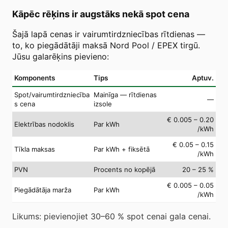
Kāpēc rēķins ir augstāks nekā spot cena
Šajā lapā cenas ir vairumtirdzniecības rītdienas —
to, ko piegādātāji maksā Nord Pool / EPEX tirgū.
Jūsu galarēķins pievieno:
Komponents
Tips
Aptuv.
Spot/vairumtirdzniecība
Mainīga — rītdienas
—
s cena
izsole
€ 0.005 – 0.20
Elektrības nodoklis
Par kWh
/kWh
€ 0.05 – 0.15
Tīkla maksas
Par kWh + fiksētā
/kWh
PVN
Procents no kopējā
20 – 25 %
€ 0.005 – 0.05
Piegādātāja marža
Par kWh
/kWh
Likums: pievienojiet 30–60 % spot cenai gala cenai.