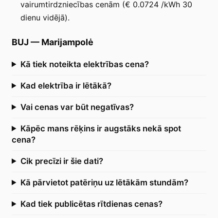
vairumtirdzniecības cenām (€ 0.0724 /kWh 30
dienu vidējā).
BUJ
—
Marijampolė
Kā tiek noteikta elektrības cena?
Kad elektrība ir lētākā?
Vai cenas var būt negatīvas?
Kāpēc mans rēķins ir augstāks nekā spot
cena?
Cik precīzi ir šie dati?
Kā pārvietot patēriņu uz lētākām stundām?
Kad tiek publicētas rītdienas cenas?