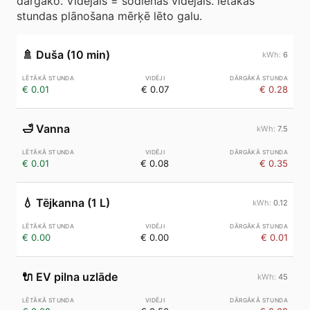
dārgāko. Vidējais = šodienas vidējais. lētākās
stundas plānošana mērķē lēto galu.
🚿
Duša (10 min)
6
€ 0.01
€ 0.07
€ 0.28
🛁
Vanna
7.5
€ 0.01
€ 0.08
€ 0.35
💧
Tējkanna (1 L)
0.12
€ 0.00
€ 0.00
€ 0.01
🔌
EV pilna uzlāde
45