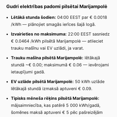
Gudri elektrības padomi pilsētai Marijampolė
Lētākā stunda šodien:
04:00 EEST par € 0.0018
/kWh — plānojiet smagās ierīces šajā logā.
Izvairieties no maksimuma:
22:00 EEST sasniedz
€ 0.0464 /kWh pilsētā Marijampolė — atlieciet
trauku mašīnu vai EV uzlādi, ja varat.
Trauku mašīna pilsētā Marijampolė:
lētākajā
stundā ~€ 0.00; maksimumā € 0.06 — ievērojami
ietaupījumi gadā.
EV uzlāde pilsētā Marijampolė:
50 kWh uzlāde
lētākajā stundā izmaksā aptuveni € 0.09.
Tipisks mēneša rēķins pilsētā Marijampolė:
mājsaimniecība, kas patērē 5 000 kWh/gadā,
šomēnes maksā aptuveni € 5 pēc pašreizējām