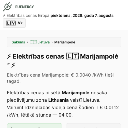
⚡️ Elektrības cenas Eiropā
piektdiena, 2026. gada 7. augusts
🇱🇻
LV
▾
Sākums
›
🇱🇹
Lietuva
›
Marijampolė
⚡️
Elektrības cenas
🇱🇹
Marijampolė
⚡️
LT
Elektrības cena Marijampolė: € 0.0040 /kWh tieši
tagad.
Elektrības cenas pilsētā
Marijampolė
nosaka
piedāvājumu zona
Lithuania
valstī Lietuva.
Vairumtirdzniecības vidējā cena šodien ir € 0.0112
/kWh, lētākā stunda — 04:00.