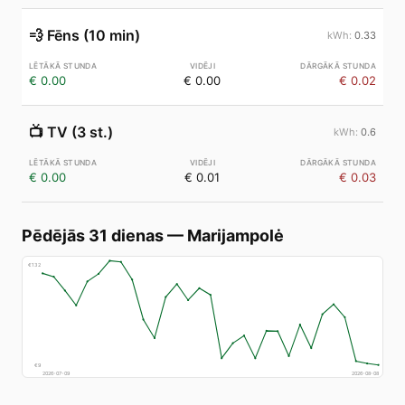
💨
Fēns (10 min)
0.33
€ 0.00
€ 0.00
€ 0.02
📺
TV (3 st.)
0.6
€ 0.00
€ 0.01
€ 0.03
Pēdējās 31 dienas
—
Marijampolė
€
132
€
9
2026-07-09
2026-08-08