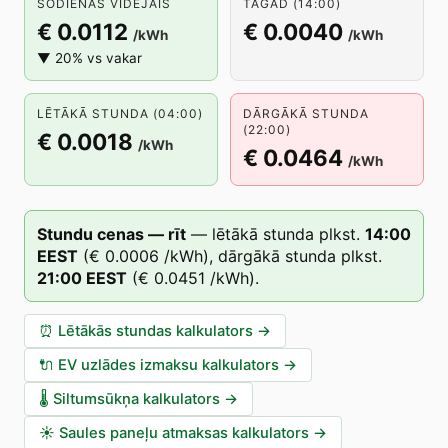
ŠODIENAS VIDĒJAIS
TAGAD (14:00)
€ 0.0112
€ 0.0040
/kWh
/kWh
▼ 20% vs vakar
LĒTĀKĀ STUNDA (04:00)
DĀRGĀKĀ STUNDA
(22:00)
€ 0.0018
/kWh
€ 0.0464
/kWh
Stundu cenas — rīt
—
lētākā stunda plkst.
14
:00
EEST
(
€ 0.0006
/kWh),
dārgākā stunda plkst.
21
:00
EEST
(
€ 0.0451
/kWh).
⏰
Lētākās stundas kalkulators
→
🔌
EV uzlādes izmaksu kalkulators
→
🌡️
Siltumsūkņa kalkulators
→
☀️
Saules paneļu atmaksas kalkulators
→