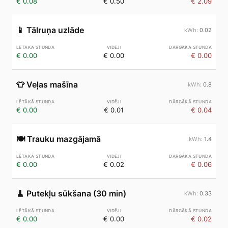
€ 0.08
€ 0.50
€ 2.09
📱
Tālruņa uzlāde
0.02
€ 0.00
€ 0.00
€ 0.00
👕
Veļas mašīna
0.8
€ 0.00
€ 0.01
€ 0.04
🍽️
Trauku mazgājamā
1.4
€ 0.00
€ 0.02
€ 0.06
🧹
Putekļu sūkšana (30 min)
0.33
€ 0.00
€ 0.00
€ 0.02