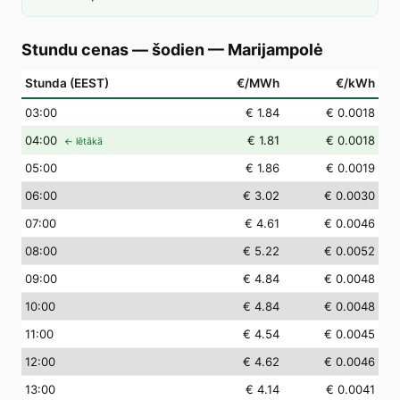
Stundu cenas — šodien
—
Marijampolė
Stunda (EEST)
€/MWh
€/kWh
03
:00
€ 1.84
€ 0.0018
04
:00
€ 1.81
€ 0.0018
← lētākā
05
:00
€ 1.86
€ 0.0019
06
:00
€ 3.02
€ 0.0030
07
:00
€ 4.61
€ 0.0046
08
:00
€ 5.22
€ 0.0052
09
:00
€ 4.84
€ 0.0048
10
:00
€ 4.84
€ 0.0048
11
:00
€ 4.54
€ 0.0045
12
:00
€ 4.62
€ 0.0046
13
:00
€ 4.14
€ 0.0041