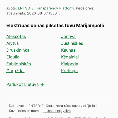
Avots
:
ENTSO-E Transparency Platform
.
Pēdējoreiz
atjaunināts
:
2026-08-07
(
EEST
).
Elektrības cenas pilsētās tuvu Marijampolė
Aleksotas
Jonava
Alytus
Justiniškės
Druskininkai
Kaunas
Eiguliai
Kėdainiai
Fabijoniškės
Klaipėda
Gargždai
Kretinga
Pārlūkot Lietuva →
Datu avots: ENTSO-E. Katra zona rāda savu vietējo laiku.
Sazinieties ar mums:
sp@euenergy.live
.