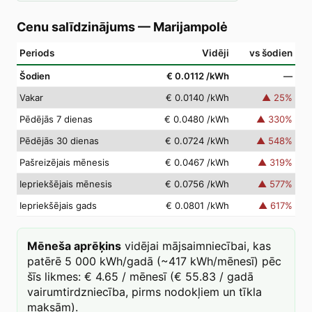
Cenu salīdzinājums
—
Marijampolė
Periods
Vidēji
vs šodien
Šodien
€ 0.0112
/kWh
—
Vakar
€ 0.0140
/kWh
▲
25
%
Pēdējās 7 dienas
€ 0.0480
/kWh
▲
330
%
Pēdējās 30 dienas
€ 0.0724
/kWh
▲
548
%
Pašreizējais mēnesis
€ 0.0467
/kWh
▲
319
%
Iepriekšējais mēnesis
€ 0.0756
/kWh
▲
577
%
Iepriekšējais gads
€ 0.0801
/kWh
▲
617
%
Mēneša aprēķins
vidējai mājsaimniecībai, kas
patērē 5 000 kWh/gadā (~417 kWh/mēnesī) pēc
šīs likmes: € 4.65 / mēnesī (€ 55.83 / gadā
vairumtirdzniecība, pirms nodokļiem un tīkla
maksām).