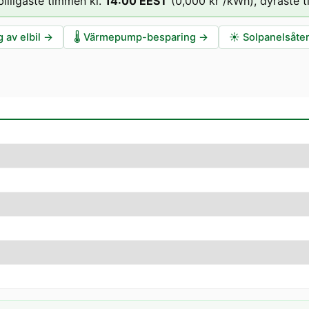
billigaste timmen kl.
14
:00
EEST
(
0,000 kr
/kWh),
dyraste t
 av elbil
→
🌡️
Värmepump-besparing
→
☀️
Solpanelsåte