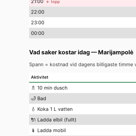
21
:00
← topp
22
:00
23
:00
00
:00
Vad saker kostar idag
—
Marijampolė
Spann = kostnad vid dagens billigaste timme vs
Aktivitet
🚿
10 min dusch
🛁
Bad
💧
Koka 1 L vatten
🔌
Ladda elbil (fullt)
📱
Ladda mobil