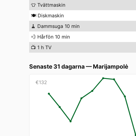
👕
Tvättmaskin
🍽️
Diskmaskin
🧹
Dammsuga 10 min
💨
Hårfön 10 min
📺
1 h TV
Senaste 31 dagarna
—
Marijampolė
€
132