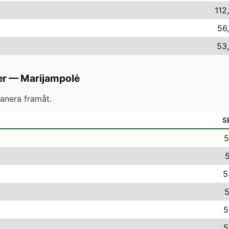
112
56
53,
er
—
Marijampolė
anera framåt.
S
5
5
5
5
5
5