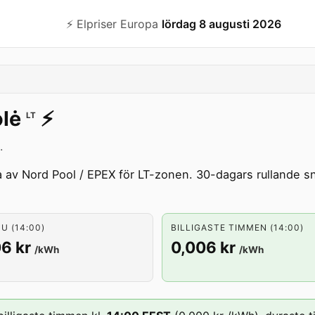
⚡️ Elpriser Europa
lördag 8 augusti 2026
lė
⚡️
LT
.
a av Nord Pool / EPEX för LT-zonen. 30-dagars rullande sn
U (14:00)
BILLIGASTE TIMMEN (14:00)
6 kr
0,006 kr
/kWh
/kWh