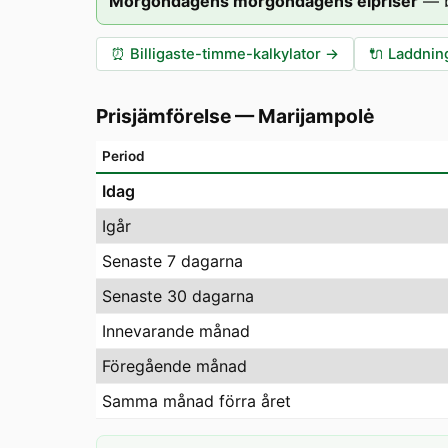
Morgondagens morgondagens elpriser
—
⏰
Billigaste-timme-kalkylator
→
🔌
Laddning
Prisjämförelse
—
Marijampolė
Period
Idag
Igår
Senaste 7 dagarna
Senaste 30 dagarna
Innevarande månad
Föregående månad
Samma månad förra året