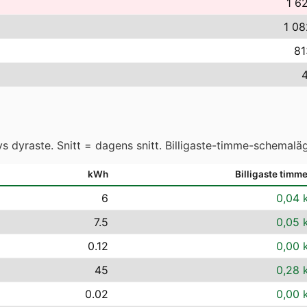
1 62
1 08
81
4
 dyraste. Snitt = dagens snitt. Billigaste-timme-schemaläg
kWh
Billigaste timm
6
0,04 
7.5
0,05 
0.12
0,00 
45
0,28 
0.02
0,00 