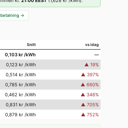
immen kl.
21
:00
EEST
(
1,628 kr
/kWh).
rbetalning
→
Snitt
vs idag
0,103 kr
/kWh
—
0,123 kr
/kWh
▲
19
%
0,514 kr
/kWh
▲
397
%
0,785 kr
/kWh
▲
660
%
0,462 kr
/kWh
▲
348
%
0,831 kr
/kWh
▲
705
%
0,879 kr
/kWh
▲
752
%