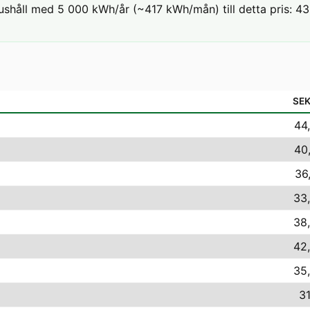
ushåll med 5 000 kWh/år (~417 kWh/mån) till detta pris: 43,0
SE
44
40
36
33,
38,
42,
35,
31