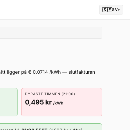
🇸🇪
SV
▾
itt ligger på € 0.0714 /kWh — slutfakturan
DYRASTE TIMMEN (21:00)
0,495 kr
/kWh