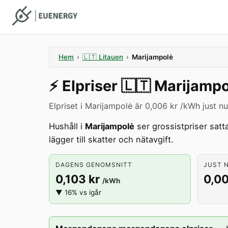
Hem
›
🇱🇹
Litauen
›
Marijampolė
⚡️
Elpriser
🇱🇹
Marijampo
Elpriset i Marijampolė är 0,006 kr /kWh just nu
Hushåll i
Marijampolė
ser grossistpriser satt
lägger till skatter och nätavgift.
DAGENS GENOMSNITT
JUST N
0,103 kr
0,00
/kWh
▼ 16% vs igår