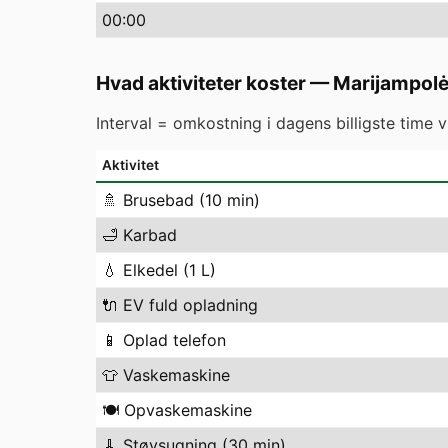
00
:00
Hvad aktiviteter koster
—
Marijampol
Interval = omkostning i dagens billigste time 
Aktivitet
🚿
Brusebad (10 min)
🛁
Karbad
💧
Elkedel (1 L)
🔌
EV fuld opladning
📱
Oplad telefon
👕
Vaskemaskine
🍽️
Opvaskemaskine
🧹
Støvsugning (30 min)