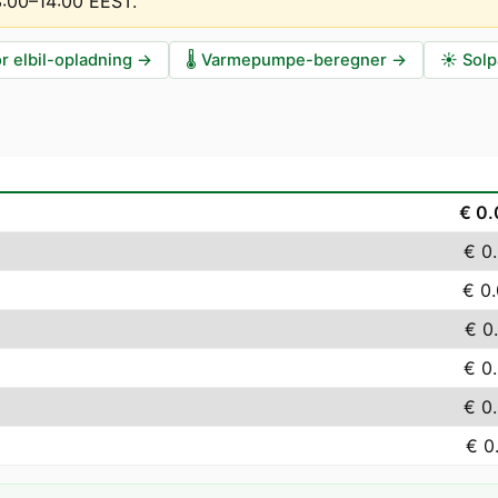
13:00–14:00 EEST
.
r elbil-opladning
→
🌡️
Varmepumpe-beregner
→
☀️
Solp
€ 0
€ 0
€ 0
€ 0
€ 0
€ 0
€ 0