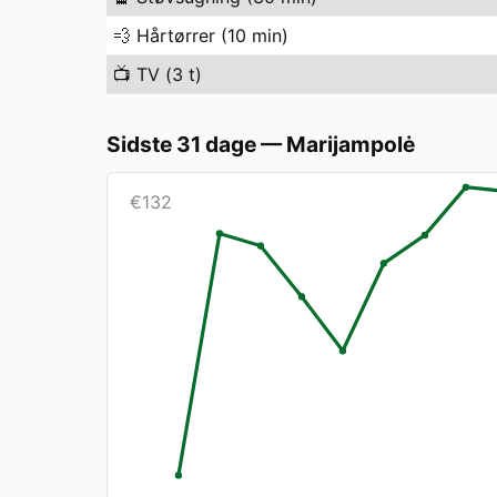
💨
Hårtørrer (10 min)
📺
TV (3 t)
Sidste 31 dage
—
Marijampolė
€
132