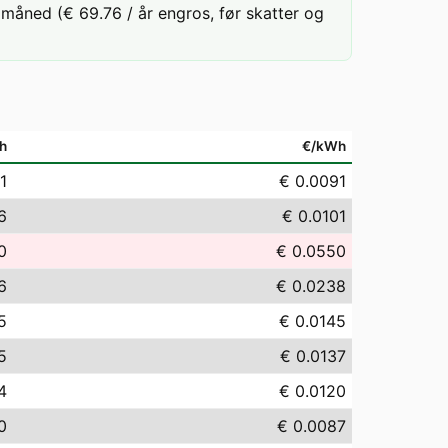
måned (€ 69.76 / år engros, før skatter og
h
€/kWh
1
€ 0.0091
6
€ 0.0101
0
€ 0.0550
6
€ 0.0238
5
€ 0.0145
5
€ 0.0137
4
€ 0.0120
0
€ 0.0087