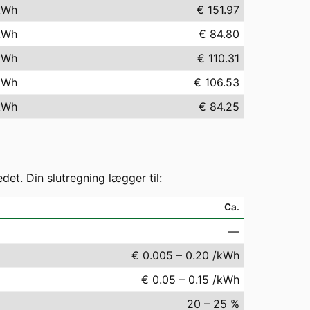
kWh
€ 151.97
kWh
€ 84.80
kWh
€ 110.31
kWh
€ 106.53
kWh
€ 84.25
t. Din slutregning lægger til:
Ca.
—
€ 0.005 – 0.20 /kWh
€ 0.05 – 0.15 /kWh
20 – 25 %