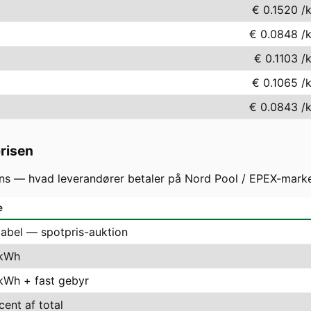
€ 0.1520
/
€ 0.0848
/
€ 0.1103
/
€ 0.1065
/
€ 0.0843
/
prisen
s — hvad leverandører betaler på Nord Pool / EPEX-markede
e
iabel — spotpris-auktion
 kWh
 kWh + fast gebyr
cent af total