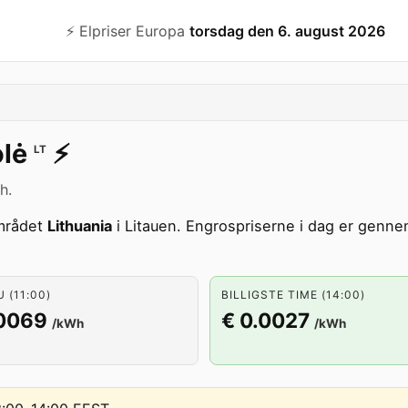
⚡️ Elpriser Europa
torsdag den 6. august 2026
lė
⚡️
LT
h.
mrådet
Lithuania
i Litauen. Engrospriserne i dag er gennem
U (11:00)
BILLIGSTE TIME (14:00)
.0069
€ 0.0027
/kWh
/kWh