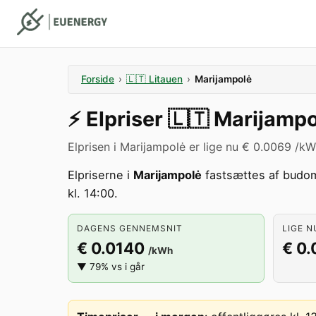
Forside
›
🇱🇹
Litauen
›
Marijampolė
⚡️
Elpriser
🇱🇹
Marijampo
Elprisen i Marijampolė er lige nu € 0.0069 /kW
Elpriserne i
Marijampolė
fastsættes af budo
kl. 14:00.
DAGENS GENNEMSNIT
LIGE N
€ 0.0140
€ 0
/kWh
▼ 79% vs i går