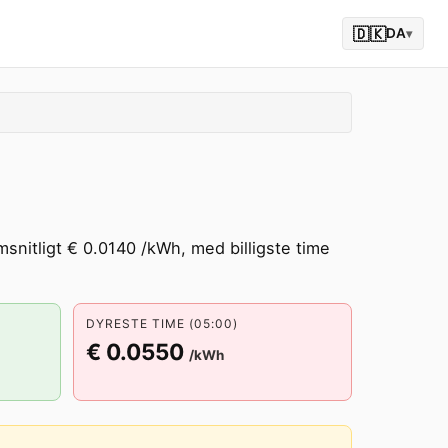
🇩🇰
DA
▾
snitligt € 0.0140 /kWh, med billigste time
DYRESTE TIME (05:00)
€ 0.0550
/kWh