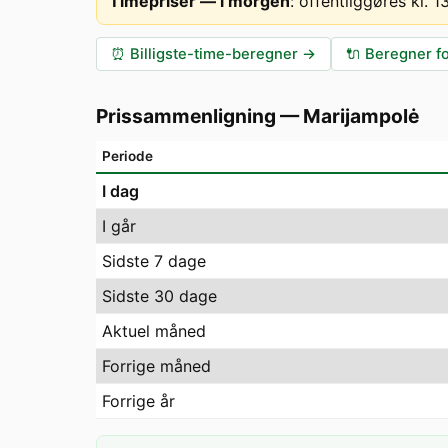
Timepriser — i morgen
:
offentliggøres kl. 
⏰
Billigste-time-beregner
→
🔌
Beregner fo
Prissammenligning
—
Marijampolė
Periode
I dag
I går
Sidste 7 dage
Sidste 30 dage
Aktuel måned
Forrige måned
Forrige år