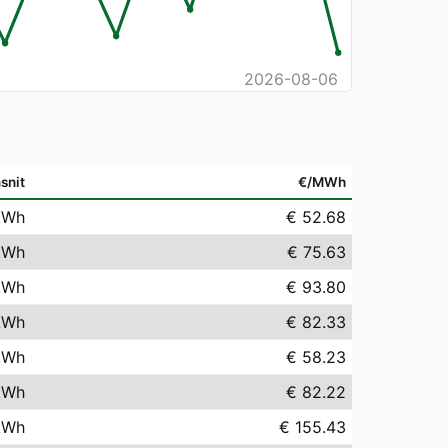
2026-08-06
snit
€/MWh
kWh
€ 52.68
kWh
€ 75.63
kWh
€ 93.80
kWh
€ 82.33
kWh
€ 58.23
kWh
€ 82.22
kWh
€ 155.43