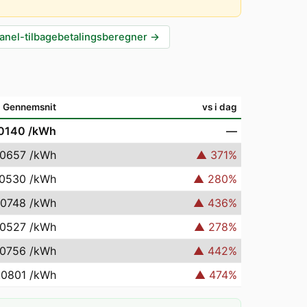
anel-tilbagebetalingsberegner
→
Gennemsnit
vs i dag
.0140
/kWh
—
.0657
/kWh
▲
371
%
.0530
/kWh
▲
280
%
.0748
/kWh
▲
436
%
.0527
/kWh
▲
278
%
.0756
/kWh
▲
442
%
.0801
/kWh
▲
474
%