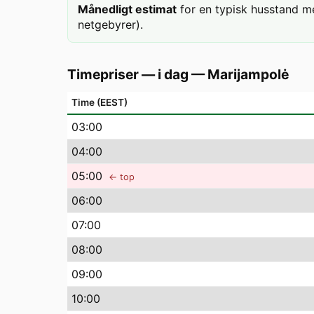
Månedligt estimat
for en typisk husstand m
netgebyrer).
Timepriser — i dag
—
Marijampolė
Time (EEST)
03
:00
04
:00
05
:00
← top
06
:00
07
:00
08
:00
09
:00
10
:00