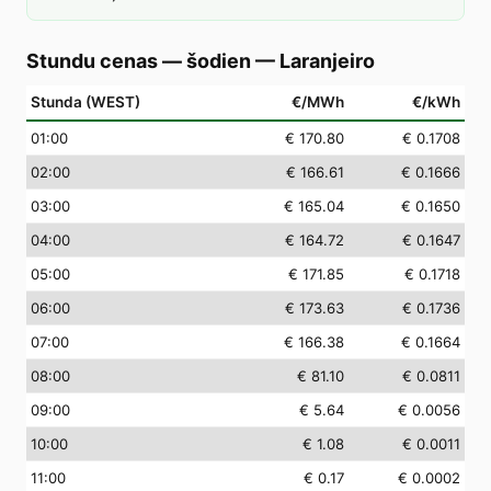
Stundu cenas — šodien
—
Laranjeiro
Stunda (WEST)
€/MWh
€/kWh
01
:00
€ 170.80
€ 0.1708
02
:00
€ 166.61
€ 0.1666
03
:00
€ 165.04
€ 0.1650
04
:00
€ 164.72
€ 0.1647
05
:00
€ 171.85
€ 0.1718
06
:00
€ 173.63
€ 0.1736
07
:00
€ 166.38
€ 0.1664
08
:00
€ 81.10
€ 0.0811
09
:00
€ 5.64
€ 0.0056
10
:00
€ 1.08
€ 0.0011
11
:00
€ 0.17
€ 0.0002