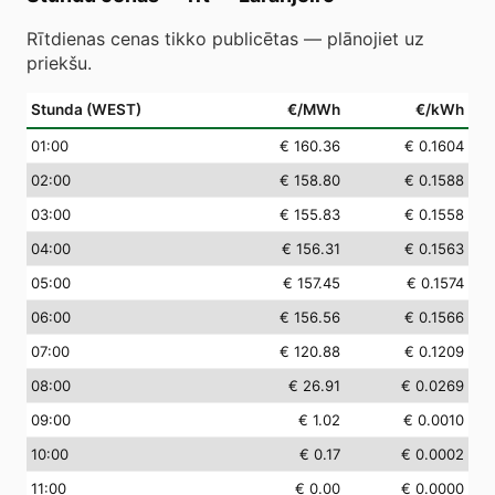
Rītdienas cenas tikko publicētas — plānojiet uz
priekšu.
Stunda (WEST)
€/MWh
€/kWh
01
:00
€ 160.36
€ 0.1604
02
:00
€ 158.80
€ 0.1588
03
:00
€ 155.83
€ 0.1558
04
:00
€ 156.31
€ 0.1563
05
:00
€ 157.45
€ 0.1574
06
:00
€ 156.56
€ 0.1566
07
:00
€ 120.88
€ 0.1209
08
:00
€ 26.91
€ 0.0269
09
:00
€ 1.02
€ 0.0010
10
:00
€ 0.17
€ 0.0002
11
:00
€ 0.00
€ 0.0000