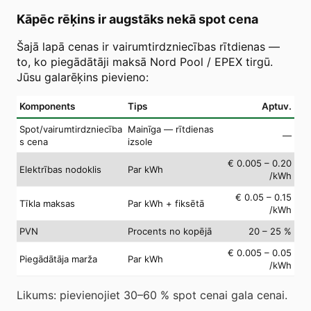
Kāpēc rēķins ir augstāks nekā spot cena
Šajā lapā cenas ir vairumtirdzniecības rītdienas —
to, ko piegādātāji maksā Nord Pool / EPEX tirgū.
Jūsu galarēķins pievieno:
Komponents
Tips
Aptuv.
Spot/vairumtirdzniecība
Mainīga — rītdienas
—
s cena
izsole
€ 0.005 – 0.20
Elektrības nodoklis
Par kWh
/kWh
€ 0.05 – 0.15
Tīkla maksas
Par kWh + fiksētā
/kWh
PVN
Procents no kopējā
20 – 25 %
€ 0.005 – 0.05
Piegādātāja marža
Par kWh
/kWh
Likums: pievienojiet 30–60 % spot cenai gala cenai.