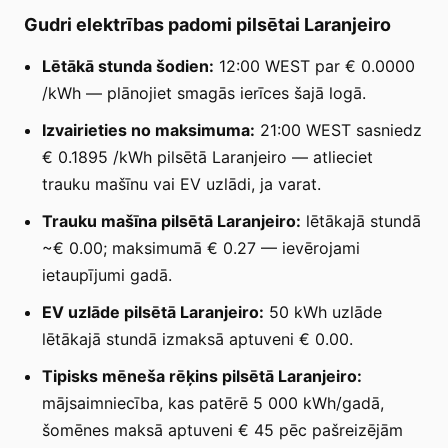
Gudri elektrības padomi pilsētai Laranjeiro
Lētākā stunda šodien:
12:00 WEST par € 0.0000
/kWh — plānojiet smagās ierīces šajā logā.
Izvairieties no maksimuma:
21:00 WEST sasniedz
€ 0.1895 /kWh pilsētā Laranjeiro — atlieciet
trauku mašīnu vai EV uzlādi, ja varat.
Trauku mašīna pilsētā Laranjeiro:
lētākajā stundā
~€ 0.00; maksimumā € 0.27 — ievērojami
ietaupījumi gadā.
EV uzlāde pilsētā Laranjeiro:
50 kWh uzlāde
lētākajā stundā izmaksā aptuveni € 0.00.
Tipisks mēneša rēķins pilsētā Laranjeiro:
mājsaimniecība, kas patērē 5 000 kWh/gadā,
šomēnes maksā aptuveni € 45 pēc pašreizējām