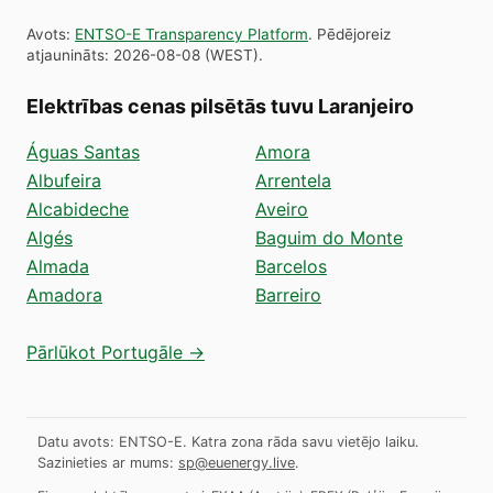
Avots
:
ENTSO-E Transparency Platform
.
Pēdējoreiz
atjaunināts
:
2026-08-08
(
WEST
).
Elektrības cenas pilsētās tuvu Laranjeiro
Águas Santas
Amora
Albufeira
Arrentela
Alcabideche
Aveiro
Algés
Baguim do Monte
Almada
Barcelos
Amadora
Barreiro
Pārlūkot Portugāle →
Datu avots: ENTSO-E. Katra zona rāda savu vietējo laiku.
Sazinieties ar mums:
sp@euenergy.live
.