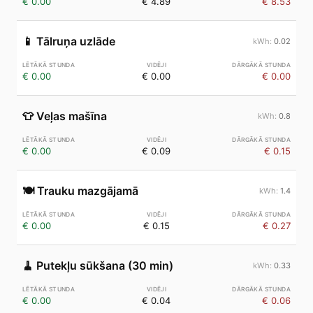
€ 0.00
€ 4.89
€ 8.53
📱
Tālruņa uzlāde
0.02
€ 0.00
€ 0.00
€ 0.00
👕
Veļas mašīna
0.8
€ 0.00
€ 0.09
€ 0.15
🍽️
Trauku mazgājamā
1.4
€ 0.00
€ 0.15
€ 0.27
🧹
Putekļu sūkšana (30 min)
0.33
€ 0.00
€ 0.04
€ 0.06