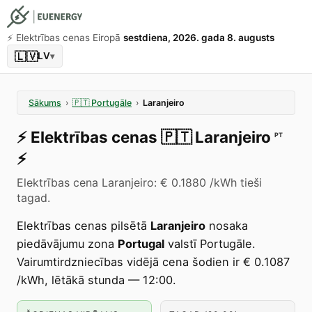
⚡️ Elektrības cenas Eiropā
sestdiena, 2026. gada 8. augusts
🇱🇻
LV
▾
Sākums
›
🇵🇹
Portugāle
›
Laranjeiro
⚡️
Elektrības cenas
🇵🇹
Laranjeiro
PT
⚡️
Elektrības cena Laranjeiro: € 0.1880 /kWh tieši
tagad.
Elektrības cenas pilsētā
Laranjeiro
nosaka
piedāvājumu zona
Portugal
valstī Portugāle.
Vairumtirdzniecības vidējā cena šodien ir € 0.1087
/kWh, lētākā stunda — 12:00.