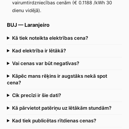
vairumtirdzniecības cenām (€ 0.1188 /kWh 30
dienu vidējā).
BUJ
—
Laranjeiro
Kā tiek noteikta elektrības cena?
Kad elektrība ir lētākā?
Vai cenas var būt negatīvas?
Kāpēc mans rēķins ir augstāks nekā spot
cena?
Cik precīzi ir šie dati?
Kā pārvietot patēriņu uz lētākām stundām?
Kad tiek publicētas rītdienas cenas?