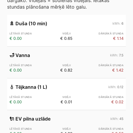
dārgāko. Vidējais = šodienas vidējais. lētākās
stundas plānošana mērķē lēto galu.
🚿
Duša (10 min)
6
€ 0.00
€ 0.65
€ 1.14
🛁
Vanna
7.5
€ 0.00
€ 0.82
€ 1.42
💧
Tējkanna (1 L)
0.12
€ 0.00
€ 0.01
€ 0.02
🔌
EV pilna uzlāde
45