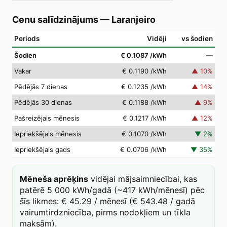
Cenu salīdzinājums
—
Laranjeiro
Periods
Vidēji
vs šodien
Šodien
€ 0.1087
/kWh
—
Vakar
€ 0.1190
/kWh
▲
10
%
Pēdējās 7 dienas
€ 0.1235
/kWh
▲
14
%
Pēdējās 30 dienas
€ 0.1188
/kWh
▲
9
%
Pašreizējais mēnesis
€ 0.1217
/kWh
▲
12
%
Iepriekšējais mēnesis
€ 0.1070
/kWh
▼
2
%
Iepriekšējais gads
€ 0.0706
/kWh
▼
35
%
Mēneša aprēķins
vidējai mājsaimniecībai, kas
patērē 5 000 kWh/gadā (~417 kWh/mēnesī) pēc
šīs likmes: € 45.29 / mēnesī (€ 543.48 / gadā
vairumtirdzniecība, pirms nodokļiem un tīkla
maksām).