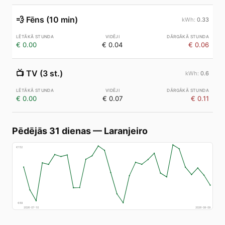
💨
Fēns (10 min)
0.33
€ 0.00
€ 0.04
€ 0.06
📺
TV (3 st.)
0.6
€ 0.00
€ 0.07
€ 0.11
Pēdējās 31 dienas
—
Laranjeiro
€
152
€
69
2026-07-10
2026-08-09