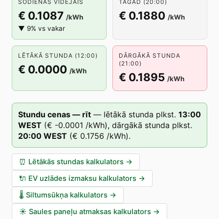
ŠODIENAS VIDĒJAIS
TAGAD (20:00)
€ 0.1087
€ 0.1880
/kWh
/kWh
▼ 9% vs vakar
LĒTĀKĀ STUNDA (12:00)
DĀRGĀKĀ STUNDA
(21:00)
€ 0.0000
/kWh
€ 0.1895
/kWh
Stundu cenas — rīt
—
lētākā stunda plkst.
13
:00
WEST
(
€ -0.0001
/kWh),
dārgākā stunda plkst.
20
:00
WEST
(
€ 0.1756
/kWh).
⏰
Lētākās stundas kalkulators
→
🔌
EV uzlādes izmaksu kalkulators
→
🌡️
Siltumsūkņa kalkulators
→
☀️
Saules paneļu atmaksas kalkulators
→