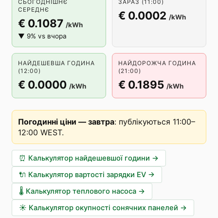
СЬОГОДНІШНЄ
ЗАРАЗ (11:00)
СЕРЕДНЄ
€ 0.0002
/kWh
€ 0.1087
/kWh
▼ 9% vs вчора
НАЙДЕШЕВША ГОДИНА
НАЙДОРОЖЧА ГОДИНА
(12:00)
(21:00)
€ 0.0000
€ 0.1895
/kWh
/kWh
Погодинні ціни — завтра
:
публікуються 11:00–
12:00 WEST
.
⏰
Калькулятор найдешевшої години
→
🔌
Калькулятор вартості зарядки EV
→
🌡️
Калькулятор теплового насоса
→
☀️
Калькулятор окупності сонячних панелей
→