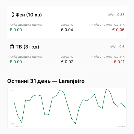
💨
Фен (10 хв)
0.33
€ 0.00
€ 0.04
€ 0.06
📺
ТВ (3 год)
0.6
€ 0.00
€ 0.07
€ 0.11
Останні 31 день
—
Laranjeiro
€
152
€
69
2026-07-10
2026-08-08