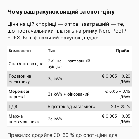
Чому ваш рахунок вищий за спот-ціну
Ціни на цій сторінці — оптові завтрашній — те,
що постачальники платять на ринку Nord Pool /
EPEX. Ваш фінальний рахунок додає:
Компонент
Тип
Прибл.
Змінна — завтрашній
Спот/оптова ціна
—
аукціон
Податок на
€ 0.005 – 0.20
За kWh
електрику
/kWh
Мережеві
€ 0.05 – 0.15
За kWh + фіксований
платежі
/kWh
ПДВ
Відсоток від загального
20 – 25 %
Маржа
€ 0.005 – 0.05
За kWh
постачальника
/kWh
Правило: додайте 30–60 % до спот-ціни для