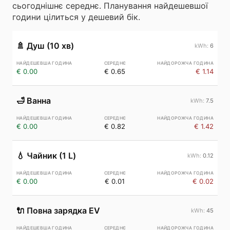
сьогоднішнє середнє. Планування найдешевшої
години цілиться у дешевий бік.
🚿
Душ (10 хв)
6
€ 0.00
€ 0.65
€ 1.14
🛁
Ванна
7.5
€ 0.00
€ 0.82
€ 1.42
💧
Чайник (1 L)
0.12
€ 0.00
€ 0.01
€ 0.02
🔌
Повна зарядка EV
45