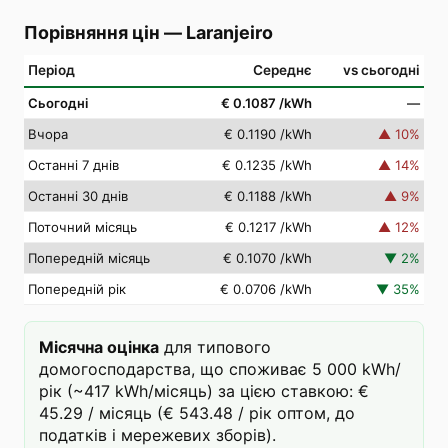
Порівняння цін
—
Laranjeiro
Період
Середнє
vs сьогодні
Сьогодні
€ 0.1087
/kWh
—
Вчора
€ 0.1190
/kWh
▲
10
%
Останні 7 днів
€ 0.1235
/kWh
▲
14
%
Останні 30 днів
€ 0.1188
/kWh
▲
9
%
Поточний місяць
€ 0.1217
/kWh
▲
12
%
Попередній місяць
€ 0.1070
/kWh
▼
2
%
Попередній рік
€ 0.0706
/kWh
▼
35
%
Місячна оцінка
для типового
домогосподарства, що споживає 5 000 kWh/
рік (~417 kWh/місяць) за цією ставкою: €
45.29 / місяць (€ 543.48 / рік оптом, до
податків і мережевих зборів).