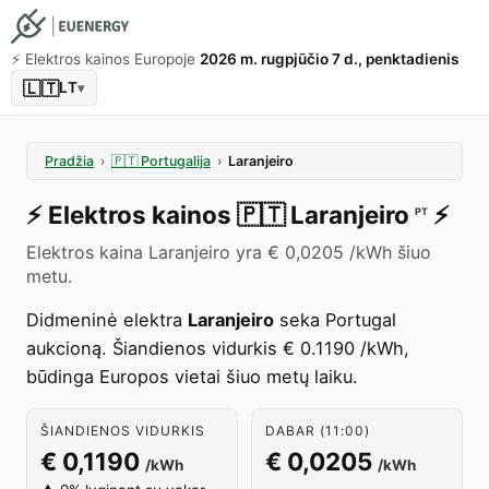
⚡️ Elektros kainos Europoje
2026 m. rugpjūčio 7 d., penktadienis
🇱🇹
LT
▾
Pradžia
›
🇵🇹
Portugalija
›
Laranjeiro
⚡️
Elektros kainos
🇵🇹
Laranjeiro
⚡️
PT
Elektros kaina Laranjeiro yra € 0,0205 /kWh šiuo
metu.
Didmeninė elektra
Laranjeiro
seka Portugal
aukcioną. Šiandienos vidurkis € 0.1190 /kWh,
būdinga Europos vietai šiuo metų laiku.
ŠIANDIENOS VIDURKIS
DABAR (11:00)
€ 0,1190
€ 0,0205
/kWh
/kWh