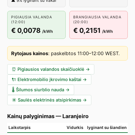
▲ 9% lyginant su vakar
PIGIAUSIA VALANDA
BRANGIAUSIA VALANDA
(12:00)
(20:00)
€ 0,0078
€ 0,2151
/kWh
/kWh
Rytojaus kainos
:
paskelbtos 11:00–12:00 WEST
.
⏰
Pigiausios valandos skaičiuoklė
→
🔌
Elektromobilio įkrovimo kaštai
→
🌡️
Šilumos siurblio nauda
→
☀️
Saulės elektrinės atsipirkimas
→
Kainų palyginimas
—
Laranjeiro
Laikotarpis
Vidurkis
lyginant su šiandien