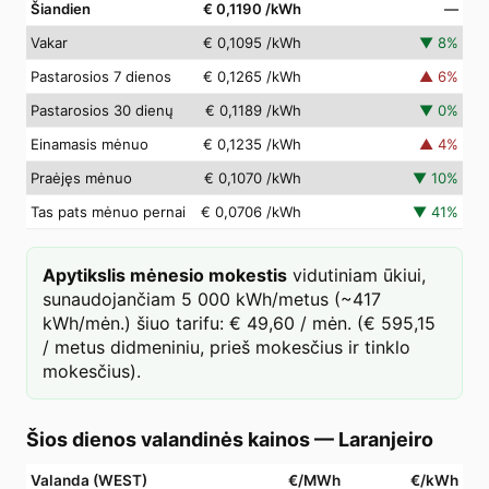
Šiandien
€ 0,1190
/kWh
—
Vakar
€ 0,1095
/kWh
▼
8
%
Pastarosios 7 dienos
€ 0,1265
/kWh
▲
6
%
Pastarosios 30 dienų
€ 0,1189
/kWh
▼
0
%
Einamasis mėnuo
€ 0,1235
/kWh
▲
4
%
Praėjęs mėnuo
€ 0,1070
/kWh
▼
10
%
Tas pats mėnuo pernai
€ 0,0706
/kWh
▼
41
%
Apytikslis mėnesio mokestis
vidutiniam ūkiui,
sunaudojančiam 5 000 kWh/metus (~417
kWh/mėn.) šiuo tarifu: € 49,60 / mėn. (€ 595,15
/ metus didmeniniu, prieš mokesčius ir tinklo
mokesčius).
Šios dienos valandinės kainos
—
Laranjeiro
Valanda (WEST)
€/MWh
€/kWh