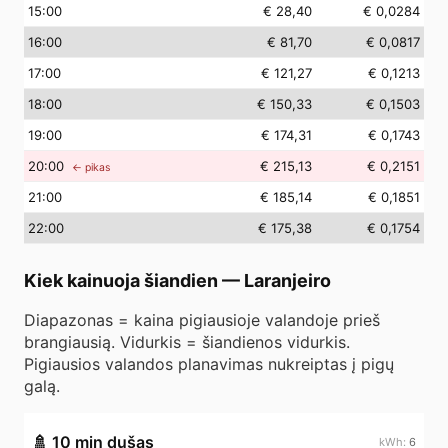
15
:00
€ 28,40
€ 0,0284
16
:00
€ 81,70
€ 0,0817
17
:00
€ 121,27
€ 0,1213
18
:00
€ 150,33
€ 0,1503
19
:00
€ 174,31
€ 0,1743
20
:00
€ 215,13
€ 0,2151
← pikas
21
:00
€ 185,14
€ 0,1851
22
:00
€ 175,38
€ 0,1754
Kiek kainuoja šiandien
—
Laranjeiro
Diapazonas = kaina pigiausioje valandoje prieš
brangiausią. Vidurkis = šiandienos vidurkis.
Pigiausios valandos planavimas nukreiptas į pigų
galą.
🚿
10 min dušas
6