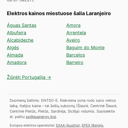
Elektros kainos miestuose šalia Laranjeiro
Águas Santas
Amora
Albufeira
Arrentela
Alcabideche
Aveiro
Algés
Baguim do Monte
Almada
Barcelos
Amadora
Barreiro
Žiūrėti Portugalija →
Duomenų šaltinis: ENTSO-E. Kiekviena zona rodo savo vietos
laiką. Italijos kaina – tai šešių subzonų (Šiaurė, Centrinė Šiaurė,
Centrinė Pietūs, Pietūs, Sardinija, Sicilija) vidurkis.
Susisiekite
el. paštu
sp@euenergy.live
.
Europos elektros operatoriai:
EXAA
(
Austrija
)
,
EPEX
(
Belgija,