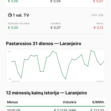
€ 0,00
€ 0,04
€ 0,07
📺
1 val. TV
0.6
€ 0,00
€ 0,07
€ 0,13
Pastarosios 31 dienos
—
Laranjeiro
€
152
€
69
2026-07-09
2026-08-07
12 mėnesių kainų istorija
—
Laranjeiro
Mėnuo
Vidurkis
€/MWh
2026-08
€ 0,1235
/kWh
€ 123,55