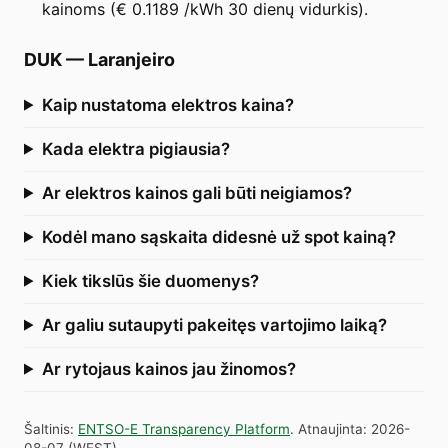
kainoms (€ 0.1189 /kWh 30 dienų vidurkis).
DUK
—
Laranjeiro
Kaip nustatoma elektros kaina?
Kada elektra pigiausia?
Ar elektros kainos gali būti neigiamos?
Kodėl mano sąskaita didesnė už spot kainą?
Kiek tikslūs šie duomenys?
Ar galiu sutaupyti pakeitęs vartojimo laiką?
Ar rytojaus kainos jau žinomos?
Šaltinis
:
ENTSO-E Transparency Platform
.
Atnaujinta
:
2026-
08-07
(
WEST
).