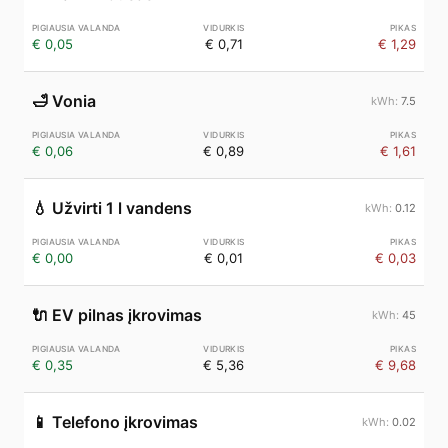
€ 0,05
€ 0,71
€ 1,29
🛁
Vonia
7.5
€ 0,06
€ 0,89
€ 1,61
💧
Užvirti 1 l vandens
0.12
€ 0,00
€ 0,01
€ 0,03
🔌
EV pilnas įkrovimas
45
€ 0,35
€ 5,36
€ 9,68
📱
Telefono įkrovimas
0.02