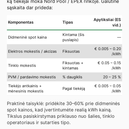
ką tiekėjai moka Nord Pool / EPEX rinkoje. Galutinė
sąskaita dar prideda:
Apytiksliai (ES
Komponentas
Tipas
vid.)
Kintama (šis
Didmeninė spot kaina
—
puslapis)
€ 0.005 – 0.20
Elektros mokestis / akcizas
Fiksuotas
/kWh
Fiksuotas +
€ 0.05 – 0.15
Tinklo mokestis
kintamas
/kWh
PVM / pardavimo mokestis
% daugiklis
20 – 25 %
Tiekėjo antkainis +
€ 0.005 – 0.05
Pagal tiekėją
mėnesinis mokestis
/kWh
Praktinė taisyklė: pridėkite 30–60% prie didmeninės
spot kainos, kad įvertintumėte realią kWh kainą.
Tikslus pasiskirstymas priklauso nuo šalies, tinklo
operatoriaus ir sutarties tipo.