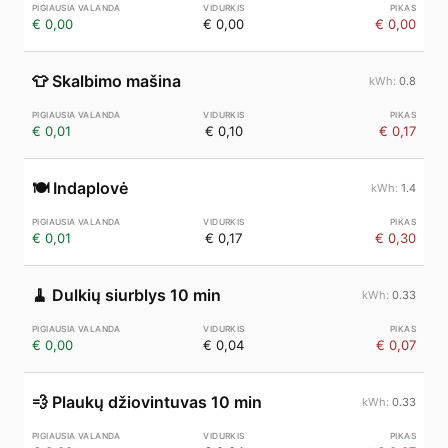
€ 0,00
€ 0,00
€ 0,00
👕
Skalbimo mašina
0.8
€ 0,01
€ 0,10
€ 0,17
🍽️
Indaplovė
1.4
€ 0,01
€ 0,17
€ 0,30
🧹
Dulkių siurblys 10 min
0.33
€ 0,00
€ 0,04
€ 0,07
💨
Plaukų džiovintuvas 10 min
0.33