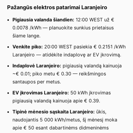
Pažangūs elektros patarimai Laranjeiro
Pigiausia valanda šiandien:
12:00 WEST už €
0.0078 /kWh — planuokite sunkius prietaisus
šiame lange.
Venkite piko:
20:00 WEST pasiekia € 0.2151 /kWh
Laranjeiro — atidėkite indaplovę ar EV įkrovimą.
Indaplovė Laranjeiro:
pigiausią valandą kainuoja
~€ 0.01; piko metu € 0.30 — reikšmingos
santaupos per metus.
EV įkrovimas Laranjeiro:
50 kWh įkrovimas
pigiausią valandą kainuoja apie € 0.39.
Tipinė mėnesio sąskaita Laranjeiro:
ūkis,
naudojantis 5 000 kWh/metus, šį mėnesį moka
apie € 50 esant dabartinėms didmeninėms