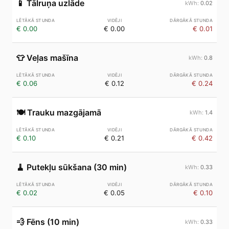
📱
Tālruņa uzlāde
0.02
€ 0.00
€ 0.00
€ 0.01
👕
Veļas mašīna
0.8
€ 0.06
€ 0.12
€ 0.24
🍽️
Trauku mazgājamā
1.4
€ 0.10
€ 0.21
€ 0.42
🧹
Putekļu sūkšana (30 min)
0.33
€ 0.02
€ 0.05
€ 0.10
💨
Fēns (10 min)
0.33