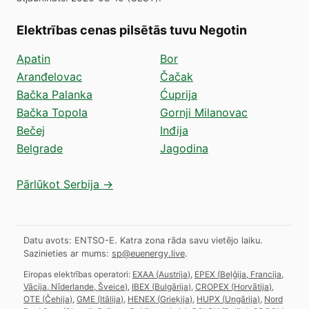
Elektrības cenas pilsētās tuvu Negotin
Apatin
Bor
Aranđelovac
Čačak
Bačka Palanka
Ćuprija
Bačka Topola
Gornji Milanovac
Bečej
Inđija
Belgrade
Jagodina
Pārlūkot Serbija →
Datu avots: ENTSO-E. Katra zona rāda savu vietējo laiku.
Sazinieties ar mums:
sp@euenergy.live
.
Eiropas elektrības operatori:
EXAA
(
Austrija
)
,
EPEX
(
Beļģija, Francija,
Vācija, Nīderlande, Šveice
)
,
IBEX
(
Bulgārija
)
,
CROPEX
(
Horvātija
)
,
OTE
(
Čehija
)
,
GME
(
Itālija
)
,
HENEX
(
Grieķija
)
,
HUPX
(
Ungārija
)
,
Nord