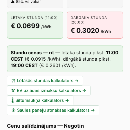
▲ 85% vs vakar
LĒTĀKĀ STUNDA (11:00)
DĀRGĀKĀ STUNDA
(20:00)
€ 0.0699
/kWh
€ 0.3020
/kWh
Stundu cenas — rīt
—
lētākā stunda plkst.
11
:00
CEST
(
€ 0.0915
/kWh),
dārgākā stunda plkst.
19
:00
CEST
(
€ 0.2601
/kWh).
⏰
Lētākās stundas kalkulators
→
🔌
EV uzlādes izmaksu kalkulators
→
🌡️
Siltumsūkņa kalkulators
→
☀️
Saules paneļu atmaksas kalkulators
→
Cenu salīdzinājums
—
Negotin