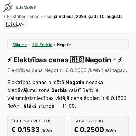
⚡️ Elektrības cenas Eiropā
pirmdiena, 2026. gada 10. augusts
🇱🇻
LV
▾
Sākums
›
🇷🇸
Serbija
›
Negotin
⚡️
Elektrības cenas
🇷🇸
Negotin
⚡️
RS
Elektrības cena Negotin: € 0.2500 /kWh tieši tagad.
Elektrības cenas pilsētā
Negotin
nosaka
piedāvājumu zona
Serbia
valstī Serbija.
Vairumtirdzniecības vidējā cena šodien ir € 0.1533
/kWh, lētākā stunda — 11:00.
ŠODIENAS VIDĒJAIS
TAGAD (21:00)
€ 0.1533
€ 0.2500
/kWh
/kWh