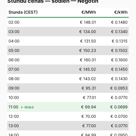
Stundu cenas — šodien
—
Negotin
Stunda (CEST)
€/MWh
€/kWh
02
:00
€ 148.01
€ 0.1480
03
:00
€ 134.00
€ 0.1340
04
:00
€ 131.50
€ 0.1315
05
:00
€ 150.23
€ 0.1502
06
:00
€ 160.01
€ 0.1600
07
:00
€ 145.02
€ 0.1450
08
:00
€ 143.02
€ 0.1430
09
:00
€ 95.31
€ 0.0953
10
:00
€ 77.01
€ 0.0770
11
:00
€ 69.94
€ 0.0699
← lētākā
12
:00
€ 70.00
€ 0.0700
13
:00
€ 77.00
€ 0.0770
14
:00
€ 94.99
€ 0.0950