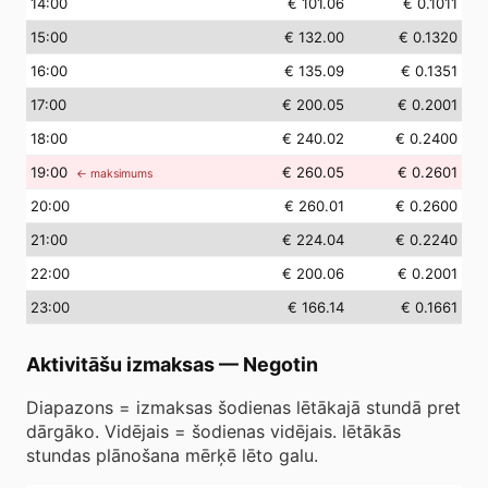
14
:00
€ 101.06
€ 0.1011
15
:00
€ 132.00
€ 0.1320
16
:00
€ 135.09
€ 0.1351
17
:00
€ 200.05
€ 0.2001
18
:00
€ 240.02
€ 0.2400
19
:00
€ 260.05
€ 0.2601
← maksimums
20
:00
€ 260.01
€ 0.2600
21
:00
€ 224.04
€ 0.2240
22
:00
€ 200.06
€ 0.2001
23
:00
€ 166.14
€ 0.1661
Aktivitāšu izmaksas
—
Negotin
Diapazons = izmaksas šodienas lētākajā stundā pret
dārgāko. Vidējais = šodienas vidējais. lētākās
stundas plānošana mērķē lēto galu.