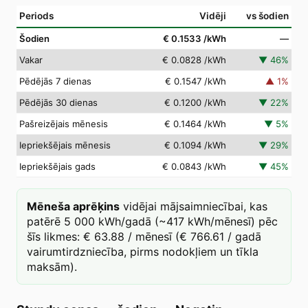
Periods
Vidēji
vs šodien
Šodien
€ 0.1533
/kWh
—
Vakar
€ 0.0828
/kWh
▼
46
%
Pēdējās 7 dienas
€ 0.1547
/kWh
▲
1
%
Pēdējās 30 dienas
€ 0.1200
/kWh
▼
22
%
Pašreizējais mēnesis
€ 0.1464
/kWh
▼
5
%
Iepriekšējais mēnesis
€ 0.1094
/kWh
▼
29
%
Iepriekšējais gads
€ 0.0843
/kWh
▼
45
%
Mēneša aprēķins
vidējai mājsaimniecībai, kas
patērē 5 000 kWh/gadā (~417 kWh/mēnesī) pēc
šīs likmes: € 63.88 / mēnesī (€ 766.61 / gadā
vairumtirdzniecība, pirms nodokļiem un tīkla
maksām).