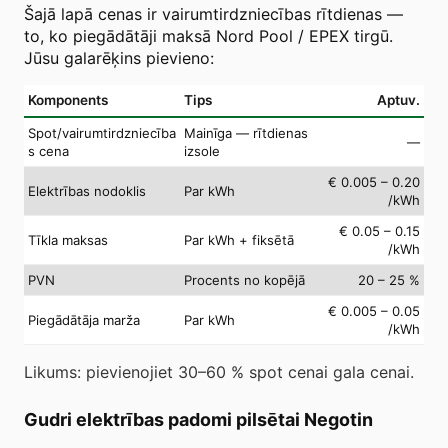
Šajā lapā cenas ir vairumtirdzniecības rītdienas —
to, ko piegādātāji maksā Nord Pool / EPEX tirgū.
Jūsu galarēķins pievieno:
Komponents
Tips
Aptuv.
Spot/vairumtirdzniecība
Mainīga — rītdienas
—
s cena
izsole
€ 0.005 – 0.20
Elektrības nodoklis
Par kWh
/kWh
€ 0.05 – 0.15
Tīkla maksas
Par kWh + fiksētā
/kWh
PVN
Procents no kopējā
20 – 25 %
€ 0.005 – 0.05
Piegādātāja marža
Par kWh
/kWh
Likums: pievienojiet 30–60 % spot cenai gala cenai.
Gudri elektrības padomi pilsētai Negotin