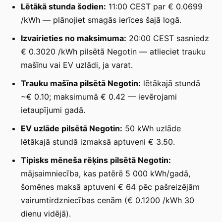
Lētākā stunda šodien:
11:00 CEST par € 0.0699
/kWh — plānojiet smagās ierīces šajā logā.
Izvairieties no maksimuma:
20:00 CEST sasniedz
€ 0.3020 /kWh pilsētā Negotin — atlieciet trauku
mašīnu vai EV uzlādi, ja varat.
Trauku mašīna pilsētā Negotin:
lētākajā stundā
~€ 0.10; maksimumā € 0.42 — ievērojami
ietaupījumi gadā.
EV uzlāde pilsētā Negotin:
50 kWh uzlāde
lētākajā stundā izmaksā aptuveni € 3.50.
Tipisks mēneša rēķins pilsētā Negotin:
mājsaimniecība, kas patērē 5 000 kWh/gadā,
šomēnes maksā aptuveni € 64 pēc pašreizējām
vairumtirdzniecības cenām (€ 0.1200 /kWh 30
dienu vidējā).