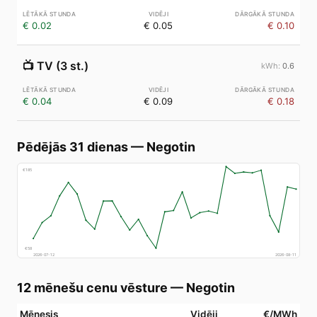
€ 0.02
€ 0.05
€ 0.10
📺
TV (3 st.)
0.6
€ 0.04
€ 0.09
€ 0.18
Pēdējās 31 dienas
—
Negotin
€
185
€
58
2026-07-12
2026-08-11
12 mēnešu cenu vēsture
—
Negotin
Mēnesis
Vidēji
€/MWh