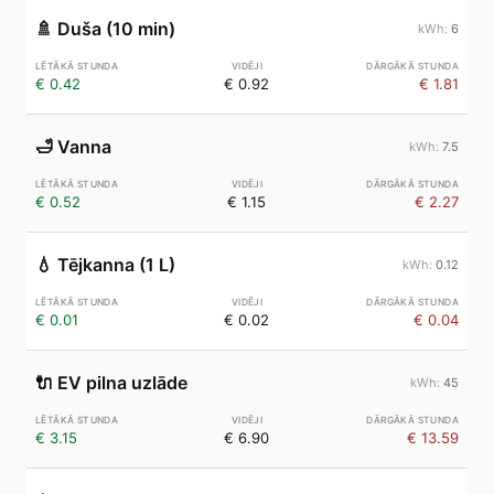
🚿
Duša (10 min)
6
€ 0.42
€ 0.92
€ 1.81
🛁
Vanna
7.5
€ 0.52
€ 1.15
€ 2.27
💧
Tējkanna (1 L)
0.12
€ 0.01
€ 0.02
€ 0.04
🔌
EV pilna uzlāde
45
€ 3.15
€ 6.90
€ 13.59