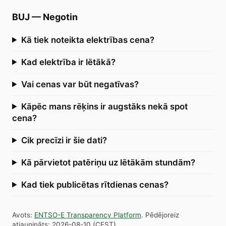
BUJ
—
Negotin
Kā tiek noteikta elektrības cena?
Kad elektrība ir lētākā?
Vai cenas var būt negatīvas?
Kāpēc mans rēķins ir augstāks nekā spot
cena?
Cik precīzi ir šie dati?
Kā pārvietot patēriņu uz lētākām stundām?
Kad tiek publicētas rītdienas cenas?
Avots
:
ENTSO-E Transparency Platform
.
Pēdējoreiz
atjaunināts
:
2026-08-10
(
CEST
).