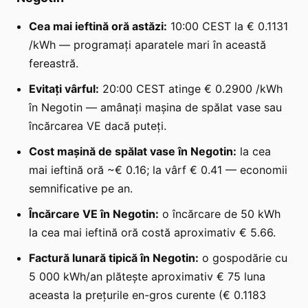
Cea mai ieftină oră astăzi:
10:00 CEST la € 0.1131
/kWh — programați aparatele mari în această
fereastră.
Evitați vârful:
20:00 CEST atinge € 0.2900 /kWh
în Negotin — amânați mașina de spălat vase sau
încărcarea VE dacă puteți.
Cost mașină de spălat vase în Negotin:
la cea
mai ieftină oră ~€ 0.16; la vârf € 0.41 — economii
semnificative pe an.
Încărcare VE în Negotin:
o încărcare de 50 kWh
la cea mai ieftină oră costă aproximativ € 5.66.
Factură lunară tipică în Negotin:
o gospodărie cu
5 000 kWh/an plătește aproximativ € 75 luna
aceasta la prețurile en-gros curente (€ 0.1183