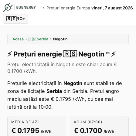
⚡️ Prețuri energie Europa
vineri, 7 august 2026
🇷🇴
RO
▾
Acasă
›
🇷🇸
Serbia
›
Negotin
⚡️
Prețuri energie
🇷🇸
Negotin
⚡️
RS
Prețul electricității în Negotin este chiar acum €
0.1700 /kWh.
Prețurile electricității în
Negotin
sunt stabilite de
zona de licitație
Serbia
din Serbia. Prețul angro
mediu astăzi este € 0.1795 /kWh, cu cea mai
ieftină oră la 10:00.
MEDIA DE AZI
ACUM (07:00)
€ 0.1795
€ 0.1700
/kWh
/kWh