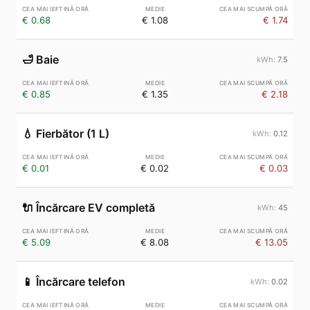
€ 0.68
€ 1.08
€ 1.74
🛁
Baie
7.5
€ 0.85
€ 1.35
€ 2.18
💧
Fierbător (1 L)
0.12
€ 0.01
€ 0.02
€ 0.03
🔌
Încărcare EV completă
45
€ 5.09
€ 8.08
€ 13.05
📱
Încărcare telefon
0.02