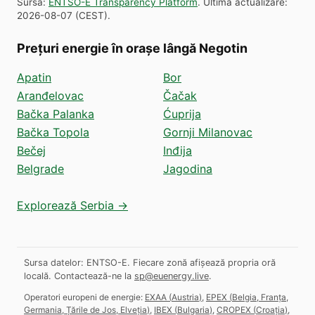
Sursă
:
ENTSO-E Transparency Platform
.
Ultima actualizare
:
2026-08-07
(
CEST
).
Prețuri energie în orașe lângă Negotin
Apatin
Bor
Aranđelovac
Čačak
Bačka Palanka
Ćuprija
Bačka Topola
Gornji Milanovac
Bečej
Inđija
Belgrade
Jagodina
Explorează Serbia →
Sursa datelor: ENTSO-E. Fiecare zonă afișează propria oră
locală.
Contactează-ne la
sp@euenergy.live
.
Operatori europeni de energie:
EXAA
(
Austria
)
,
EPEX
(
Belgia, Franța,
Germania, Țările de Jos, Elveția
)
,
IBEX
(
Bulgaria
)
,
CROPEX
(
Croația
)
,