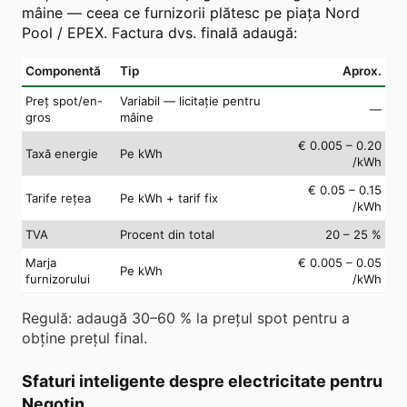
mâine — ceea ce furnizorii plătesc pe piața Nord
Pool / EPEX. Factura dvs. finală adaugă:
Componentă
Tip
Aprox.
Preț spot/en-
Variabil — licitație pentru
—
gros
mâine
€ 0.005 – 0.20
Taxă energie
Pe kWh
/kWh
€ 0.05 – 0.15
Tarife rețea
Pe kWh + tarif fix
/kWh
TVA
Procent din total
20 – 25 %
Marja
€ 0.005 – 0.05
Pe kWh
furnizorului
/kWh
Regulă: adaugă 30–60 % la prețul spot pentru a
obține prețul final.
Sfaturi inteligente despre electricitate pentru
Negotin