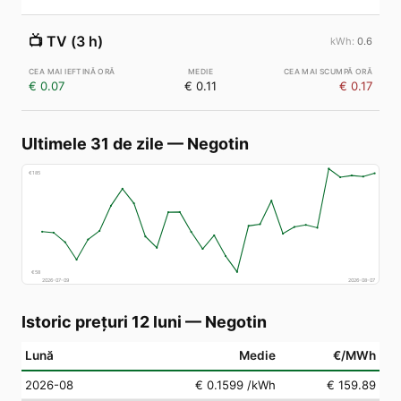
📺
TV (3 h)
0.6
€ 0.07
€ 0.11
€ 0.17
Ultimele 31 de zile
—
Negotin
€
185
€
58
2026-07-09
2026-08-07
Istoric prețuri 12 luni
—
Negotin
Lună
Medie
€/MWh
2026-08
€ 0.1599
/kWh
€ 159.89