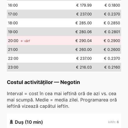
16
:00
€ 179.99
€ 0.1800
17
:00
€ 237.00
€ 0.2370
18
:00
€ 285.00
€ 0.2850
19
:00
€ 280.06
€ 0.2801
20
:00
€ 290.04
€ 0.2900
← vârf
21
:00
€ 260.00
€ 0.2600
22
:00
€ 237.00
€ 0.2370
23
:00
€ 216.03
€ 0.2160
Costul activităților
—
Negotin
Interval = cost în cea mai ieftină oră de azi vs. cea
mai scumpă. Medie = media zilei. Programarea oră
ieftină vizează capătul ieftin.
🚿
Duș (10 min)
6