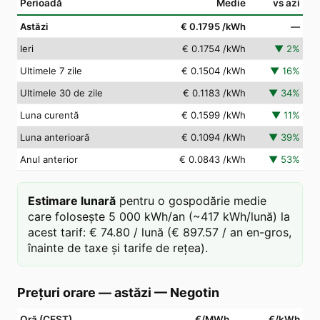
Perioadă
Medie
vs azi
Astăzi
€ 0.1795
/kWh
—
Ieri
€ 0.1754
/kWh
▼
2
%
Ultimele 7 zile
€ 0.1504
/kWh
▼
16
%
Ultimele 30 de zile
€ 0.1183
/kWh
▼
34
%
Luna curentă
€ 0.1599
/kWh
▼
11
%
Luna anterioară
€ 0.1094
/kWh
▼
39
%
Anul anterior
€ 0.0843
/kWh
▼
53
%
Estimare lunară
pentru o gospodărie medie
care folosește 5 000 kWh/an (~417 kWh/lună) la
acest tarif: € 74.80 / lună (€ 897.57 / an en-gros,
înainte de taxe și tarife de rețea).
Prețuri orare — astăzi
—
Negotin
Oră (CEST)
€/MWh
€/kWh