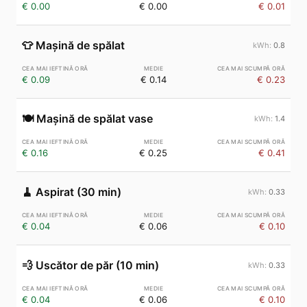
€ 0.00
€ 0.00
€ 0.01
👕
Mașină de spălat
0.8
€ 0.09
€ 0.14
€ 0.23
🍽️
Mașină de spălat vase
1.4
€ 0.16
€ 0.25
€ 0.41
🧹
Aspirat (30 min)
0.33
€ 0.04
€ 0.06
€ 0.10
💨
Uscător de păr (10 min)
0.33
€ 0.04
€ 0.06
€ 0.10