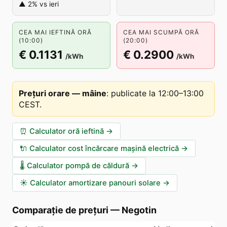
▲ 2% vs ieri
CEA MAI IEFTINĂ ORĂ
CEA MAI SCUMPĂ ORĂ
(10:00)
(20:00)
€ 0.1131
€ 0.2900
/kWh
/kWh
Prețuri orare — mâine
:
publicate la 12:00–13:00
CEST
.
⏰
Calculator oră ieftină
→
🔌
Calculator cost încărcare mașină electrică
→
🌡️
Calculator pompă de căldură
→
☀️
Calculator amortizare panouri solare
→
Comparație de prețuri
—
Negotin