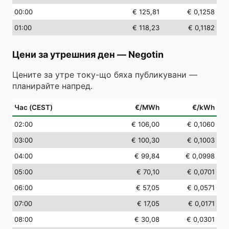
00
:00
€ 125,81
€ 0,1258
01
:00
€ 118,23
€ 0,1182
Цени за утрешния ден
—
Negotin
Цените за утре току-що бяха публикувани —
планирайте напред.
Час (CEST)
€/MWh
€/kWh
02
:00
€ 106,00
€ 0,1060
03
:00
€ 100,30
€ 0,1003
04
:00
€ 99,84
€ 0,0998
05
:00
€ 70,10
€ 0,0701
06
:00
€ 57,05
€ 0,0571
07
:00
€ 17,05
€ 0,0171
08
:00
€ 30,08
€ 0,0301