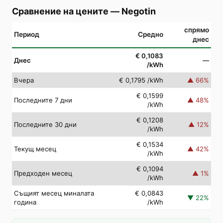
Сравнение на цените
—
Negotin
спрямо
Период
Средно
днес
€ 0,1083
Днес
—
/kWh
Вчера
€ 0,1795
/kWh
▲
66
%
€ 0,1599
Последните 7 дни
▲
48
%
/kWh
€ 0,1208
Последните 30 дни
▲
12
%
/kWh
€ 0,1534
Текущ месец
▲
42
%
/kWh
€ 0,1094
Предходен месец
▲
1
%
/kWh
Същият месец миналата
€ 0,0843
▼
22
%
година
/kWh