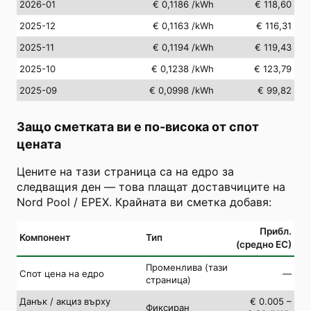
2026-01
€ 0,1186
/kWh
€ 118,60
2025-12
€ 0,1163
/kWh
€ 116,31
2025-11
€ 0,1194
/kWh
€ 119,43
2025-10
€ 0,1238
/kWh
€ 123,79
2025-09
€ 0,0998
/kWh
€ 99,82
Защо сметката ви е по-висока от спот
цената
Цените на тази страница са на едро за
следващия ден — това плащат доставчиците на
Nord Pool / EPEX. Крайната ви сметка добавя:
Прибл.
Компонент
Тип
(средно ЕС)
Променлива (тази
Спот цена на едро
—
страница)
Данък / акциз върху
€ 0.005 –
Фиксиран