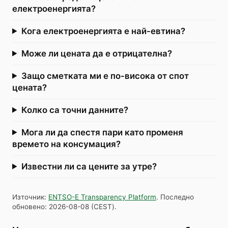
електроенергията?
Кога електроенергията е най-евтина?
Може ли цената да е отрицателна?
Защо сметката ми е по-висока от спот
цената?
Колко са точни данните?
Мога ли да спестя пари като променя
времето на консумация?
Известни ли са цените за утре?
Източник
:
ENTSO-E Transparency Platform
.
Последно
обновено
:
2026-08-08
(
CEST
).