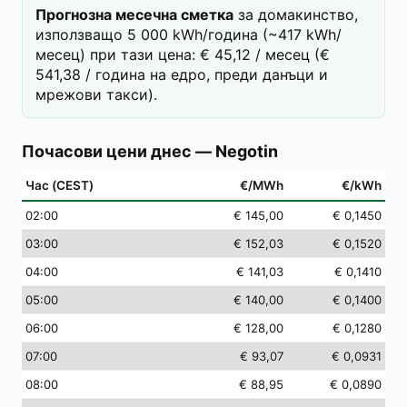
Прогнозна месечна сметка
за домакинство,
използващо 5 000 kWh/година (~417 kWh/
месец) при тази цена: € 45,12 / месец (€
541,38 / година на едро, преди данъци и
мрежови такси).
Почасови цени днес
—
Negotin
Час (CEST)
€/MWh
€/kWh
02
:00
€ 145,00
€ 0,1450
03
:00
€ 152,03
€ 0,1520
04
:00
€ 141,03
€ 0,1410
05
:00
€ 140,00
€ 0,1400
06
:00
€ 128,00
€ 0,1280
07
:00
€ 93,07
€ 0,0931
08
:00
€ 88,95
€ 0,0890