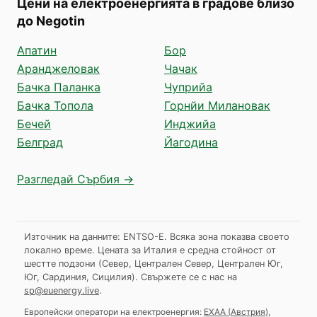
Цени на електроенергията в градове близо
до Negotin
Апатин
Бор
Аранджеловак
Чачак
Бачка Паланка
Чуприйа
Бачка Топола
Горнйи Милановак
Бечей
Инджийа
Белград
Йагодина
Разгледай Сърбия →
Източник на данните: ENTSO-E. Всяка зона показва своето
локално време. Цената за Италия е средна стойност от
шестте подзони (Север, Централен Север, Централен Юг,
Юг, Сардиния, Сицилия).
Свържете се с нас на
sp@euenergy.live
.
Европейски оператори на електроенергия:
EXAA
(
Австрия
)
,