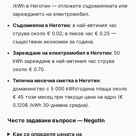
/kWh в Неготин — отложете съдомиялната или
зареждането на електромобил.
Съдомиялна в Неготин:
в най-евтиния час
струва около € 0.02; в пиков час € 0.25 —
съществени икономии за година.
Зареждане на електромобил в Неготин:
50
kWh зареждане в най-евтиния час струва
около € 0.70.
Типична месечна сметка в Неготин:
домакинство с 5 000 kWh/година плаща около
€ 45 този месец при текущи цени на едро (€
0.1208 /kWh 30-дневна средна).
Често задавани въпроси
—
Negotin
Как се определя цената на