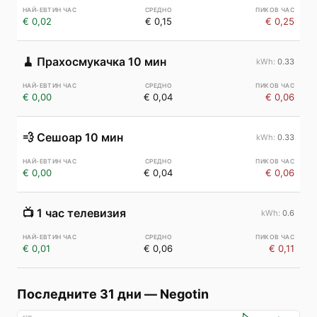
€ 0,02
€ 0,15
€ 0,25
🧹
Прахосмукачка 10 мин
0.33
€ 0,00
€ 0,04
€ 0,06
💨
Сешоар 10 мин
0.33
€ 0,00
€ 0,04
€ 0,06
📺
1 час телевизия
0.6
€ 0,01
€ 0,06
€ 0,11
Последните 31 дни
—
Negotin