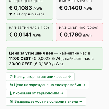
СРЕДНА ЦЕНА ДНЕС
В МОМЕНТА (23:00)
€ 0,1083
€ 0,1400
/kWh
/kWh
▼ 40% спрямо вчера
НАЙ-ЕВТИН ЧАС (11:00)
НАЙ-СКЪП ЧАС (20:00)
€ 0,0141
€ 0,1760
/kWh
/kWh
Цени за утрешния ден
—
най-евтин час в
11
:00
CEST
(
€ 0,0023
/kWh),
най-скъп час в
20
:00
CEST
(
€ 0,1880
/kWh).
⏰
Калкулатор на евтини часове
→
🔌
Цена на зареждане на електромобил
→
🌡️
Икономия от термопомпа
→
☀️
Възвръщаемост на соларни панели
→