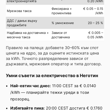
електроенергията
0.20 /kWh
Фиксирана +
€ 0.05 – 0.15
Мрежова такса
променлива
/kWh
ДДС / данък върху
% умножение
20 – 25 %
продажбите
Надбавка на доставчика +
Зависи от
€ 0.005 –
месечна такса
доставчика
0.05 /kWh
Правило на палеца: добавете 30–60% към спот
цената на едро, за да оцените истинската цена
за kWh. Точното разпределение зависи от
държавата, мрежовия оператор и типа договор.
Умни съвети за електричество в Неготин
Най-евтин час днес:
11:00 CEST за € 0.0140
/kWh — планирайте тежки уреди в този
прозорец.
Избягвайте пика:
20:00 CEST достига € 0.1760