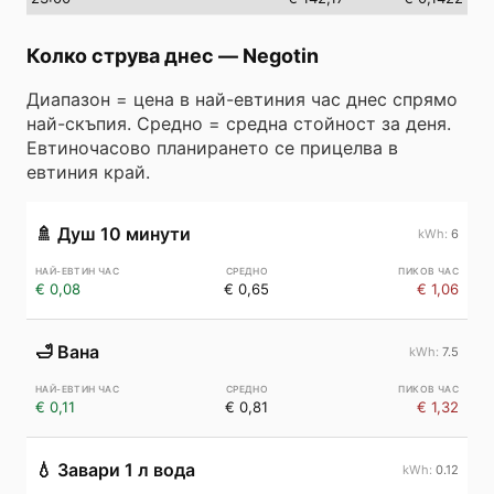
Колко струва днес
—
Negotin
Диапазон = цена в най-евтиния час днес спрямо
най-скъпия. Средно = средна стойност за деня.
Евтиночасово планирането се прицелва в
евтиния край.
🚿
Душ 10 минути
6
€ 0,08
€ 0,65
€ 1,06
🛁
Вана
7.5
€ 0,11
€ 0,81
€ 1,32
💧
Завари 1 л вода
0.12