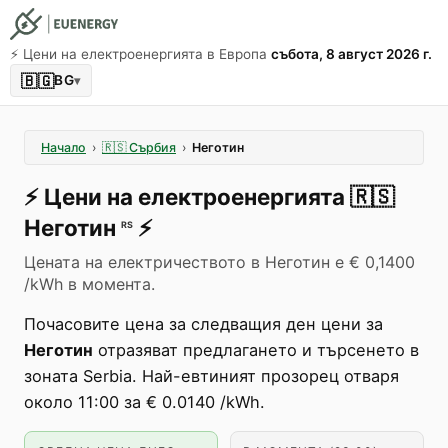
⚡️ Цени на електроенергията в Европа
събота, 8 август 2026 г.
🇧🇬
BG
▾
Начало
›
🇷🇸
Сърбия
›
Неготин
⚡️
Цени на електроенергията
🇷🇸
Неготин
⚡️
RS
Цената на електричеството в Неготин е € 0,1400
/kWh в момента.
Почасовите цена за следващия ден цени за
Неготин
отразяват предлагането и търсенето в
зоната Serbia. Най-евтиният прозорец отваря
около 11:00 за € 0.0140 /kWh.