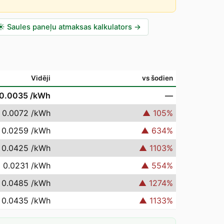
☀️
Saules paneļu atmaksas kalkulators
→
Vidēji
vs šodien
 0.0035
/kWh
—
 0.0072
/kWh
▲
105
%
 0.0259
/kWh
▲
634
%
 0.0425
/kWh
▲
1103
%
 0.0231
/kWh
▲
554
%
 0.0485
/kWh
▲
1274
%
 0.0435
/kWh
▲
1133
%