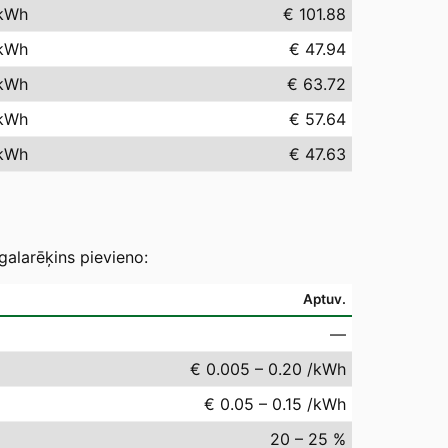
kWh
€ 101.88
kWh
€ 47.94
kWh
€ 63.72
kWh
€ 57.64
kWh
€ 47.63
galarēķins pievieno:
Aptuv.
—
€ 0.005 – 0.20 /kWh
€ 0.05 – 0.15 /kWh
20 – 25 %