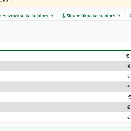
 CEST
.
des izmaksu kalkulators
→
🌡️
Siltumsūkņa kalkulators
→
€
€
€
€
€
€
€