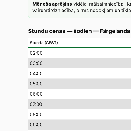
Mēneša aprēķins
vidējai mājsaimniecībai, 
vairumtirdzniecība, pirms nodokļiem un tīkl
Stundu cenas — šodien
—
Färgelanda
Stunda (CEST)
02
:00
03
:00
04
:00
05
:00
06
:00
07
:00
08
:00
09
:00