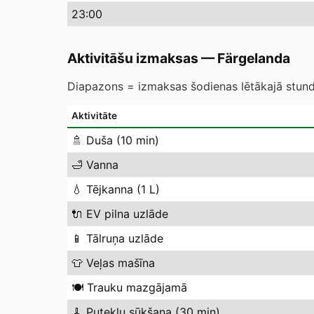
23
:00
Aktivitāšu izmaksas
—
Färgelanda
Diapazons = izmaksas šodienas lētākajā stundā
Aktivitāte
🚿
Duša (10 min)
🛁
Vanna
💧
Tējkanna (1 L)
🔌
EV pilna uzlāde
📱
Tālruņa uzlāde
👕
Veļas mašīna
🍽️
Trauku mazgājamā
🧹
Putekļu sūkšana (30 min)