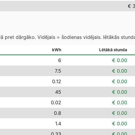
€ 
 pret dārgāko. Vidējais = šodienas vidējais. lētākās stund
kWh
Lētākā stunda
6
€ 0.00
7.5
€ 0.00
0.12
€ 0.00
45
€ 0.00
0.02
€ 0.00
0.8
€ 0.00
1.4
€ 0.00
0.33
€ 0.00