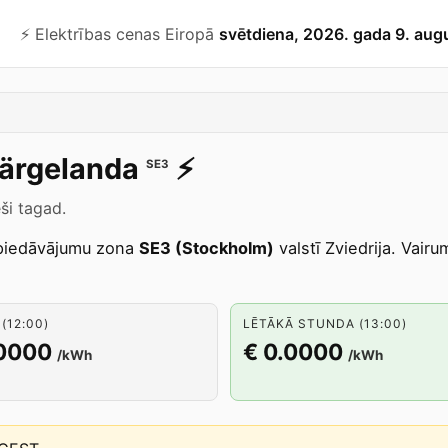
⚡️ Elektrības cenas Eiropā
svētdiena, 2026. gada 9. aug
ärgelanda
⚡️
SE3
ši tagad.
piedāvājumu zona
SE3 (Stockholm)
valstī Zviedrija. Vair
(12:00)
LĒTĀKĀ STUNDA (13:00)
.0000
€ 0.0000
/kWh
/kWh