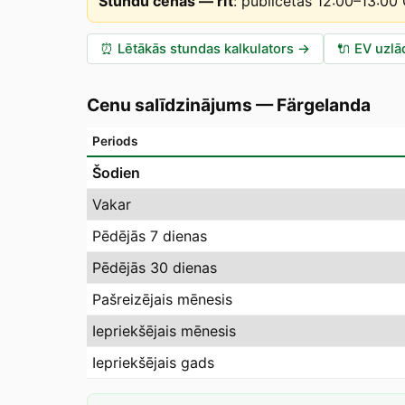
Stundu cenas — rīt
:
publicētas 12:00–13:00
⏰
Lētākās stundas kalkulators
→
🔌
EV uzlā
Cenu salīdzinājums
—
Färgelanda
Periods
Šodien
Vakar
Pēdējās 7 dienas
Pēdējās 30 dienas
Pašreizējais mēnesis
Iepriekšējais mēnesis
Iepriekšējais gads