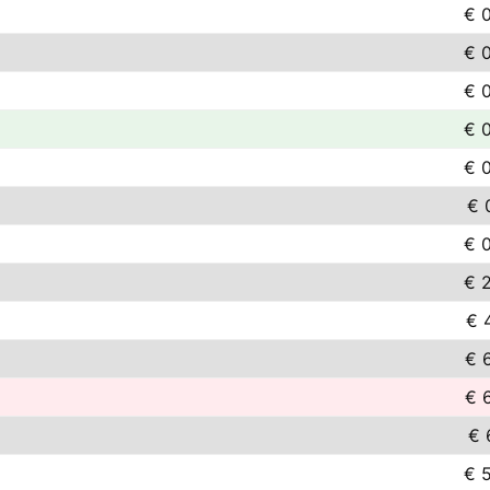
€ 
€ 
€ 
€ 
€ 
€ 
€ 
€ 
€ 
€ 
€ 
€ 
€ 