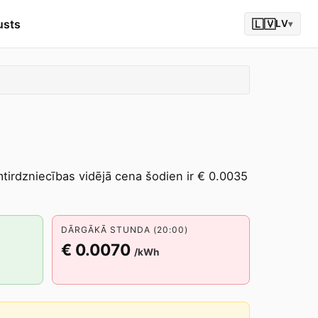
usts
🇱🇻
LV
▾
umtirdzniecības vidējā cena šodien ir € 0.0035
DĀRGĀKĀ STUNDA (20:00)
€ 0.0070
/kWh