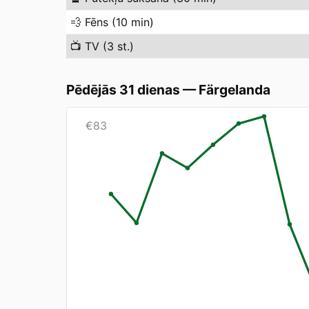
💨
Fēns (10 min)
📺
TV (3 st.)
Pēdējās 31 dienas
—
Färgelanda
€
83