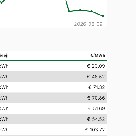
2026-08-09
idēji
€/MWh
kWh
€ 23.09
kWh
€ 48.52
kWh
€ 71.32
kWh
€ 70.86
kWh
€ 51.69
kWh
€ 54.52
kWh
€ 103.72