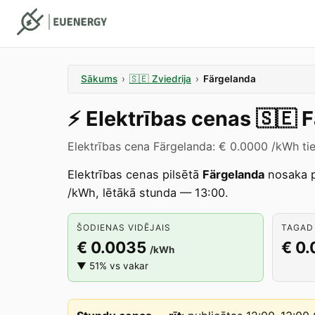
Sākums
›
🇸🇪
Zviedrija
›
Färgelanda
⚡️
Elektrības cenas
🇸🇪
F
Elektrības cena Färgelanda: € 0.0000 /kWh tie
Elektrības cenas pilsētā
Färgelanda
nosaka 
/kWh, lētākā stunda — 13:00.
ŠODIENAS VIDĒJAIS
TAGAD 
€ 0.0035
€ 0
/kWh
▼ 51% vs vakar