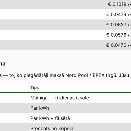
€ 0.1019
/
€ 0.0479
/
€ 0.0637
/
€ 0.0576
/
€ 0.0476
/
na
as — to, ko piegādātāji maksā Nord Pool / EPEX tirgū. Jūsu 
Tips
Mainīga — rītdienas izsole
Par kWh
Par kWh + fiksētā
Procents no kopējā