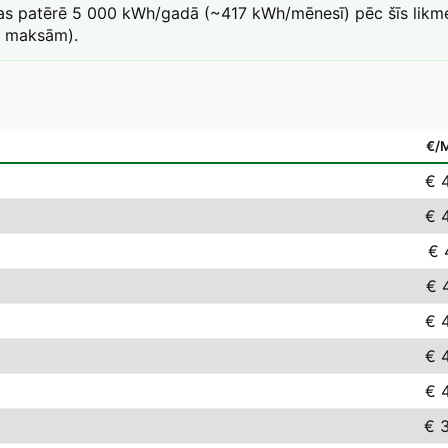
kas patērē 5 000 kWh/gadā (~417 kWh/mēnesī) pēc šīs likmes
a maksām).
€/
€ 
€ 
€ 
€ 
€ 
€ 
€ 
€ 