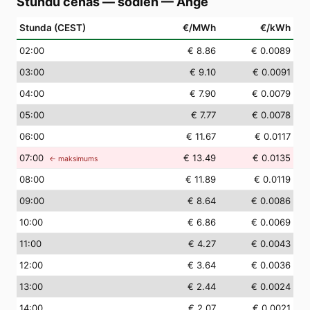
Stundu cenas — šodien
—
Ånge
Stunda (CEST)
€/MWh
€/kWh
02
:00
€ 8.86
€ 0.0089
03
:00
€ 9.10
€ 0.0091
04
:00
€ 7.90
€ 0.0079
05
:00
€ 7.77
€ 0.0078
06
:00
€ 11.67
€ 0.0117
07
:00
€ 13.49
€ 0.0135
← maksimums
08
:00
€ 11.89
€ 0.0119
09
:00
€ 8.64
€ 0.0086
10
:00
€ 6.86
€ 0.0069
11
:00
€ 4.27
€ 0.0043
12
:00
€ 3.64
€ 0.0036
13
:00
€ 2.44
€ 0.0024
14
:00
€ 2.07
€ 0.0021