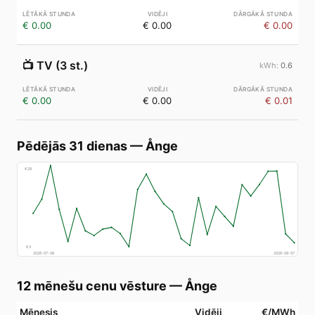
€ 0.00
€ 0.00
€ 0.00
📺
TV (3 st.)
0.6
€ 0.00
€ 0.00
€ 0.01
Pēdējās 31 dienas
—
Ånge
€
28
€
3
2026-07-08
2026-08-07
12 mēnešu cenu vēsture
—
Ånge
Mēnesis
Vidēji
€/MWh