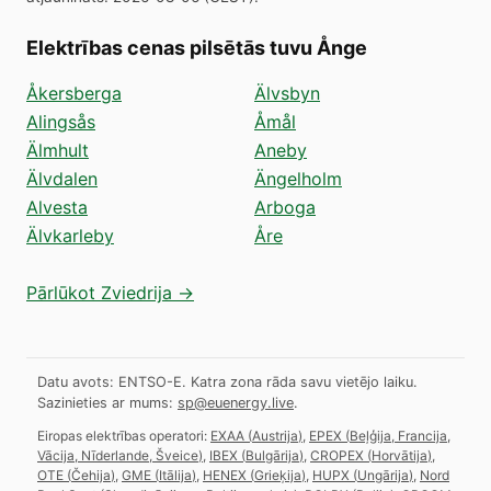
Elektrības cenas pilsētās tuvu Ånge
Åkersberga
Älvsbyn
Alingsås
Åmål
Älmhult
Aneby
Älvdalen
Ängelholm
Alvesta
Arboga
Älvkarleby
Åre
Pārlūkot Zviedrija →
Datu avots: ENTSO-E. Katra zona rāda savu vietējo laiku.
Sazinieties ar mums:
sp@euenergy.live
.
Eiropas elektrības operatori:
EXAA
(
Austrija
)
,
EPEX
(
Beļģija, Francija,
Vācija, Nīderlande, Šveice
)
,
IBEX
(
Bulgārija
)
,
CROPEX
(
Horvātija
)
,
OTE
(
Čehija
)
,
GME
(
Itālija
)
,
HENEX
(
Grieķija
)
,
HUPX
(
Ungārija
)
,
Nord