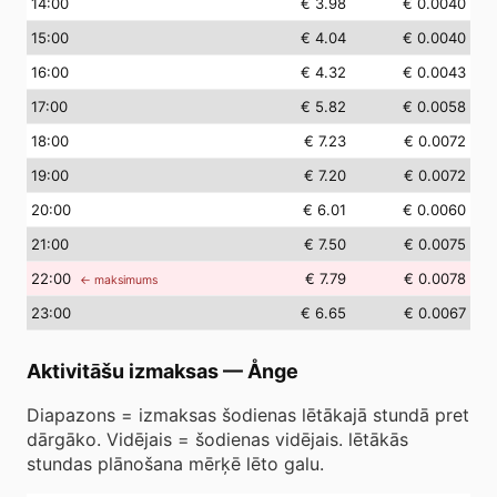
14
:00
€ 3.98
€ 0.0040
15
:00
€ 4.04
€ 0.0040
16
:00
€ 4.32
€ 0.0043
17
:00
€ 5.82
€ 0.0058
18
:00
€ 7.23
€ 0.0072
19
:00
€ 7.20
€ 0.0072
20
:00
€ 6.01
€ 0.0060
21
:00
€ 7.50
€ 0.0075
22
:00
€ 7.79
€ 0.0078
← maksimums
23
:00
€ 6.65
€ 0.0067
Aktivitāšu izmaksas
—
Ånge
Diapazons = izmaksas šodienas lētākajā stundā pret
dārgāko. Vidējais = šodienas vidējais. lētākās
stundas plānošana mērķē lēto galu.