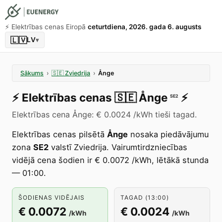
⚡️ Elektrības cenas Eiropā
ceturtdiena, 2026. gada 6. augusts
🇱🇻
LV
▾
Sākums
›
🇸🇪
Zviedrija
›
Ånge
⚡️
Elektrības cenas
🇸🇪
Ånge
⚡️
SE2
Elektrības cena Ånge: € 0.0024 /kWh tieši tagad.
Elektrības cenas pilsētā
Ånge
nosaka piedāvājumu
zona
SE2
valstī Zviedrija. Vairumtirdzniecības
vidējā cena šodien ir € 0.0072 /kWh, lētākā stunda
— 01:00.
ŠODIENAS VIDĒJAIS
TAGAD (13:00)
€ 0.0072
€ 0.0024
/kWh
/kWh