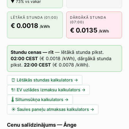
▼ 73% vs vakar
LĒTĀKĀ STUNDA (01:00)
DĀRGĀKĀ STUNDA
(07:00)
€ 0.0018
/kWh
€ 0.0135
/kWh
Stundu cenas — rīt
—
lētākā stunda plkst.
02
:00
CEST
(
€ 0.0018
/kWh),
dārgākā stunda
plkst.
22
:00
CEST
(
€ 0.0078
/kWh).
⏰
Lētākās stundas kalkulators
→
🔌
EV uzlādes izmaksu kalkulators
→
🌡️
Siltumsūkņa kalkulators
→
☀️
Saules paneļu atmaksas kalkulators
→
Cenu salīdzinājums
—
Ånge