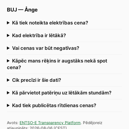
BUJ
—
Ånge
Kā tiek noteikta elektrības cena?
Kad elektrība ir lētākā?
Vai cenas var būt negatīvas?
Kāpēc mans rēķins ir augstāks nekā spot
cena?
Cik precīzi ir šie dati?
Kā pārvietot patēriņu uz lētākām stundām?
Kad tiek publicētas rītdienas cenas?
Avots
:
ENTSO-E Transparency Platform
.
Pēdējoreiz
atjaunināts
:
2026-08-06
(
CEST
).