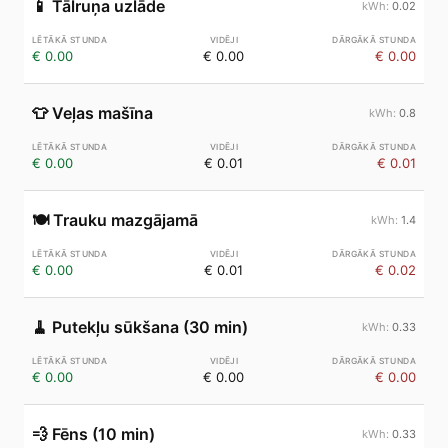
📱
Tālruņa uzlāde
0.02
€ 0.00
€ 0.00
€ 0.00
👕
Veļas mašīna
0.8
€ 0.00
€ 0.01
€ 0.01
🍽️
Trauku mazgājamā
1.4
€ 0.00
€ 0.01
€ 0.02
🧹
Putekļu sūkšana (30 min)
0.33
€ 0.00
€ 0.00
€ 0.00
💨
Fēns (10 min)
0.33