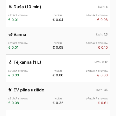
🚿
Duša (10 min)
6
€ 0.01
€ 0.04
€ 0.08
🛁
Vanna
7.5
€ 0.01
€ 0.05
€ 0.10
💧
Tējkanna (1 L)
0.12
€ 0.00
€ 0.00
€ 0.00
🔌
EV pilna uzlāde
45
€ 0.08
€ 0.32
€ 0.61