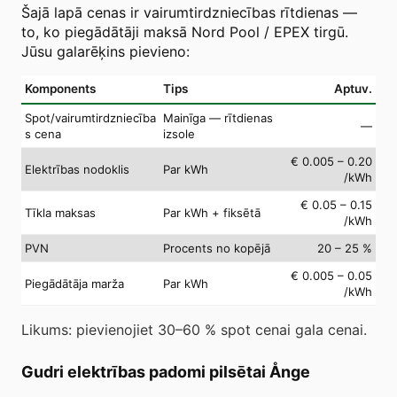
Šajā lapā cenas ir vairumtirdzniecības rītdienas —
to, ko piegādātāji maksā Nord Pool / EPEX tirgū.
Jūsu galarēķins pievieno:
Komponents
Tips
Aptuv.
Spot/vairumtirdzniecība
Mainīga — rītdienas
—
s cena
izsole
€ 0.005 – 0.20
Elektrības nodoklis
Par kWh
/kWh
€ 0.05 – 0.15
Tīkla maksas
Par kWh + fiksētā
/kWh
PVN
Procents no kopējā
20 – 25 %
€ 0.005 – 0.05
Piegādātāja marža
Par kWh
/kWh
Likums: pievienojiet 30–60 % spot cenai gala cenai.
Gudri elektrības padomi pilsētai Ånge