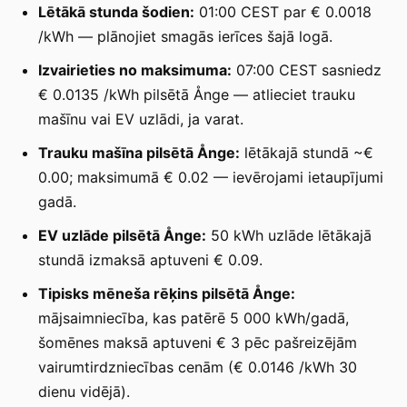
Lētākā stunda šodien:
01:00 CEST par € 0.0018
/kWh — plānojiet smagās ierīces šajā logā.
Izvairieties no maksimuma:
07:00 CEST sasniedz
€ 0.0135 /kWh pilsētā Ånge — atlieciet trauku
mašīnu vai EV uzlādi, ja varat.
Trauku mašīna pilsētā Ånge:
lētākajā stundā ~€
0.00; maksimumā € 0.02 — ievērojami ietaupījumi
gadā.
EV uzlāde pilsētā Ånge:
50 kWh uzlāde lētākajā
stundā izmaksā aptuveni € 0.09.
Tipisks mēneša rēķins pilsētā Ånge:
mājsaimniecība, kas patērē 5 000 kWh/gadā,
šomēnes maksā aptuveni € 3 pēc pašreizējām
vairumtirdzniecības cenām (€ 0.0146 /kWh 30
dienu vidējā).