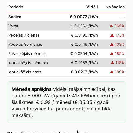
Periods
Vidēji
vs šodien
Šodien
€ 0.0072
/kWh
—
Vakar
€ 0.0262
/kWh
▲
265
%
Pēdējās 7 dienas
€ 0.0196
/kWh
▲
173
%
Pēdējās 30 dienas
€ 0.0146
/kWh
▲
103
%
Pašreizējais mēnesis
€ 0.0204
/kWh
▲
185
%
Iepriekšējais mēnesis
€ 0.0156
/kWh
▲
118
%
Iepriekšējais gads
€ 0.0207
/kWh
▲
189
%
Mēneša aprēķins
vidējai mājsaimniecībai, kas
patērē 5 000 kWh/gadā (~417 kWh/mēnesī) pēc
šīs likmes: € 2.99 / mēnesī (€ 35.85 / gadā
vairumtirdzniecība, pirms nodokļiem un tīkla
maksām).