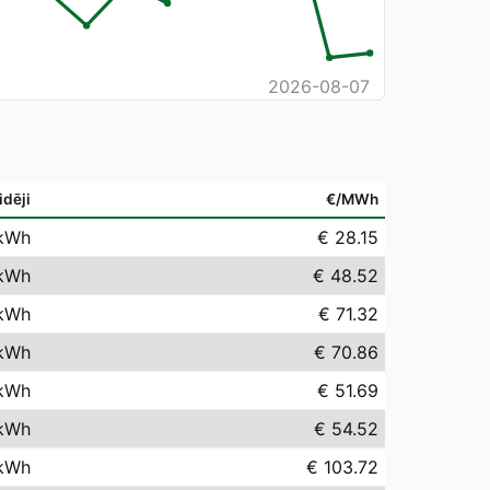
2026-08-07
idēji
€/MWh
kWh
€ 28.15
kWh
€ 48.52
kWh
€ 71.32
kWh
€ 70.86
kWh
€ 51.69
kWh
€ 54.52
kWh
€ 103.72