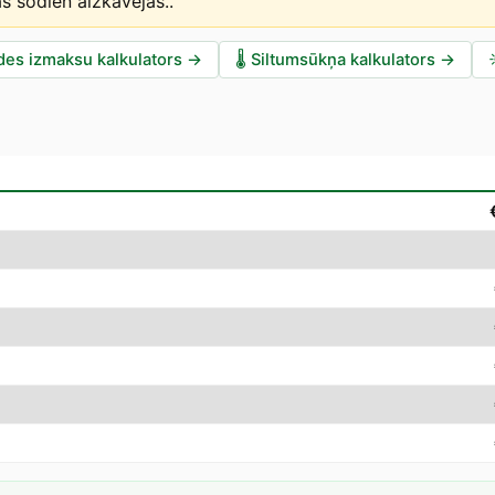
as šodien aizkavējas.
.
des izmaksu kalkulators
→
🌡️
Siltumsūkņa kalkulators
→