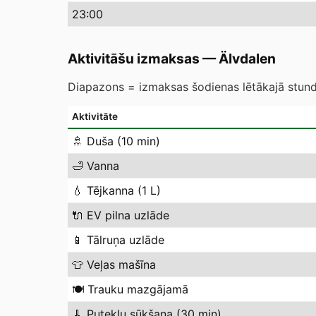
23
:00
Aktivitāšu izmaksas
—
Älvdalen
Diapazons = izmaksas šodienas lētākajā stundā
Aktivitāte
🚿
Duša (10 min)
🛁
Vanna
💧
Tējkanna (1 L)
🔌
EV pilna uzlāde
📱
Tālruņa uzlāde
👕
Veļas mašīna
🍽️
Trauku mazgājamā
🧹
Putekļu sūkšana (30 min)