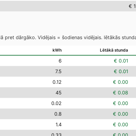
€ 
 pret dārgāko. Vidējais = šodienas vidējais. lētākās stund
kWh
Lētākā stunda
6
€ 0.01
7.5
€ 0.01
0.12
€ 0.00
45
€ 0.08
0.02
€ 0.00
0.8
€ 0.00
1.4
€ 0.00
0.33
€ 0.00