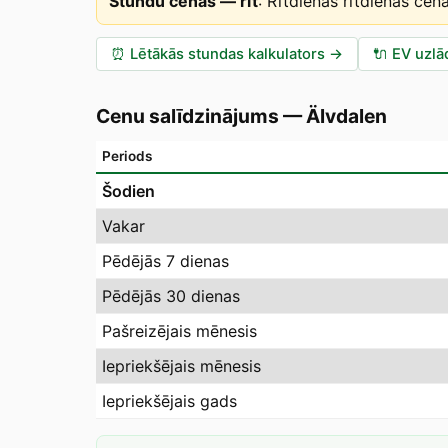
Stundu cenas — rīt
:
Rītdienas rītdienas cen
⏰
Lētākās stundas kalkulators
→
🔌
EV uzlā
Cenu salīdzinājums
—
Älvdalen
Periods
Šodien
Vakar
Pēdējās 7 dienas
Pēdējās 30 dienas
Pašreizējais mēnesis
Iepriekšējais mēnesis
Iepriekšējais gads