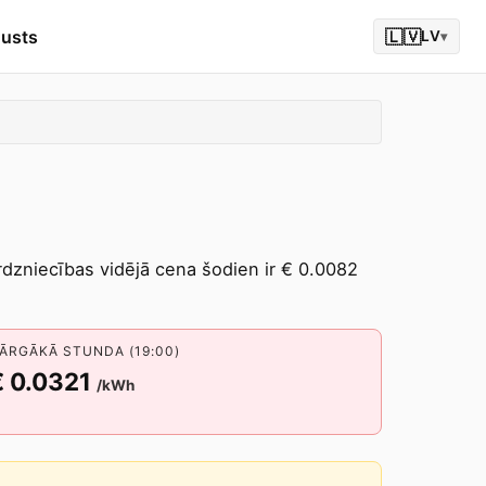
gusts
🇱🇻
LV
▾
irdzniecības vidējā cena šodien ir € 0.0082
ĀRGĀKĀ STUNDA (19:00)
€ 0.0321
/kWh