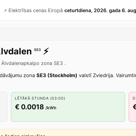
⚡️ Elektrības cenas Eiropā
ceturtdiena, 2026. gada 6. au
lvdalen
⚡️
SE3
s Älvdalenapkalpo zona SE3 .
edāvājumu zona
SE3 (Stockholm)
valstī Zviedrija. Vairumt
LĒTĀKĀ STUNDA (03:00)
D
€ 0.0018
/kWh