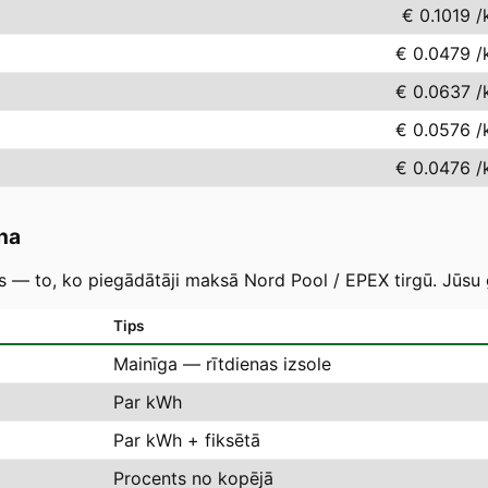
€ 0.1019
/
€ 0.0479
/
€ 0.0637
/
€ 0.0576
/
€ 0.0476
/
na
as — to, ko piegādātāji maksā Nord Pool / EPEX tirgū. Jūsu 
Tips
Mainīga — rītdienas izsole
Par kWh
Par kWh + fiksētā
Procents no kopējā