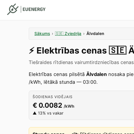
Sākums
›
🇸🇪
Zviedrija
›
Älvdalen
⚡️
Elektrības cenas
🇸🇪
Ä
Tiešraides rītdienas vairumtirdzniecības cena
Elektrības cenas pilsētā
Älvdalen
nosaka pi
/kWh, lētākā stunda — 03:00.
ŠODIENAS VIDĒJAIS
€ 0.0082
/kWh
▲ 13% vs vakar