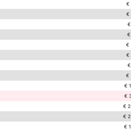
€
€
€
€
€ 
€
€
€ 
€ 
€ 
€ 2
€ 2
€ 