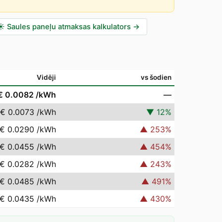
☀️
Saules paneļu atmaksas kalkulators
→
Vidēji
vs šodien
€ 0.0082
/kWh
—
€ 0.0073
/kWh
▼
12
%
€ 0.0290
/kWh
▲
253
%
€ 0.0455
/kWh
▲
454
%
€ 0.0282
/kWh
▲
243
%
€ 0.0485
/kWh
▲
491
%
€ 0.0435
/kWh
▲
430
%