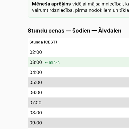
Mēneša aprēķins
vidējai mājsaimniecībai, 
vairumtirdzniecība, pirms nodokļiem un tīkl
Stundu cenas — šodien
—
Älvdalen
Stunda (CEST)
02
:00
03
:00
← lētākā
04
:00
05
:00
06
:00
07
:00
08
:00
09
:00