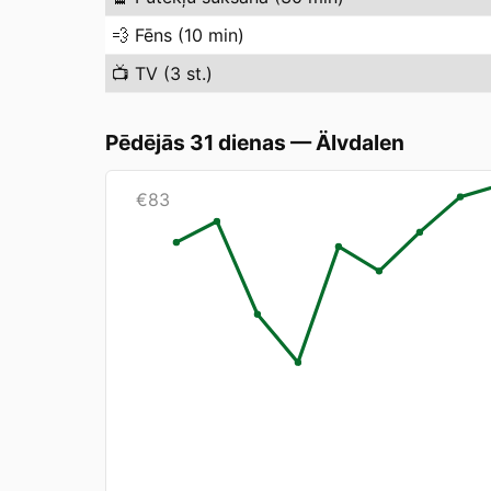
💨
Fēns (10 min)
📺
TV (3 st.)
Pēdējās 31 dienas
—
Älvdalen
€
83