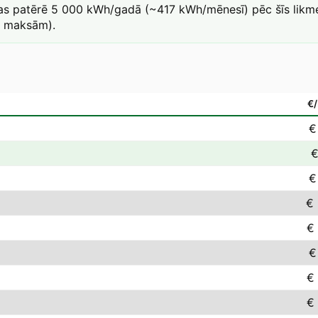
kas patērē 5 000 kWh/gadā (~417 kWh/mēnesī) pēc šīs likme
a maksām).
€
€
€
€
€ 
€
€
€
€