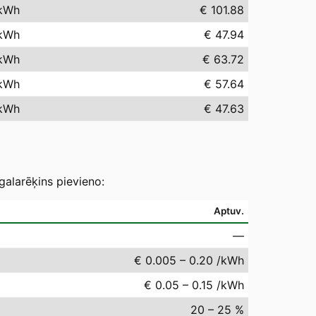
kWh
€ 101.88
kWh
€ 47.94
kWh
€ 63.72
kWh
€ 57.64
kWh
€ 47.63
galarēķins pievieno:
Aptuv.
—
€ 0.005 – 0.20 /kWh
€ 0.05 – 0.15 /kWh
20 – 25 %