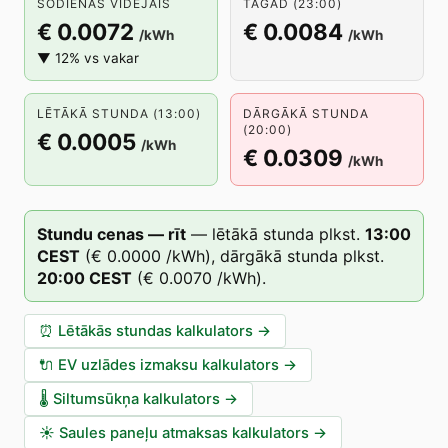
ŠODIENAS VIDĒJAIS
TAGAD (23:00)
€ 0.0072
€ 0.0084
/kWh
/kWh
▼ 12% vs vakar
LĒTĀKĀ STUNDA (13:00)
DĀRGĀKĀ STUNDA
(20:00)
€ 0.0005
/kWh
€ 0.0309
/kWh
Stundu cenas — rīt
—
lētākā stunda plkst.
13
:00
CEST
(
€ 0.0000
/kWh),
dārgākā stunda plkst.
20
:00
CEST
(
€ 0.0070
/kWh).
⏰
Lētākās stundas kalkulators
→
🔌
EV uzlādes izmaksu kalkulators
→
🌡️
Siltumsūkņa kalkulators
→
☀️
Saules paneļu atmaksas kalkulators
→