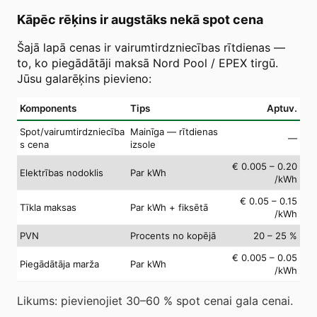
Kāpēc rēķins ir augstāks nekā spot cena
Šajā lapā cenas ir vairumtirdzniecības rītdienas —
to, ko piegādātāji maksā Nord Pool / EPEX tirgū.
Jūsu galarēķins pievieno:
Komponents
Tips
Aptuv.
Spot/vairumtirdzniecība
Mainīga — rītdienas
—
s cena
izsole
€ 0.005 – 0.20
Elektrības nodoklis
Par kWh
/kWh
€ 0.05 – 0.15
Tīkla maksas
Par kWh + fiksētā
/kWh
PVN
Procents no kopējā
20 – 25 %
€ 0.005 – 0.05
Piegādātāja marža
Par kWh
/kWh
Likums: pievienojiet 30–60 % spot cenai gala cenai.