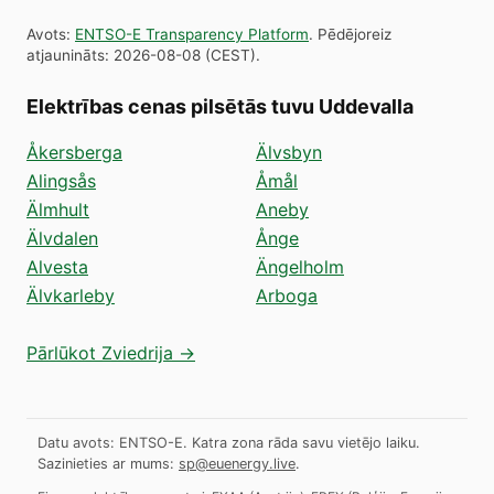
Avots
:
ENTSO-E Transparency Platform
.
Pēdējoreiz
atjaunināts
:
2026-08-08
(
CEST
).
Elektrības cenas pilsētās tuvu Uddevalla
Åkersberga
Älvsbyn
Alingsås
Åmål
Älmhult
Aneby
Älvdalen
Ånge
Alvesta
Ängelholm
Älvkarleby
Arboga
Pārlūkot Zviedrija →
Datu avots: ENTSO-E. Katra zona rāda savu vietējo laiku.
Sazinieties ar mums:
sp@euenergy.live
.