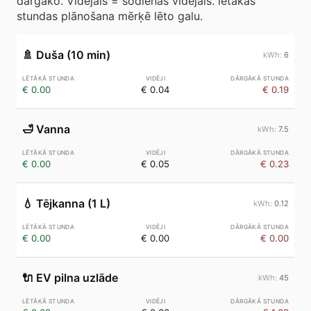
dārgāko. Vidējais = šodienas vidējais. lētākās
stundas plānošana mērķē lēto galu.
🚿
Duša (10 min)
6
€ 0.00
€ 0.04
€ 0.19
🛁
Vanna
7.5
€ 0.00
€ 0.05
€ 0.23
💧
Tējkanna (1 L)
0.12
€ 0.00
€ 0.00
€ 0.00
🔌
EV pilna uzlāde
45