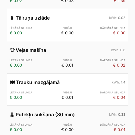
€ 0.02
€ 0.33
€ 1.39
📱
Tālruņa uzlāde
0.02
€ 0.00
€ 0.00
€ 0.00
👕
Veļas mašīna
0.8
€ 0.00
€ 0.01
€ 0.02
🍽️
Trauku mazgājamā
1.4
€ 0.00
€ 0.01
€ 0.04
🧹
Putekļu sūkšana (30 min)
0.33
€ 0.00
€ 0.00
€ 0.01