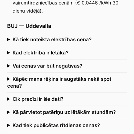
vairumtirdzniecības cenām (€ 0.0446 /kWh 30
dienu vidējā).
BUJ
—
Uddevalla
Kā tiek noteikta elektrības cena?
Kad elektrība ir lētākā?
Vai cenas var būt negatīvas?
Kāpēc mans rēķins ir augstāks nekā spot
cena?
Cik precīzi ir šie dati?
Kā pārvietot patēriņu uz lētākām stundām?
Kad tiek publicētas rītdienas cenas?