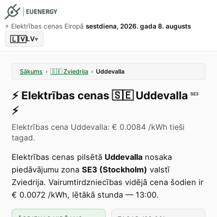
⚡️ Elektrības cenas Eiropā
sestdiena, 2026. gada 8. augusts
🇱🇻
LV
▾
Sākums
›
🇸🇪
Zviedrija
›
Uddevalla
⚡️
Elektrības cenas
🇸🇪
Uddevalla
SE3
⚡️
Elektrības cena Uddevalla: € 0.0084 /kWh tieši
tagad.
Elektrības cenas pilsētā
Uddevalla
nosaka
piedāvājumu zona
SE3 (Stockholm)
valstī
Zviedrija. Vairumtirdzniecības vidējā cena šodien ir
€ 0.0072 /kWh, lētākā stunda — 13:00.