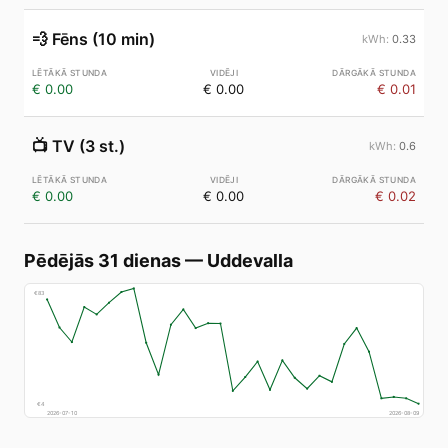
💨
Fēns (10 min)
0.33
€ 0.00
€ 0.00
€ 0.01
📺
TV (3 st.)
0.6
€ 0.00
€ 0.00
€ 0.02
Pēdējās 31 dienas
—
Uddevalla
€
83
€
4
2026-07-10
2026-08-09