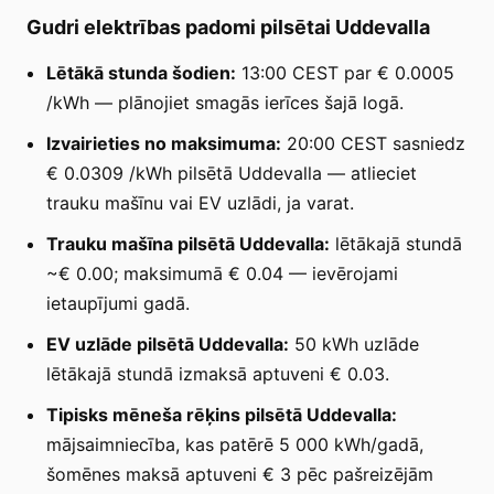
Gudri elektrības padomi pilsētai Uddevalla
Lētākā stunda šodien:
13:00 CEST par € 0.0005
/kWh — plānojiet smagās ierīces šajā logā.
Izvairieties no maksimuma:
20:00 CEST sasniedz
€ 0.0309 /kWh pilsētā Uddevalla — atlieciet
trauku mašīnu vai EV uzlādi, ja varat.
Trauku mašīna pilsētā Uddevalla:
lētākajā stundā
~€ 0.00; maksimumā € 0.04 — ievērojami
ietaupījumi gadā.
EV uzlāde pilsētā Uddevalla:
50 kWh uzlāde
lētākajā stundā izmaksā aptuveni € 0.03.
Tipisks mēneša rēķins pilsētā Uddevalla:
mājsaimniecība, kas patērē 5 000 kWh/gadā,
šomēnes maksā aptuveni € 3 pēc pašreizējām