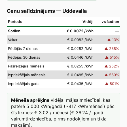
Cenu salīdzinājums
—
Uddevalla
Periods
Vidēji
vs šodien
Šodien
€ 0.0072
/kWh
—
Vakar
€ 0.0082
/kWh
▲
13
%
Pēdējās 7 dienas
€ 0.0282
/kWh
▲
288
%
Pēdējās 30 dienas
€ 0.0446
/kWh
▲
515
%
Pašreizējais mēnesis
€ 0.0255
/kWh
▲
252
%
Iepriekšējais mēnesis
€ 0.0485
/kWh
▲
569
%
Iepriekšējais gads
€ 0.0435
/kWh
▲
501
%
Mēneša aprēķins
vidējai mājsaimniecībai, kas
patērē 5 000 kWh/gadā (~417 kWh/mēnesī) pēc
šīs likmes: € 3.02 / mēnesī (€ 36.24 / gadā
vairumtirdzniecība, pirms nodokļiem un tīkla
maksām).