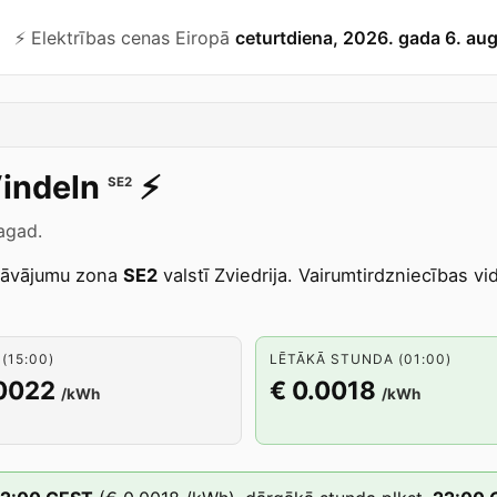
⚡️ Elektrības cenas Eiropā
ceturtdiena, 2026. gada 6. au
indeln
⚡️
SE2
agad.
dāvājumu zona
SE2
valstī Zviedrija. Vairumtirdzniecības v
(15:00)
LĒTĀKĀ STUNDA (01:00)
.0022
€ 0.0018
/kWh
/kWh