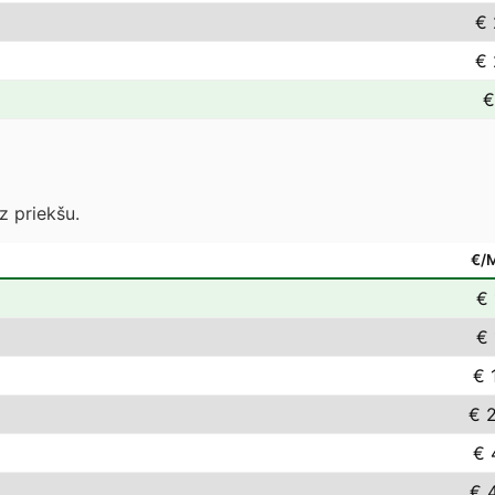
€ 
€ 
€
z priekšu.
€/
€ 
€ 
€ 
€ 
€ 
€ 