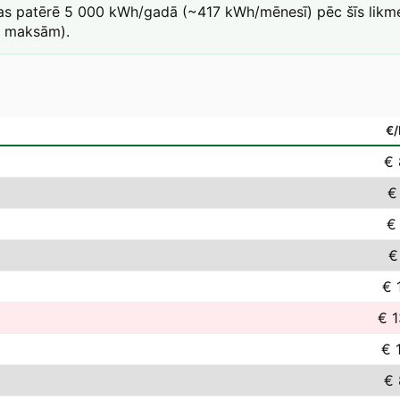
kas patērē 5 000 kWh/gadā (~417 kWh/mēnesī) pēc šīs likme
a maksām).
€
€ 
€
€
€
€ 
€ 1
€ 
€ 