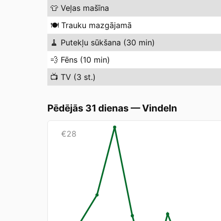
👕
Veļas mašīna
🍽️
Trauku mazgājamā
🧹
Putekļu sūkšana (30 min)
💨
Fēns (10 min)
📺
TV (3 st.)
Pēdējās 31 dienas
—
Vindeln
€
28