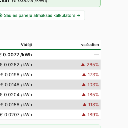
CEST
(
€ 0.0078
/kWh).
☀️
Saules paneļu atmaksas kalkulators
→
Vidēji
vs šodien
€ 0.0072
/kWh
—
€ 0.0262
/kWh
▲
265
%
€ 0.0196
/kWh
▲
173
%
€ 0.0146
/kWh
▲
103
%
€ 0.0204
/kWh
▲
185
%
€ 0.0156
/kWh
▲
118
%
€ 0.0207
/kWh
▲
189
%