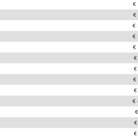
€ 
€ 
€ 
€ 
€ 
€
€
€ 
€
€ 
€
€
€