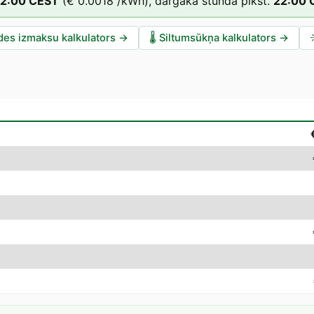
2
:00
CEST
(
€ 0.0018
/kWh),
dārgākā stunda plkst.
22
:00
des izmaksu kalkulators
→
🌡️
Siltumsūkņa kalkulators
→