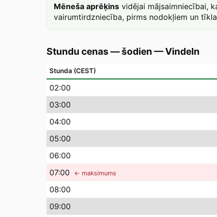
Mēneša aprēķins
vidējai mājsaimniecībai, 
vairumtirdzniecība, pirms nodokļiem un tīkl
Stundu cenas — šodien
—
Vindeln
Stunda (CEST)
02
:00
03
:00
04
:00
05
:00
06
:00
07
:00
← maksimums
08
:00
09
:00