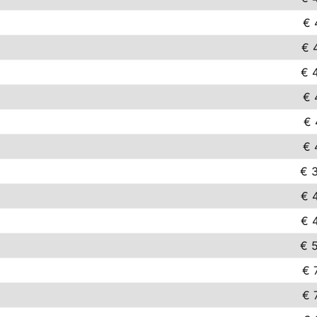
€ 
€ 
€ 
€ 
€ 
€ 
€ 
€ 
€ 
€ 
€ 
€ 