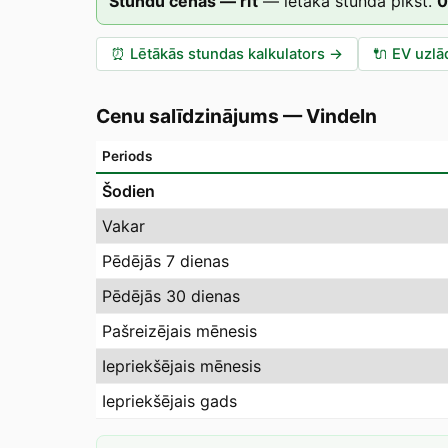
Stundu cenas — rīt
—
lētākā stunda plkst.
0
⏰
Lētākās stundas kalkulators
→
🔌
EV uzlā
Cenu salīdzinājums
—
Vindeln
Periods
Šodien
Vakar
Pēdējās 7 dienas
Pēdējās 30 dienas
Pašreizējais mēnesis
Iepriekšējais mēnesis
Iepriekšējais gads