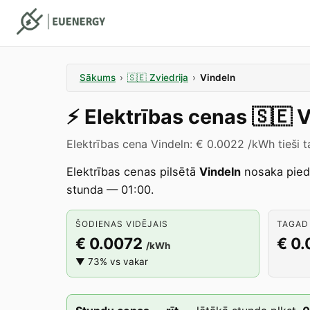
Sākums
›
🇸🇪
Zviedrija
›
Vindeln
⚡️
Elektrības cenas
🇸🇪
V
Elektrības cena Vindeln: € 0.0022 /kWh tieši t
Elektrības cenas pilsētā
Vindeln
nosaka pie
stunda — 01:00.
ŠODIENAS VIDĒJAIS
TAGAD 
€ 0.0072
€ 0
/kWh
▼ 73% vs vakar