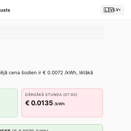
gusts
🇱🇻
LV
▾
idējā cena šodien ir € 0.0072 /kWh, lētākā
DĀRGĀKĀ STUNDA (07:00)
€ 0.0135
/kWh