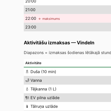
20
:00
21
:00
22
:00
← maksimums
23
:00
Aktivitāšu izmaksas
—
Vindeln
Diapazons = izmaksas šodienas lētākajā stundā
Aktivitāte
🚿
Duša (10 min)
🛁
Vanna
💧
Tējkanna (1 L)
🔌
EV pilna uzlāde
📱
Tālruņa uzlāde