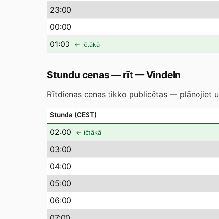
23
:00
00
:00
01
:00
← lētākā
Stundu cenas — rīt
—
Vindeln
Rītdienas cenas tikko publicētas — plānojiet u
Stunda (CEST)
02
:00
← lētākā
03
:00
04
:00
05
:00
06
:00
07
:00