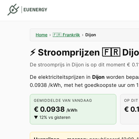
Home
›
🇫🇷
Frankrijk
›
Dijon
⚡️
Stroomprijzen
🇫🇷
Dij
De stroomprijs in Dijon is op dit moment € 0.
De elektriciteitsprijzen in
Dijon
worden bepaa
0.0938 /kWh, met het goedkoopste uur om 1
GEMIDDELDE VAN VANDAAG
OP DIT
€ 0.0938
€ 0.
/kWh
▼ 12% vs gisteren