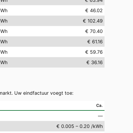
kWh
€ 63.94
kWh
€ 46.02
kWh
€ 102.49
kWh
€ 70.40
kWh
€ 61.16
kWh
€ 59.76
kWh
€ 36.16
markt. Uw eindfactuur voegt toe:
Ca.
—
€ 0.005 – 0.20 /kWh