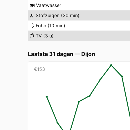
🍽️
Vaatwasser
🧹
Stofzuigen (30 min)
💨
Föhn (10 min)
📺
TV (3 u)
Laatste 31 dagen
—
Dijon
€
153