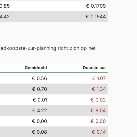
0.85
€ 0.1709
4.42
€ 0.1544
edkoopste-uur-planning richt zich op het
Gemiddeld
Duurste uur
€ 0.56
€ 1.07
€ 0.70
€ 1.34
€ 0.01
€ 0.02
€ 4.22
€ 8.04
€ 0.00
€ 0.00
€ 0.08
€ 0.14