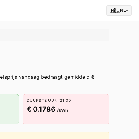
🇳🇱
NL
▾
elsprijs vandaag bedraagt gemiddeld €
DUURSTE UUR (21:00)
€ 0.1786
/kWh