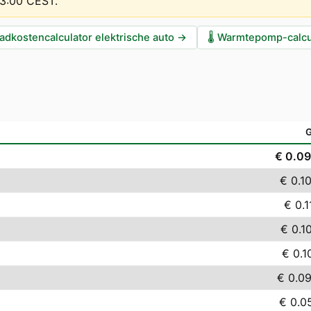
13:00 CEST
.
adkostencalculator elektrische auto
→
🌡️
Warmtepomp-calcu
€ 0.0
€ 0.1
€ 0.1
€ 0.1
€ 0.1
€ 0.0
€ 0.0