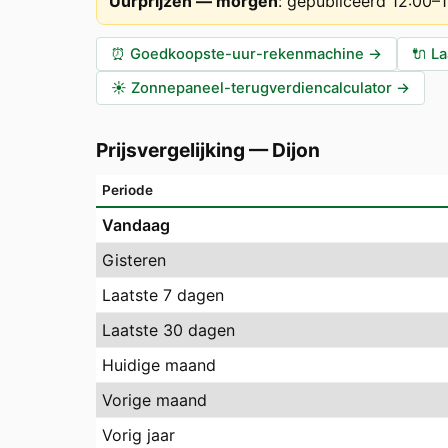
Uurprijzen — morgen
:
gepubliceerd 12:00–
⏰
Goedkoopste-uur-rekenmachine
→
🔌
La
☀️
Zonnepaneel-terugverdiencalculator
→
Prijsvergelijking
—
Dijon
Periode
Vandaag
Gisteren
Laatste 7 dagen
Laatste 30 dagen
Huidige maand
Vorige maand
Vorig jaar