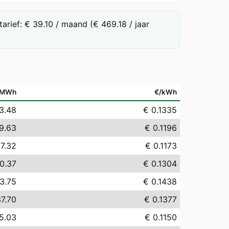
rief: € 39.10 / maand (€ 469.18 / jaar
/MWh
€/kWh
3.48
€ 0.1335
9.63
€ 0.1196
17.32
€ 0.1173
0.37
€ 0.1304
3.75
€ 0.1438
37.70
€ 0.1377
5.03
€ 0.1150