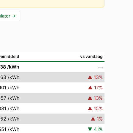
lator
→
Gemiddeld
vs vandaag
938
/kWh
—
063
/kWh
▲
13
%
101
/kWh
▲
17
%
057
/kWh
▲
13
%
081
/kWh
▲
15
%
952
/kWh
▲
1
%
551
/kWh
▼
41
%