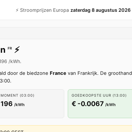
⚡️ Stroomprijzen Europa
zaterdag 8 augustus 2026
on
⚡️
FR
1196 /kWh.
ld door de biedzone
France
van Frankrijk. De groothand
3:00.
 MOMENT (03:00)
GOEDKOOPSTE UUR (13:00)
1196
€ -0.0067
/kWh
/kWh