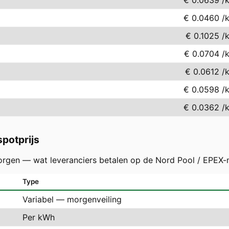
€ 0.0639
/
€ 0.0460
/
€ 0.1025
/
€ 0.0704
/
€ 0.0612
/
€ 0.0598
/
€ 0.0362
/
potprijs
orgen — wat leveranciers betalen op de Nord Pool / EPEX-
Type
Variabel — morgenveiling
Per kWh