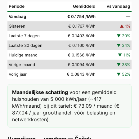
Periode
Gemiddeld
vs vandaag
Vandaag
€ 0.1754
/kWh
—
Gisteren
€ 0.1767
/kWh
▲
1
%
Laatste 7 dagen
€ 0.1403
/kWh
▼
20
%
Laatste 30 dagen
€ 0.1160
/kWh
▼
34
%
Huidige maand
€ 0.1566
/kWh
▼
11
%
Vorige maand
€ 0.1094
/kWh
▼
38
%
Vorig jaar
€ 0.0843
/kWh
▼
52
%
Maandelijkse schatting
voor een gemiddeld
huishouden van 5 000 kWh/jaar (~417
kWh/maand) bij dit tarief: € 73.09 / maand (€
877.04 / jaar groothandel, vóór belasting en
netwerkkosten).
Uurprijzen — vandaag
—
Čačak