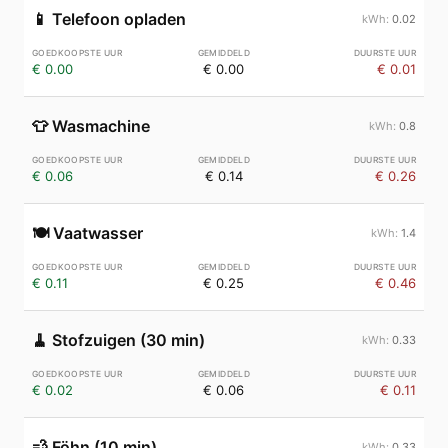
📱
Telefoon opladen
0.02
€ 0.00
€ 0.00
€ 0.01
👕
Wasmachine
0.8
€ 0.06
€ 0.14
€ 0.26
🍽️
Vaatwasser
1.4
€ 0.11
€ 0.25
€ 0.46
🧹
Stofzuigen (30 min)
0.33
€ 0.02
€ 0.06
€ 0.11
💨
Föhn (10 min)
0.33