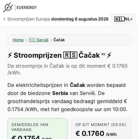
🇳🇱
⚡️ Stroomprijzen Europa
donderdag 6 augustus 2026
NL
▾
Home
›
🇷🇸
Servië
›
Čačak
⚡️
Stroomprijzen
🇷🇸
Čačak
⚡️
RS
De stroomprijs in Čačak is op dit moment € 0.1760
/kWh.
De elektriciteitsprijzen in
Čačak
worden bepaald
door de biedzone
Serbia
van Servië. De
groothandelsprijs vandaag bedraagt gemiddeld €
0.1754 /kWh, met het goedkoopste uur om 10:00.
GEMIDDELDE VAN
OP DIT MOMENT (05:00)
VANDAAG
€ 0.1760
/kWh
€ 0.1754