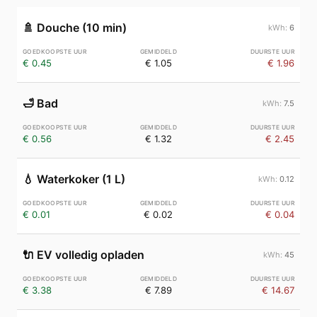
🚿
Douche (10 min)
6
€ 0.45
€ 1.05
€ 1.96
🛁
Bad
7.5
€ 0.56
€ 1.32
€ 2.45
💧
Waterkoker (1 L)
0.12
€ 0.01
€ 0.02
€ 0.04
🔌
EV volledig opladen
45
€ 3.38
€ 7.89
€ 14.67