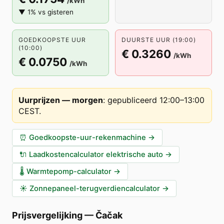
/kWh
▼ 1% vs gisteren
GOEDKOOPSTE UUR
DUURSTE UUR (19:00)
(10:00)
€ 0.3260
/kWh
€ 0.0750
/kWh
Uurprijzen — morgen
:
gepubliceerd 12:00–13:00
CEST
.
⏰
Goedkoopste-uur-rekenmachine
→
🔌
Laadkostencalculator elektrische auto
→
🌡️
Warmtepomp-calculator
→
☀️
Zonnepaneel-terugverdiencalculator
→
Prijsvergelijking
—
Čačak