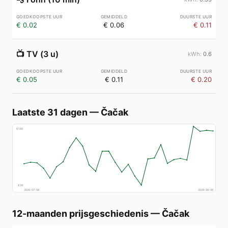
€ 0.02
€ 0.06
€ 0.11
📺
TV (3 u)
0.6
€ 0.05
€ 0.11
€ 0.20
Laatste 31 dagen
—
Čačak
€
185
€
58
2026-07-08
2026-08-06
12-maanden prijsgeschiedenis
—
Čačak