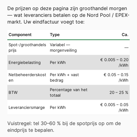
De prijzen op deze pagina zijn groothandel morgen
— wat leveranciers betalen op de Nord Pool / EPEX-
markt. Uw eindfactuur voegt toe:
Component
Type
Ca.
Spot-/groothandels
Variabel —
—
prijs
morgenveiling
€ 0.005 – 0.20
Energiebelasting
Per kWh
/kWh
Netbeheerderskost
Per kWh + vast
€ 0.05 – 0.15
en
bedrag
/kWh
Percentage van het
BTW
20 – 25 %
totaal
€ 0.005 – 0.05
Leveranciersmarge
Per kWh
/kWh
Vuistregel: tel 30–60 % bij de spotprijs op om de
eindprijs te bepalen.