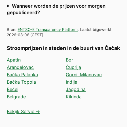
Wanneer worden de prijzen voor morgen
gepubliceerd?
Bron
:
ENTSO-E Transparency Platform
.
Laatst bijgewerkt
:
2026-08-06
(
CEST
).
Stroomprijzen in steden in de buurt van Čačak
Apatin
Bor
Aranđelovac
Ćuprija
Bačka Palanka
Gornji Milanovac
Bačka Topola
Inđija
Bečej
Jagodina
Belgrade
Kikinda
Bekijk Servië →