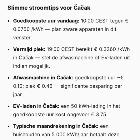
Slimme stroomtips voor Čačak
Goedkoopste uur vandaag:
10:00 CEST tegen €
0.0750 /kWh — plan zware apparaten in dit
venster.
Vermijd piek:
19:00 CEST bereikt € 0.3260 /kWh
in Čačak — stel de afwasmachine of EV-laden uit
indien mogelijk.
Afwasmachine in Čačak:
goedkoopste uur ~€
0.10; piek € 0.46 — significante besparing per
jaar.
EV-laden in Čačak:
een 50 kWh-lading in het
goedkoopste uur kost ongeveer € 3.75.
Typische maandrekening in Čačak:
een
huishouden van 5 000 kWh/jaar betaalt deze