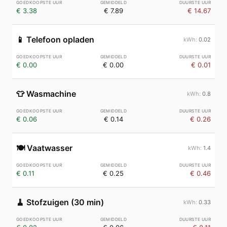
€ 3.38
€ 7.89
€ 14.67
📱
Telefoon opladen
0.02
€ 0.00
€ 0.00
€ 0.01
👕
Wasmachine
0.8
€ 0.06
€ 0.14
€ 0.26
🍽️
Vaatwasser
1.4
€ 0.11
€ 0.25
€ 0.46
🧹
Stofzuigen (30 min)
0.33