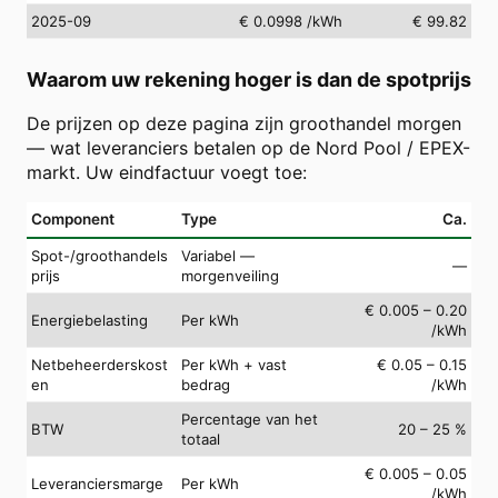
2025-09
€ 0.0998
/kWh
€ 99.82
Waarom uw rekening hoger is dan de spotprijs
De prijzen op deze pagina zijn groothandel morgen
— wat leveranciers betalen op de Nord Pool / EPEX-
markt. Uw eindfactuur voegt toe:
Component
Type
Ca.
Spot-/groothandels
Variabel —
—
prijs
morgenveiling
€ 0.005 – 0.20
Energiebelasting
Per kWh
/kWh
Netbeheerderskost
Per kWh + vast
€ 0.05 – 0.15
en
bedrag
/kWh
Percentage van het
BTW
20 – 25 %
totaal
€ 0.005 – 0.05
Leveranciersmarge
Per kWh
/kWh