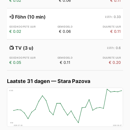
€ 0.02
€ 0.06
€ 0.11
💨
Föhn (10 min)
0.33
€ 0.02
€ 0.06
€ 0.11
📺
TV (3 u)
0.6
€ 0.05
€ 0.11
€ 0.20
Laatste 31 dagen
—
Stara Pazova
€
185
€
58
2026-07-08
2026-08-07