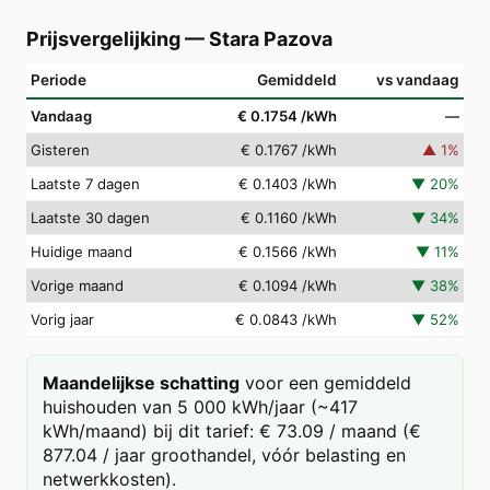
Prijsvergelijking
—
Stara Pazova
Periode
Gemiddeld
vs vandaag
Vandaag
€ 0.1754
/kWh
—
Gisteren
€ 0.1767
/kWh
▲
1
%
Laatste 7 dagen
€ 0.1403
/kWh
▼
20
%
Laatste 30 dagen
€ 0.1160
/kWh
▼
34
%
Huidige maand
€ 0.1566
/kWh
▼
11
%
Vorige maand
€ 0.1094
/kWh
▼
38
%
Vorig jaar
€ 0.0843
/kWh
▼
52
%
Maandelijkse schatting
voor een gemiddeld
huishouden van 5 000 kWh/jaar (~417
kWh/maand) bij dit tarief: € 73.09 / maand (€
877.04 / jaar groothandel, vóór belasting en
netwerkkosten).