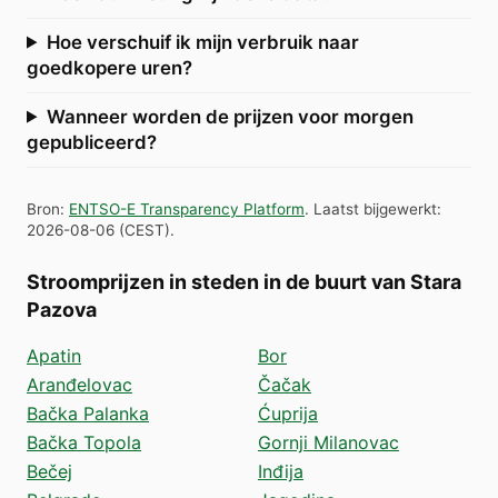
Hoe verschuif ik mijn verbruik naar
goedkopere uren?
Wanneer worden de prijzen voor morgen
gepubliceerd?
Bron
:
ENTSO-E Transparency Platform
.
Laatst bijgewerkt
:
2026-08-06
(
CEST
).
Stroomprijzen in steden in de buurt van Stara
Pazova
Apatin
Bor
Aranđelovac
Čačak
Bačka Palanka
Ćuprija
Bačka Topola
Gornji Milanovac
Bečej
Inđija