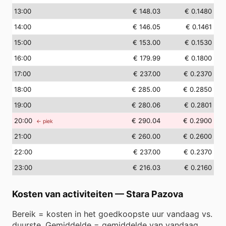
13
:00
€ 148.03
€ 0.1480
14
:00
€ 146.05
€ 0.1461
15
:00
€ 153.00
€ 0.1530
16
:00
€ 179.99
€ 0.1800
17
:00
€ 237.00
€ 0.2370
18
:00
€ 285.00
€ 0.2850
19
:00
€ 280.06
€ 0.2801
20
:00
€ 290.04
€ 0.2900
← piek
21
:00
€ 260.00
€ 0.2600
22
:00
€ 237.00
€ 0.2370
23
:00
€ 216.03
€ 0.2160
Kosten van activiteiten
—
Stara Pazova
Bereik = kosten in het goedkoopste uur vandaag vs.
duurste. Gemiddelde = gemiddelde van vandaag.