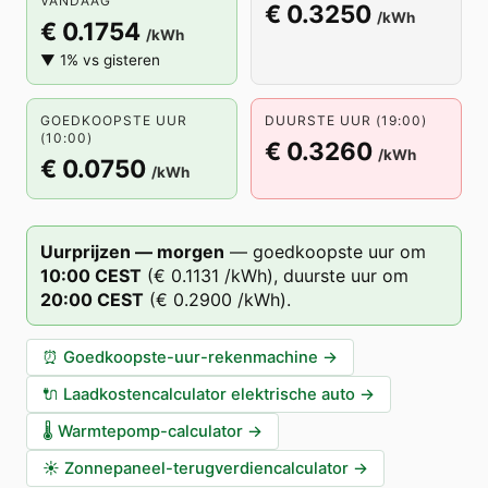
VANDAAG
€ 0.3250
/kWh
€ 0.1754
/kWh
▼ 1% vs gisteren
GOEDKOOPSTE UUR
DUURSTE UUR (19:00)
(10:00)
€ 0.3260
/kWh
€ 0.0750
/kWh
Uurprijzen — morgen
—
goedkoopste uur om
10
:00
CEST
(
€ 0.1131
/kWh),
duurste uur om
20
:00
CEST
(
€ 0.2900
/kWh).
⏰
Goedkoopste-uur-rekenmachine
→
🔌
Laadkostencalculator elektrische auto
→
🌡️
Warmtepomp-calculator
→
☀️
Zonnepaneel-terugverdiencalculator
→