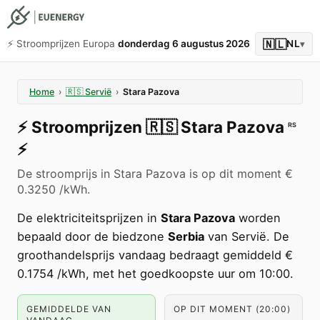
🇳🇱
⚡️ Stroomprijzen Europa
donderdag 6 augustus 2026
NL
▾
Home
›
🇷🇸
Servië
›
Stara Pazova
⚡️
Stroomprijzen
🇷🇸
Stara Pazova
RS
⚡️
De stroomprijs in Stara Pazova is op dit moment €
0.3250 /kWh.
De elektriciteitsprijzen in
Stara Pazova
worden
bepaald door de biedzone
Serbia
van Servië. De
groothandelsprijs vandaag bedraagt gemiddeld €
0.1754 /kWh, met het goedkoopste uur om 10:00.
GEMIDDELDE VAN
OP DIT MOMENT (20:00)