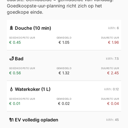
Goedkoopste-uur-planning richt zich op het
goedkope einde.
🚿
Douche (10 min)
6
€ 0.45
€ 1.05
€ 1.96
🛁
Bad
7.5
€ 0.56
€ 1.32
€ 2.45
💧
Waterkoker (1 L)
0.12
€ 0.01
€ 0.02
€ 0.04
🔌
EV volledig opladen
45