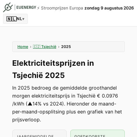
⚡️ Stroomprijzen Europa
zondag 9 augustus 2026
🇳🇱
NL
▾
Home
›
🇨🇿
Tsjechië
›
2025
Elektriciteitsprijzen in
Tsjechië 2025
In 2025 bedroeg de gemiddelde groothandel
morgen elektriciteitsprijs in Tsjechië € 0.0976
/kWh (▲14% vs 2024). Hieronder de maand-
per-maand-opsplitsing plus een grafiek van het
prijsverloop.
JAARGEMIDDELDE
GOEDKOOPSTE