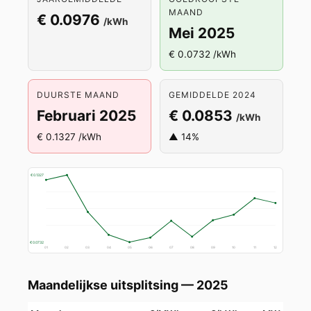
MAAND
€ 0.0976
/kWh
Mei 2025
€ 0.0732 /kWh
DUURSTE MAAND
GEMIDDELDE 2024
Februari 2025
€ 0.0853
/kWh
€ 0.1327 /kWh
▲ 14%
€ 0.1327
€ 0.0732
01
02
03
04
05
06
07
08
09
10
11
12
Maandelijkse uitsplitsing — 2025