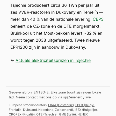
Tsjechië produceert circa 36 TWh per jaar uit
zes VVER-reactoren in Dukovany en Temelín —
meer dan 40 % van de nationale levering.
ČEPS
beheert de CZ-zone en de OTE morgenmarkt.
Bruinkool uit het Most-bekken levert ~32 % en
wordt tegen 2038 uitgefaseerd. Twee nieuwe
EPR1200 zijn in aanbouw in Dukovany.
←
Actuele elektriciteitsprijzen in Tsjechië
Gegevensbron: ENTSO-E. Elke zone toont zijn eigen lokale
tijd.
Neem contact met ons op via
sp@euenergy.live
.
Europese stroomoperators:
EXAA
(
Oostenrijk
)
,
EPEX
(
België,
Frankrijk, Duitsland, Nederland, Zwitserland
)
,
IBEX
(
Bulgarije
)
,
CROPEX
(
Kroatië
)
,
OTE
(
Tsjechië
)
,
GME
(
Italië
)
,
HENEX