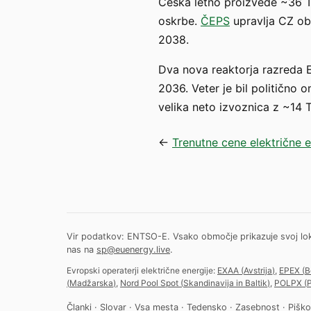
Češka letno proizvede ~36 T
oskrbe.
ČEPS
upravlja CZ ob
2038.
Dva nova reaktorja razreda 
2036. Veter je bil politično
velika neto izvoznica z ~14
←
Trenutne cene električne 
Vir podatkov: ENTSO-E. Vsako območje prikazuje svoj lokalni
nas na
sp@euenergy.live
.
Evropski operaterji električne energije:
EXAA
(
Avstrija
)
,
EPEX
(
B
(
Madžarska
)
,
Nord Pool Spot
(
Skandinavija in Baltik
)
,
POLPX
(
P
Članki
·
Slovar
·
Vsa mesta
·
Tedensko
·
Zasebnost
·
Piško