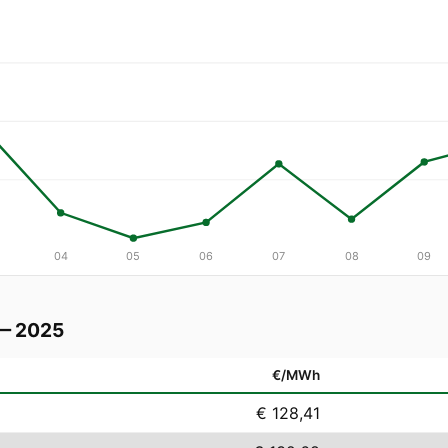
04
05
06
07
08
09
 — 2025
€/MWh
€ 128,41