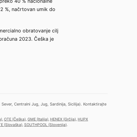
 preko 40 % nacionalne
32 %, načrtovan umik do
ercialno obratovanje cilj
obračuna 2023. Češka je
ver, Centralni Jug, Jug, Sardinija, Sicilija).
Kontaktirajte
a
)
,
OTE
(
Češka
)
,
GME
(
Italija
)
,
HENEX
(
Grčija
)
,
HUPX
TE
(
Slovaška
)
,
SOUTHPOOL
(
Slovenija
)
.