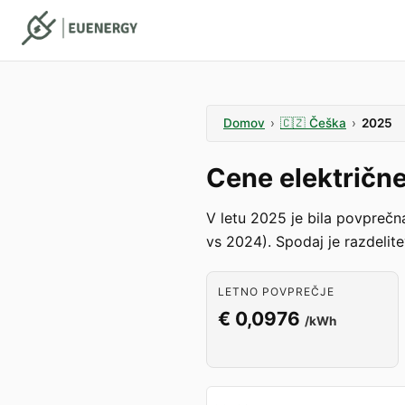
Domov
›
🇨🇿
Češka
›
2025
Cene električn
V letu 2025 je bila povpreč
vs 2024). Spodaj je razdelit
LETNO POVPREČJE
€ 0,0976
/kWh