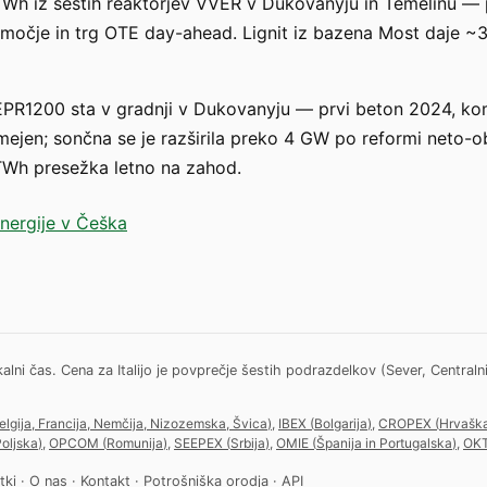
Wh iz šestih reaktorjev VVER v Dukovanyju in Temelínu —
močje in trg OTE day-ahead. Lignit iz bazena Most daje ~
EPR1200 sta v gradnji v Dukovanyju — prvi beton 2024, kom
 omejen; sončna se je razširila preko 4 GW po reformi neto-
 TWh presežka letno na zahod.
energije v Češka
 čas. Cena za Italijo je povprečje šestih podrazdelkov (Sever, Centralni Se
elgija, Francija, Nemčija, Nizozemska, Švica
)
,
IBEX
(
Bolgarija
)
,
CROPEX
(
Hrvašk
oljska
)
,
OPCOM
(
Romunija
)
,
SEEPEX
(
Srbija
)
,
OMIE
(
Španija in Portugalska
)
,
OK
tki
·
O nas
·
Kontakt
·
Potrošniška orodja
·
API