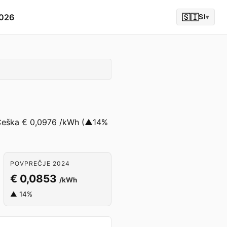
2026
🇸🇮
SI
▾
 v Češka € 0,0976 /kWh (▲14%
POVPREČJE 2024
€ 0,0853
/kWh
▲ 14%