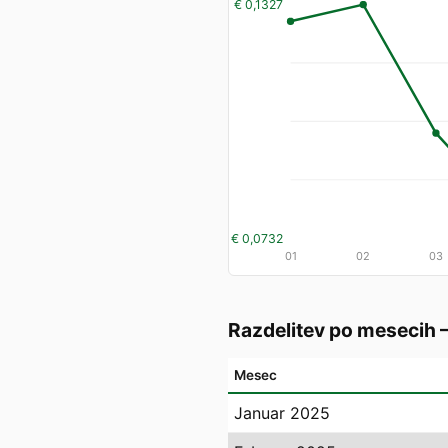
€ 0,1327
€ 0,0732
01
02
03
Razdelitev po mesecih
Mesec
Januar 2025