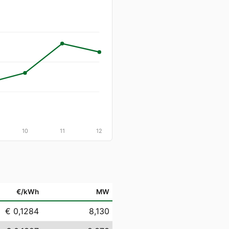
10
11
12
€/kWh
MW
€ 0,1284
8,130