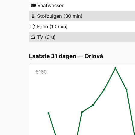
🍽️
Vaatwasser
🧹
Stofzuigen (30 min)
💨
Föhn (10 min)
📺
TV (3 u)
Laatste 31 dagen
—
Orlová
€
160