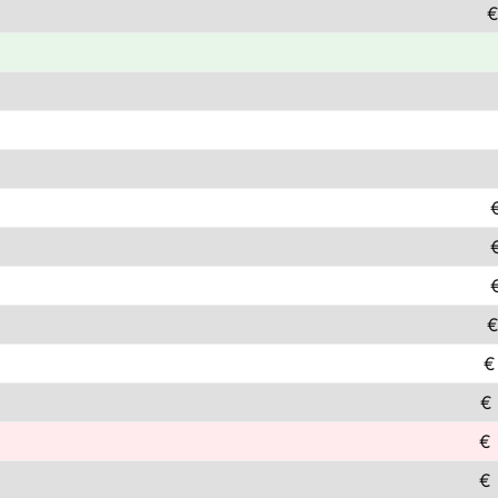
€
€
€
€
€ 
€ 