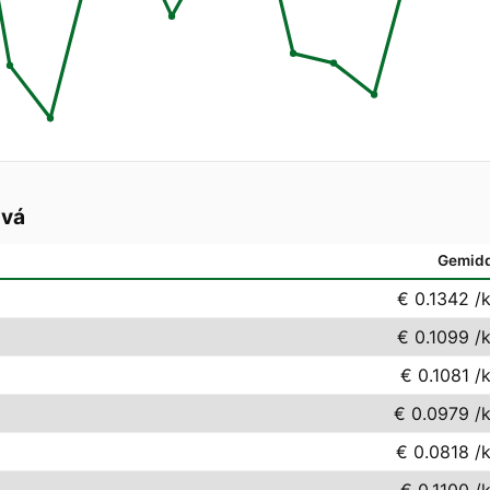
ová
Gemid
€ 0.1342
/
€ 0.1099
/
€ 0.1081
/
€ 0.0979
/
€ 0.0818
/