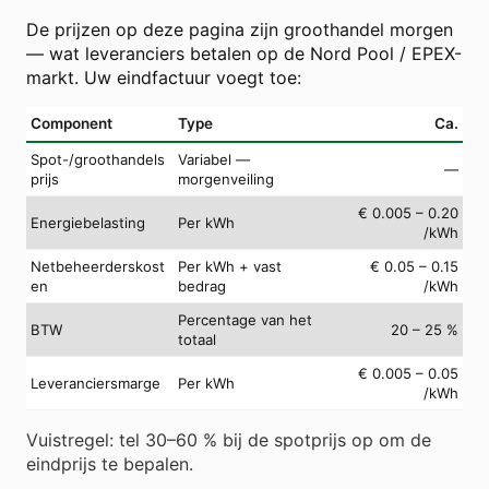
De prijzen op deze pagina zijn groothandel morgen
— wat leveranciers betalen op de Nord Pool / EPEX-
markt. Uw eindfactuur voegt toe:
Component
Type
Ca.
Spot-/groothandels
Variabel —
—
prijs
morgenveiling
€ 0.005 – 0.20
Energiebelasting
Per kWh
/kWh
Netbeheerderskost
Per kWh + vast
€ 0.05 – 0.15
en
bedrag
/kWh
Percentage van het
BTW
20 – 25 %
totaal
€ 0.005 – 0.05
Leveranciersmarge
Per kWh
/kWh
Vuistregel: tel 30–60 % bij de spotprijs op om de
eindprijs te bepalen.