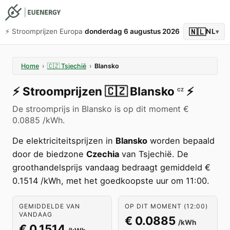
🇳🇱
⚡️ Stroomprijzen Europa
donderdag 6 augustus 2026
NL
▾
Home
›
🇨🇿
Tsjechië
›
Blansko
⚡️
Stroomprijzen
🇨🇿
Blansko
⚡️
CZ
De stroomprijs in Blansko is op dit moment €
0.0885 /kWh.
De elektriciteitsprijzen in
Blansko
worden bepaald
door de biedzone
Czechia
van Tsjechië. De
groothandelsprijs vandaag bedraagt gemiddeld €
0.1514 /kWh, met het goedkoopste uur om 11:00.
GEMIDDELDE VAN
OP DIT MOMENT (12:00)
VANDAAG
€ 0.0885
/kWh
€ 0.1514