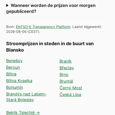
Wanneer worden de prijzen voor morgen
gepubliceerd?
Bron
:
ENTSO-E Transparency Platform
.
Laatst bijgewerkt
:
2026-08-06
(
CEST
).
Stroomprijzen in steden in de buurt van
Blansko
Benešov
Braník
Beroun
Břeclav
Bílina
Brno
Bílina Kyselka
Bruntál
Bohumín
Černý Most
Brandýs nad Labem-
Česká Lípa
Stará Boleslav
Bekijk Tsjechië →