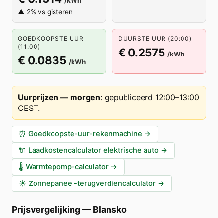
/kWh
▲ 2% vs gisteren
GOEDKOOPSTE UUR
DUURSTE UUR (20:00)
(11:00)
€ 0.2575
/kWh
€ 0.0835
/kWh
Uurprijzen — morgen
:
gepubliceerd 12:00–13:00
CEST
.
⏰
Goedkoopste-uur-rekenmachine
→
🔌
Laadkostencalculator elektrische auto
→
🌡️
Warmtepomp-calculator
→
☀️
Zonnepaneel-terugverdiencalculator
→
Prijsvergelijking
—
Blansko