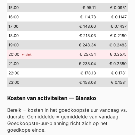
15
:00
€ 95.11
€ 0.0951
16
:00
€ 114.73
€ 0.1147
17
:00
€ 143.66
€ 0.1437
18
:00
€ 218.03
€ 0.2180
19
:00
€ 248.34
€ 0.2483
20
:00
€ 257.54
€ 0.2575
← piek
21
:00
€ 238.04
€ 0.2380
22
:00
€ 178.13
€ 0.1781
23
:00
€ 158.08
€ 0.1581
Kosten van activiteiten
—
Blansko
Bereik = kosten in het goedkoopste uur vandaag vs.
duurste. Gemiddelde = gemiddelde van vandaag.
Goedkoopste-uur-planning richt zich op het
goedkope einde.