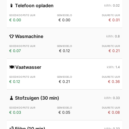
📱
Telefoon opladen
0.02
€ 0.00
€ 0.00
€ 0.01
👕
Wasmachine
0.8
€ 0.07
€ 0.12
€ 0.21
🍽️
Vaatwasser
1.4
€ 0.12
€ 0.21
€ 0.36
🧹
Stofzuigen (30 min)
0.33
€ 0.03
€ 0.05
€ 0.08
💨
Föhn (10 min)
0.33