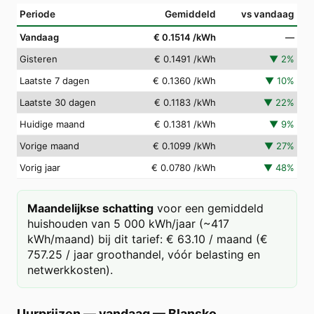
Periode
Gemiddeld
vs vandaag
Vandaag
€ 0.1514
/kWh
—
Gisteren
€ 0.1491
/kWh
▼
2
%
Laatste 7 dagen
€ 0.1360
/kWh
▼
10
%
Laatste 30 dagen
€ 0.1183
/kWh
▼
22
%
Huidige maand
€ 0.1381
/kWh
▼
9
%
Vorige maand
€ 0.1099
/kWh
▼
27
%
Vorig jaar
€ 0.0780
/kWh
▼
48
%
Maandelijkse schatting
voor een gemiddeld
huishouden van 5 000 kWh/jaar (~417
kWh/maand) bij dit tarief: € 63.10 / maand (€
757.25 / jaar groothandel, vóór belasting en
netwerkkosten).
Uurprijzen — vandaag
—
Blansko