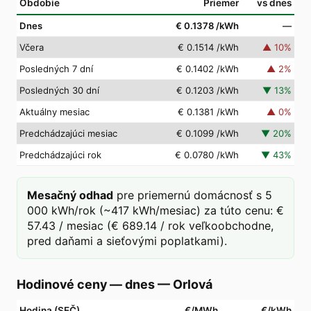
Obdobie
Priemer
vs dnes
Dnes
€ 0.1378
/kWh
—
Včera
€ 0.1514
/kWh
▲
10
%
Posledných 7 dní
€ 0.1402
/kWh
▲
2
%
Posledných 30 dní
€ 0.1203
/kWh
▼
13
%
Aktuálny mesiac
€ 0.1381
/kWh
▲
0
%
Predchádzajúci mesiac
€ 0.1099
/kWh
▼
20
%
Predchádzajúci rok
€ 0.0780
/kWh
▼
43
%
Mesačný odhad
pre priemernú domácnosť s 5
000 kWh/rok (~417 kWh/mesiac) za túto cenu: €
57.43 / mesiac (€ 689.14 / rok veľkoobchodne,
pred daňami a sieťovými poplatkami).
Hodinové ceny — dnes
—
Orlová
Hodina (SEČ)
€/MWh
€/kWh