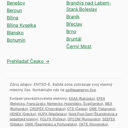
Benešov
Brandýs nad Labem-
Stará Boleslav
Beroun
Braník
Bílina
Břeclav
Bílina Kyselka
Brno
Blansko
Bruntál
Bohumín
Černý Most
Prehliadať Česko →
Zdroj údajov: ENTSO-E. Každá zóna zobrazuje svoj vlastný
miestny čas.
Kontaktujte nás na
sp@euenergy.live
.
Európski prevádzkovatelia elektriny:
EXAA
(
Rakúsko
)
,
EPEX
(
Belgicko, Francúzsko, Nemecko, Holandsko, Švajčiarsko
)
,
IBEX
(
Bulharsko
)
,
CROPEX
(
Chorvátsko
)
,
OTE
(
Česko
)
,
GME
(
Taliansko
)
,
HENEX
(
Grécko
)
,
HUPX
(
Maďarsko
)
,
Nord Pool Spot
(
Škandinávia a
pobaltské krajiny
)
,
POLPX
(
Poľsko
)
,
OPCOM
(
Rumunsko
)
,
SEEPEX
(
Srbsko
)
,
OMIE
(
Španielsko a Portugalsko
)
,
OKTE
(
Slovensko
)
,