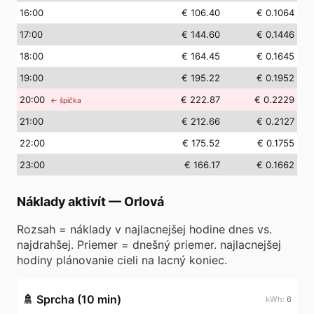
16
:00
€ 106.40
€ 0.1064
17
:00
€ 144.60
€ 0.1446
18
:00
€ 164.45
€ 0.1645
19
:00
€ 195.22
€ 0.1952
20
:00
€ 222.87
€ 0.2229
← špička
21
:00
€ 212.66
€ 0.2127
22
:00
€ 175.52
€ 0.1755
23
:00
€ 166.17
€ 0.1662
Náklady aktivít
—
Orlová
Rozsah = náklady v najlacnejšej hodine dnes vs.
najdrahšej. Priemer = dnešný priemer. najlacnejšej
hodiny plánovanie cieli na lacný koniec.
🚿
Sprcha (10 min)
6