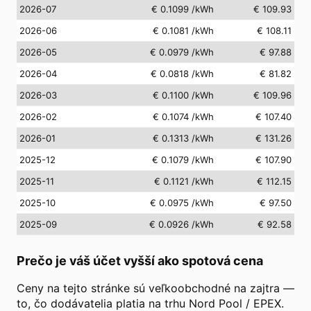
2026-07
€ 0.1099
/kWh
€ 109.93
2026-06
€ 0.1081
/kWh
€ 108.11
2026-05
€ 0.0979
/kWh
€ 97.88
2026-04
€ 0.0818
/kWh
€ 81.82
2026-03
€ 0.1100
/kWh
€ 109.96
2026-02
€ 0.1074
/kWh
€ 107.40
2026-01
€ 0.1313
/kWh
€ 131.26
2025-12
€ 0.1079
/kWh
€ 107.90
2025-11
€ 0.1121
/kWh
€ 112.15
2025-10
€ 0.0975
/kWh
€ 97.50
2025-09
€ 0.0926
/kWh
€ 92.58
Prečo je váš účet vyšší ako spotová cena
Ceny na tejto stránke sú veľkoobchodné na zajtra —
to, čo dodávatelia platia na trhu Nord Pool / EPEX.