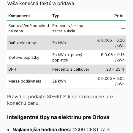
Vaša konečná faktúra pridáva:
Komponent
Typ
Pribl.
Spotová/veľkoobchod
Premenlivá — na
—
ná cena
zajtra aukcia
€ 0.005 – 0.20
Daň z elektriny
Za kWh
/kWh
Za kWh + pevný
€ 0.05 – 0.15
Sieťové poplatky
poplatok
/kWh
DPH
Percento z celkovej
20 – 25 %
€ 0.005 – 0.05
Marža dodávateľa
Za kWh
/kWh
Pravidlo: pridajte 30–60 % k spotovej cene pre
konečnú cenu.
Inteligentné tipy na elektrinu pre Orlová
Najlacnejšia hodina dnes:
12:00 CEST za €