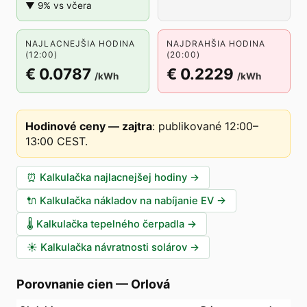
▼ 9% vs včera
NAJLACNEJŠIA HODINA
NAJDRAHŠIA HODINA
(12:00)
(20:00)
€ 0.0787
€ 0.2229
/kWh
/kWh
Hodinové ceny — zajtra
:
publikované 12:00–
13:00 CEST
.
⏰
Kalkulačka najlacnejšej hodiny
→
🔌
Kalkulačka nákladov na nabíjanie EV
→
🌡️
Kalkulačka tepelného čerpadla
→
☀️
Kalkulačka návratnosti solárov
→
Porovnanie cien
—
Orlová