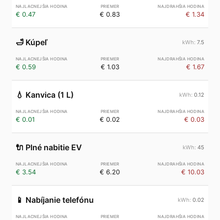
€ 0.47
€ 0.83
€ 1.34
🛁
Kúpeľ
7.5
€ 0.59
€ 1.03
€ 1.67
💧
Kanvica (1 L)
0.12
€ 0.01
€ 0.02
€ 0.03
🔌
Plné nabitie EV
45
€ 3.54
€ 6.20
€ 10.03
📱
Nabíjanie telefónu
0.02