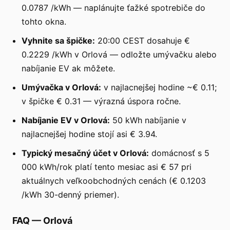
0.0787 /kWh — naplánujte ťažké spotrebiče do
tohto okna.
Vyhnite sa špičke:
20:00 CEST dosahuje €
0.2229 /kWh v Orlová — odložte umývačku alebo
nabíjanie EV ak môžete.
Umývačka v Orlová:
v najlacnejšej hodine ~€ 0.11;
v špičke € 0.31 — výrazná úspora ročne.
Nabíjanie EV v Orlová:
50 kWh nabíjanie v
najlacnejšej hodine stojí asi € 3.94.
Typický mesačný účet v Orlová:
domácnosť s 5
000 kWh/rok platí tento mesiac asi € 57 pri
aktuálnych veľkoobchodných cenách (€ 0.1203
/kWh 30-denný priemer).
FAQ
—
Orlová