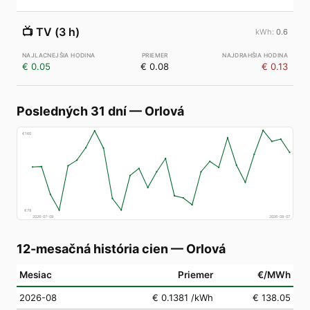
📺
TV (3 h)
0.6
€ 0.05
€ 0.08
€ 0.13
Posledných 31 dní
—
Orlová
€
160
€
78
2026-07-09
2026-08-07
12-mesačná história cien
—
Orlová
Mesiac
Priemer
€/MWh
2026-08
€ 0.1381
/kWh
€ 138.05