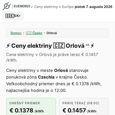
⚡️ Ceny elektriny v Európe
piatok 7. augusta 2026
🇸🇰
SK
▾
Domov
›
🇨🇿
Česko
›
Orlová
⚡️
Ceny elektriny
🇨🇿
Orlová
⚡️
CZ
Cena elektriny v Orlová je práve teraz € 0.1457
/kWh.
Ceny elektriny v meste
Orlová
stanovuje
ponuková zóna
Czechia
v krajine Česko.
Veľkoobchodný priemer dnes je € 0.1378 /kWh,
najlacnejšia hodina je o 12:00.
DNEŠNÝ PRIEMER
PRÁVE TERAZ (08:00)
€ 0.1378
€ 0.1457
/kWh
/kWh