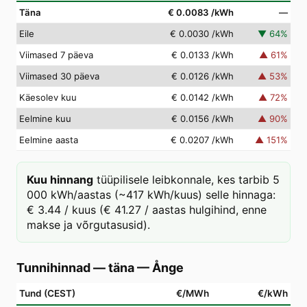
Täna
€ 0.0083
/kWh
—
Eile
€ 0.0030
/kWh
▼
64
%
Viimased 7 päeva
€ 0.0133
/kWh
▲
61
%
Viimased 30 päeva
€ 0.0126
/kWh
▲
53
%
Käesolev kuu
€ 0.0142
/kWh
▲
72
%
Eelmine kuu
€ 0.0156
/kWh
▲
90
%
Eelmine aasta
€ 0.0207
/kWh
▲
151
%
Kuu hinnang
tüüpilisele leibkonnale, kes tarbib 5
000 kWh/aastas (~417 kWh/kuus) selle hinnaga:
€ 3.44 / kuus (€ 41.27 / aastas hulgihind, enne
makse ja võrgutasusid).
Tunnihinnad — täna
—
Ånge
Tund (CEST)
€/MWh
€/kWh