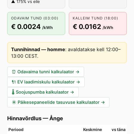
▲ 175% vs eile
ODAVAIM TUND (03:00)
KALLEIM TUND (18:00)
€ 0.0024
€ 0.0162
/kWh
/kWh
Tunnihinnad — homme
:
avaldatakse kell 12:00–
13:00 CEST
.
⏰
Odavaima tunni kalkulaator
→
🔌
EV laadimiskulu kalkulaator
→
🌡️
Soojuspumba kalkulaator
→
☀️
Päikesepaneelide tasuvuse kalkulaator
→
Hinnavõrdlus
—
Ånge
Periood
Keskmine
vs täna