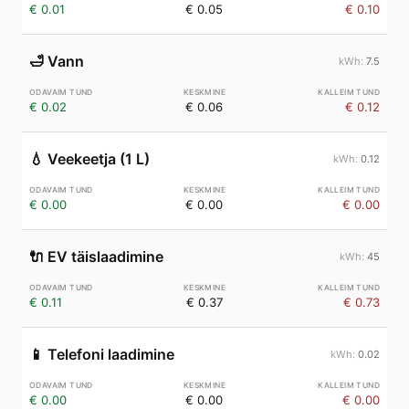
€ 0.01
€ 0.05
€ 0.10
🛁
Vann
7.5
€ 0.02
€ 0.06
€ 0.12
💧
Veekeetja (1 L)
0.12
€ 0.00
€ 0.00
€ 0.00
🔌
EV täislaadimine
45
€ 0.11
€ 0.37
€ 0.73
📱
Telefoni laadimine
0.02
€ 0.00
€ 0.00
€ 0.00