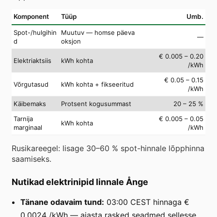
Komponent
Tüüp
Umb.
Spot-/hulgihin
Muutuv — homse päeva
—
d
oksjon
€ 0.005 – 0.20
Elektriaktsiis
kWh kohta
/kWh
€ 0.05 – 0.15
Võrgutasud
kWh kohta + fikseeritud
/kWh
Käibemaks
Protsent kogusummast
20 – 25 %
Tarnija
€ 0.005 – 0.05
kWh kohta
marginaal
/kWh
Rusikareegel: lisage 30–60 % spot-hinnale lõpphinna
saamiseks.
Nutikad elektrinipid linnale Ånge
Tänane odavaim tund:
03:00 CEST hinnaga €
0.0024 /kWh — ajasta rasked seadmed sellesse