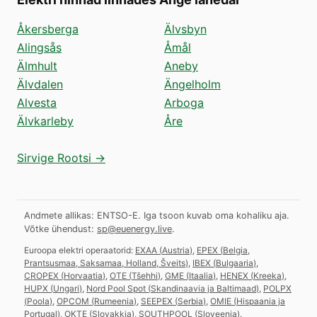
Åkersberga
Älvsbyn
Alingsås
Åmål
Älmhult
Aneby
Älvdalen
Ängelholm
Alvesta
Arboga
Älvkarleby
Åre
Sirvige Rootsi →
Andmete allikas: ENTSO-E. Iga tsoon kuvab oma kohaliku aja.
Võtke ühendust:
sp@euenergy.live
.
Euroopa elektri operaatorid:
EXAA
(
Austria
)
,
EPEX
(
Belgia,
Prantsusmaa, Saksamaa, Holland, Šveits
)
,
IBEX
(
Bulgaaria
)
,
CROPEX
(
Horvaatia
)
,
OTE
(
Tšehhi
)
,
GME
(
Itaalia
)
,
HENEX
(
Kreeka
)
,
HUPX
(
Ungari
)
,
Nord Pool Spot
(
Skandinaavia ja Baltimaad
)
,
POLPX
(
Poola
)
,
OPCOM
(
Rumeenia
)
,
SEEPEX
(
Serbia
)
,
OMIE
(
Hispaania ja
Portugal
)
,
OKTE
(
Slovakkia
)
,
SOUTHPOOL
(
Sloveenia
)
.