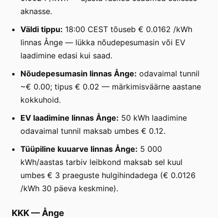
aknasse.
Väldi tippu:
18:00 CEST tõuseb € 0.0162 /kWh
linnas Ånge — lükka nõudepesumasin või EV
laadimine edasi kui saad.
Nõudepesumasin linnas Ånge:
odavaimal tunnil
~€ 0.00; tipus € 0.02 — märkimisväärne aastane
kokkuhoid.
EV laadimine linnas Ånge:
50 kWh laadimine
odavaimal tunnil maksab umbes € 0.12.
Tüüpiline kuuarve linnas Ånge:
5 000
kWh/aastas tarbiv leibkond maksab sel kuul
umbes € 3 praeguste hulgihindadega (€ 0.0126
/kWh 30 päeva keskmine).
KKK
—
Ånge