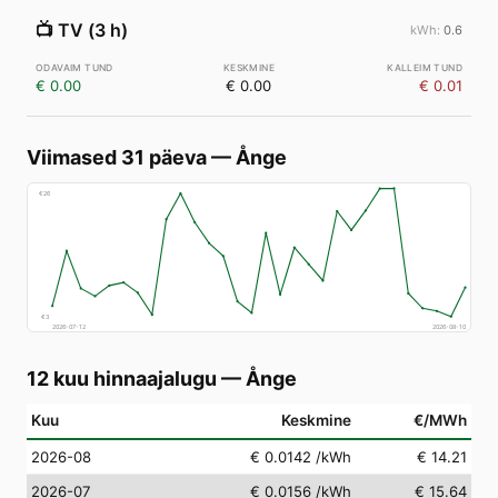
📺
TV (3 h)
0.6
€ 0.00
€ 0.00
€ 0.01
Viimased 31 päeva
—
Ånge
€
26
€
3
2026-07-12
2026-08-10
12 kuu hinnaajalugu
—
Ånge
Kuu
Keskmine
€/MWh
2026-08
€ 0.0142
/kWh
€ 14.21
2026-07
€ 0.0156
/kWh
€ 15.64