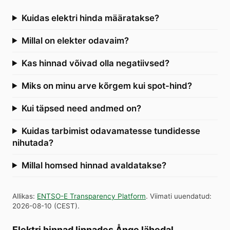
Kuidas elektri hinda määratakse?
Millal on elekter odavaim?
Kas hinnad võivad olla negatiivsed?
Miks on minu arve kõrgem kui spot-hind?
Kui täpsed need andmed on?
Kuidas tarbimist odavamatesse tundidesse
nihutada?
Millal homsed hinnad avaldatakse?
Allikas
:
ENTSO-E Transparency Platform
.
Viimati uuendatud
:
2026-08-10
(
CEST
).
Elektri hinnad linnades Ånge lähedal