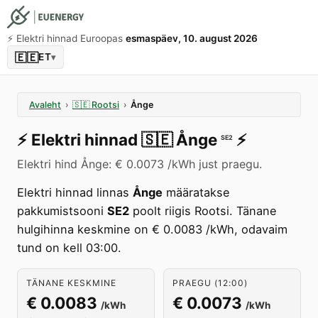
⚡️ Elektri hinnad Euroopas
esmaspäev, 10. august 2026
🇪🇪
ET
▾
Avaleht
›
🇸🇪
Rootsi
›
Ånge
⚡️
Elektri hinnad
🇸🇪
Ånge
⚡️
SE2
Elektri hind Ånge: € 0.0073 /kWh just praegu.
Elektri hinnad linnas
Ånge
määratakse
pakkumistsooni
SE2
poolt riigis Rootsi. Tänane
hulgihinna keskmine on € 0.0083 /kWh, odavaim
tund on kell 03:00.
TÄNANE KESKMINE
PRAEGU (12:00)
€ 0.0083
€ 0.0073
/kWh
/kWh