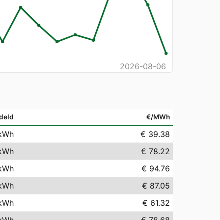
2026-08-06
deld
€/MWh
kWh
€ 39.38
kWh
€ 78.22
kWh
€ 94.76
kWh
€ 87.05
kWh
€ 61.32