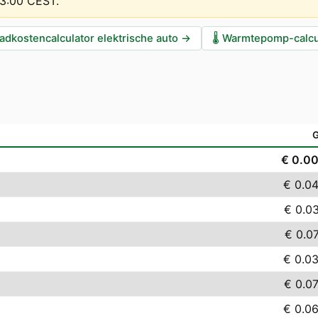
13:00 CEST
.
adkostencalculator elektrische auto
→
🌡️
Warmtepomp-calcu
€ 0.0
€ 0.0
€ 0.0
€ 0.0
€ 0.0
€ 0.0
€ 0.0