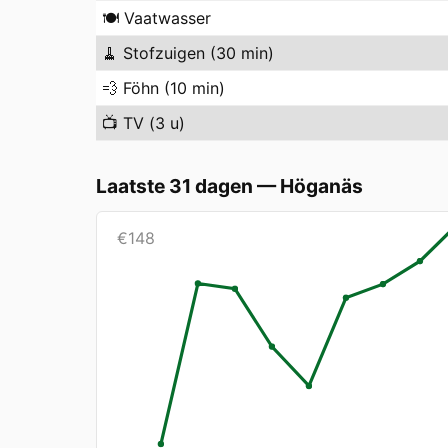
🍽️
Vaatwasser
🧹
Stofzuigen (30 min)
💨
Föhn (10 min)
📺
TV (3 u)
Laatste 31 dagen
—
Höganäs
€
148