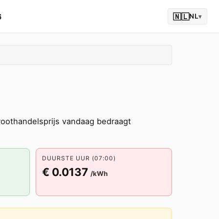
6
🇳🇱
NL
▾
oothandelsprijs vandaag bedraagt
DUURSTE UUR (07:00)
€ 0.0137
/kWh