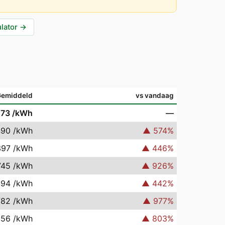
lator
→
Gemiddeld
vs vandaag
073
/kWh
—
490
/kWh
▲
574
%
397
/kWh
▲
446
%
745
/kWh
▲
926
%
394
/kWh
▲
442
%
782
/kWh
▲
977
%
656
/kWh
▲
803
%