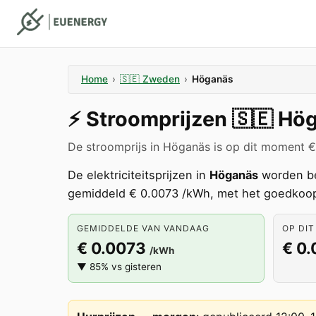
Home
›
🇸🇪
Zweden
›
Höganäs
⚡️
Stroomprijzen
🇸🇪
Hög
De stroomprijs in Höganäs is op dit moment 
De elektriciteitsprijzen in
Höganäs
worden be
gemiddeld € 0.0073 /kWh, met het goedkoop
GEMIDDELDE VAN VANDAAG
OP DIT
€ 0.0073
€ 0
/kWh
▼ 85% vs gisteren