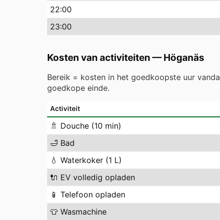
22
:00
23
:00
Kosten van activiteiten
—
Höganäs
Bereik = kosten in het goedkoopste uur vand
goedkope einde.
Activiteit
🚿
Douche (10 min)
🛁
Bad
💧
Waterkoker (1 L)
🔌
EV volledig opladen
📱
Telefoon opladen
👕
Wasmachine