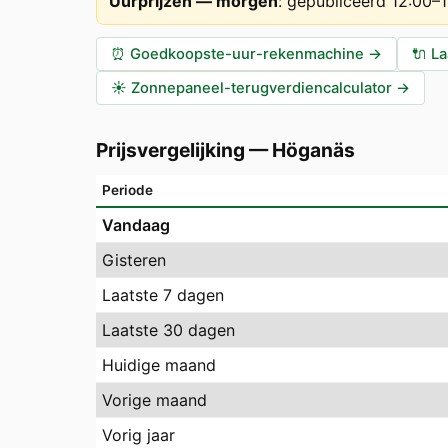
Uurprijzen — morgen
:
gepubliceerd 12:00–
⏰
Goedkoopste-uur-rekenmachine
→
🔌
La
☀️
Zonnepaneel-terugverdiencalculator
→
Prijsvergelijking
—
Höganäs
Periode
Vandaag
Gisteren
Laatste 7 dagen
Laatste 30 dagen
Huidige maand
Vorige maand
Vorig jaar