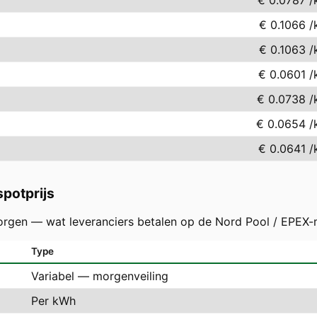
€ 0.0787
/
€ 0.1066
/
€ 0.1063
/
€ 0.0601
/
€ 0.0738
/
€ 0.0654
/
€ 0.0641
/
potprijs
orgen — wat leveranciers betalen op de Nord Pool / EPEX-
Type
Variabel — morgenveiling
Per kWh