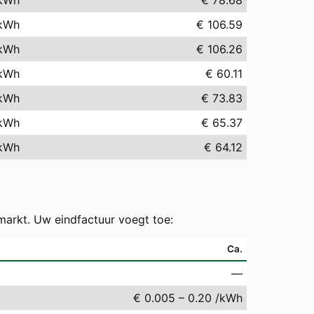
kWh
€ 78.68
kWh
€ 106.59
kWh
€ 106.26
kWh
€ 60.11
kWh
€ 73.83
kWh
€ 65.37
kWh
€ 64.12
markt. Uw eindfactuur voegt toe:
Ca.
—
€ 0.005 – 0.20 /kWh