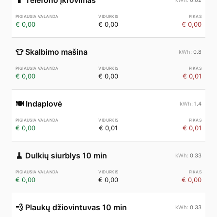
📱
Telefono įkrovimas
€ 0,00
€ 0,00
€ 0,00
👕
Skalbimo mašina
0.8
€ 0,00
€ 0,00
€ 0,01
🍽️
Indaplovė
1.4
€ 0,00
€ 0,01
€ 0,01
🧹
Dulkių siurblys 10 min
0.33
€ 0,00
€ 0,00
€ 0,00
💨
Plaukų džiovintuvas 10 min
0.33