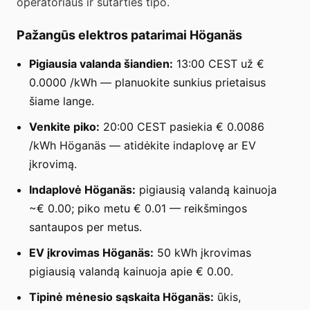
operatoriaus ir sutarties tipo.
Pažangūs elektros patarimai Höganäs
Pigiausia valanda šiandien:
13:00 CEST už €
0.0000 /kWh — planuokite sunkius prietaisus
šiame lange.
Venkite piko:
20:00 CEST pasiekia € 0.0086
/kWh Höganäs — atidėkite indaplovę ar EV
įkrovimą.
Indaplovė Höganäs:
pigiausią valandą kainuoja
~€ 0.00; piko metu € 0.01 — reikšmingos
santaupos per metus.
EV įkrovimas Höganäs:
50 kWh įkrovimas
pigiausią valandą kainuoja apie € 0.00.
Tipinė mėnesio sąskaita Höganäs:
ūkis,