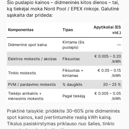
Šio puslapio kainos – didmeninės kitos dienos – tai,
ką tiekėjai moka Nord Pool / EPEX rinkoje. Galutinė
sąskaita dar prideda:
Apytiksliai (ES
Komponentas
Tipas
vid.)
Kintama (šis
Didmeninė spot kaina
—
puslapis)
€ 0.005 – 0.20
Elektros mokestis / akcizas
Fiksuotas
/kWh
Fiksuotas +
€ 0.05 – 0.15
Tinklo mokestis
kintamas
/kWh
PVM / pardavimo mokestis
% daugiklis
20 – 25 %
Tiekėjo antkainis +
€ 0.005 – 0.05
Pagal tiekėją
mėnesinis mokestis
/kWh
Praktinė taisyklė: pridėkite 30–60% prie didmeninės
spot kainos, kad įvertintumėte realią kWh kainą.
Tikslus pasiskirstymas priklauso nuo šalies, tinklo