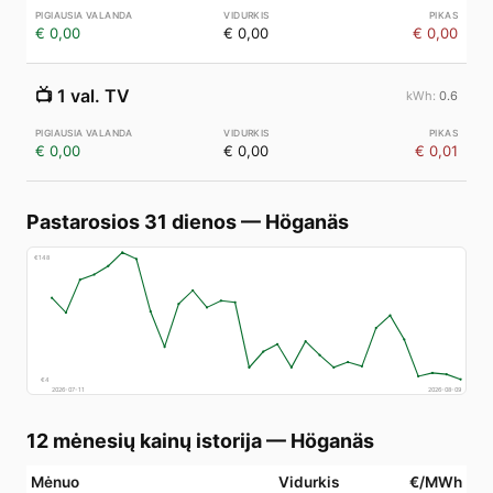
€ 0,00
€ 0,00
€ 0,00
📺
1 val. TV
0.6
€ 0,00
€ 0,00
€ 0,01
Pastarosios 31 dienos
—
Höganäs
€
148
€
4
2026-07-11
2026-08-09
12 mėnesių kainų istorija
—
Höganäs
Mėnuo
Vidurkis
€/MWh