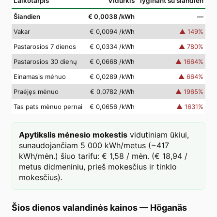
Laikotarpis
Vidurkis
lyginant su šiandien
Šiandien
€ 0,0038
/kWh
—
Vakar
€ 0,0094
/kWh
▲
149
%
Pastarosios 7 dienos
€ 0,0334
/kWh
▲
780
%
Pastarosios 30 dienų
€ 0,0668
/kWh
▲
1664
%
Einamasis mėnuo
€ 0,0289
/kWh
▲
664
%
Praėjęs mėnuo
€ 0,0782
/kWh
▲
1965
%
Tas pats mėnuo pernai
€ 0,0656
/kWh
▲
1631
%
Apytikslis mėnesio mokestis
vidutiniam ūkiui,
sunaudojančiam 5 000 kWh/metus (~417
kWh/mėn.) šiuo tarifu: € 1,58 / mėn. (€ 18,94 /
metus didmeniniu, prieš mokesčius ir tinklo
mokesčius).
Šios dienos valandinės kainos
—
Höganäs