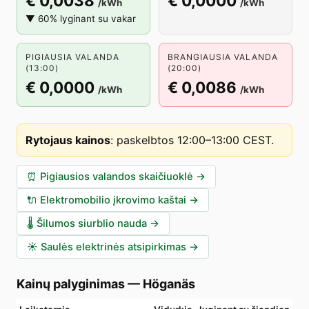
€ 0,0038
€ 0,0000
/kWh
/kWh
▼ 60% lyginant su vakar
PIGIAUSIA VALANDA
BRANGIAUSIA VALANDA
(13:00)
(20:00)
€ 0,0000
€ 0,0086
/kWh
/kWh
Rytojaus kainos
:
paskelbtos 12:00–13:00 CEST
.
⏰
Pigiausios valandos skaičiuoklė
→
🔌
Elektromobilio įkrovimo kaštai
→
🌡️
Šilumos siurblio nauda
→
☀️
Saulės elektrinės atsipirkimas
→
Kainų palyginimas
—
Höganäs