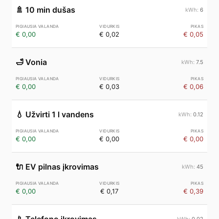
🚿
10 min dušas
6
€ 0,00
€ 0,02
€ 0,05
🛁
Vonia
7.5
€ 0,00
€ 0,03
€ 0,06
💧
Užvirti 1 l vandens
0.12
€ 0,00
€ 0,00
€ 0,00
🔌
EV pilnas įkrovimas
45
€ 0,00
€ 0,17
€ 0,39
0.02