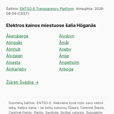
Šaltinis
:
ENTSO-E Transparency Platform
.
Atnaujinta
:
2026-
08-09
(
CEST
).
Elektros kainos miestuose šalia Höganäs
Åkersberga
Älvsbyn
Alingsås
Åmål
Älmhult
Aneby
Älvdalen
Ånge
Alvesta
Ängelholm
Älvkarleby
Arboga
Žiūrėti Švedija →
Duomenų šaltinis: ENTSO-E. Kiekviena zona rodo savo vietos
laiką. Italijos kaina – tai šešių subzonų (Šiaurė, Centrinė Šiaurė,
Centrinė Pietūs, Pietūs, Sardinija, Sicilija) vidurkis.
Susisiekite