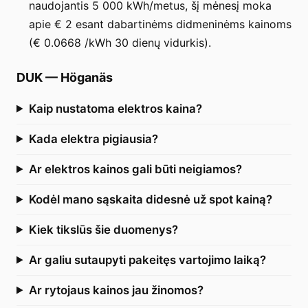
naudojantis 5 000 kWh/metus, šį mėnesį moka
apie € 2 esant dabartinėms didmeninėms kainoms
(€ 0.0668 /kWh 30 dienų vidurkis).
DUK
—
Höganäs
Kaip nustatoma elektros kaina?
Kada elektra pigiausia?
Ar elektros kainos gali būti neigiamos?
Kodėl mano sąskaita didesnė už spot kainą?
Kiek tikslūs šie duomenys?
Ar galiu sutaupyti pakeitęs vartojimo laiką?
Ar rytojaus kainos jau žinomos?