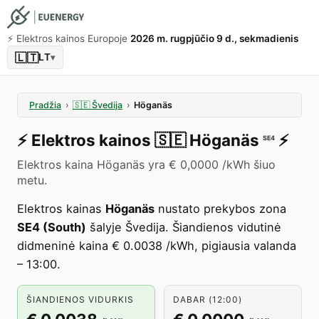
⚡️ Elektros kainos Europoje
2026 m. rugpjūčio 9 d., sekmadienis
🇱🇹
LT
▾
Pradžia
›
🇸🇪
Švedija
›
Höganäs
⚡️
Elektros kainos
🇸🇪
Höganäs
⚡️
SE4
Elektros kaina Höganäs yra € 0,0000 /kWh šiuo
metu.
Elektros kainas
Höganäs
nustato prekybos zona
SE4 (South)
šalyje Švedija. Šiandienos vidutinė
didmeninė kaina € 0.0038 /kWh, pigiausia valanda
– 13:00.
ŠIANDIENOS VIDURKIS
DABAR (12:00)