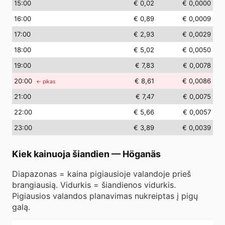
15
:00
€ 0,02
€ 0,0000
16
:00
€ 0,89
€ 0,0009
17
:00
€ 2,93
€ 0,0029
18
:00
€ 5,02
€ 0,0050
19
:00
€ 7,83
€ 0,0078
20
:00
€ 8,61
€ 0,0086
← pikas
21
:00
€ 7,47
€ 0,0075
22
:00
€ 5,66
€ 0,0057
23
:00
€ 3,89
€ 0,0039
Kiek kainuoja šiandien
—
Höganäs
Diapazonas = kaina pigiausioje valandoje prieš
brangiausią. Vidurkis = šiandienos vidurkis.
Pigiausios valandos planavimas nukreiptas į pigų
galą.