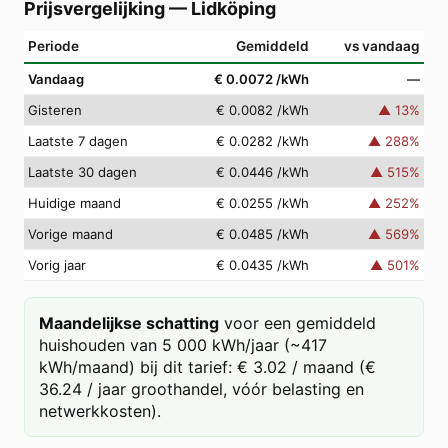
Prijsvergelijking
—
Lidköping
Periode
Gemiddeld
vs vandaag
Vandaag
€ 0.0072
/kWh
—
Gisteren
€ 0.0082
/kWh
▲
13
%
Laatste 7 dagen
€ 0.0282
/kWh
▲
288
%
Laatste 30 dagen
€ 0.0446
/kWh
▲
515
%
Huidige maand
€ 0.0255
/kWh
▲
252
%
Vorige maand
€ 0.0485
/kWh
▲
569
%
Vorig jaar
€ 0.0435
/kWh
▲
501
%
Maandelijkse schatting
voor een gemiddeld
huishouden van 5 000 kWh/jaar (~417
kWh/maand) bij dit tarief: € 3.02 / maand (€
36.24 / jaar groothandel, vóór belasting en
netwerkkosten).