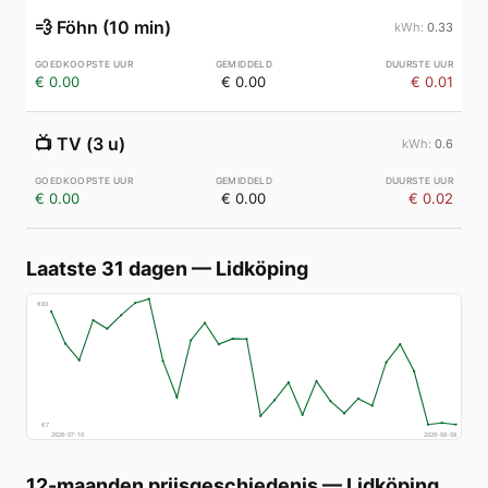
💨
Föhn (10 min)
0.33
€ 0.00
€ 0.00
€ 0.01
📺
TV (3 u)
0.6
€ 0.00
€ 0.00
€ 0.02
Laatste 31 dagen
—
Lidköping
€
83
€
7
2026-07-10
2026-08-08
12-maanden prijsgeschiedenis
—
Lidköping