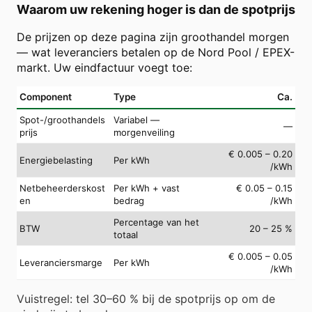
Waarom uw rekening hoger is dan de spotprijs
De prijzen op deze pagina zijn groothandel morgen
— wat leveranciers betalen op de Nord Pool / EPEX-
markt. Uw eindfactuur voegt toe:
Component
Type
Ca.
Spot-/groothandels
Variabel —
—
prijs
morgenveiling
€ 0.005 – 0.20
Energiebelasting
Per kWh
/kWh
Netbeheerderskost
Per kWh + vast
€ 0.05 – 0.15
en
bedrag
/kWh
Percentage van het
BTW
20 – 25 %
totaal
€ 0.005 – 0.05
Leveranciersmarge
Per kWh
/kWh
Vuistregel: tel 30–60 % bij de spotprijs op om de