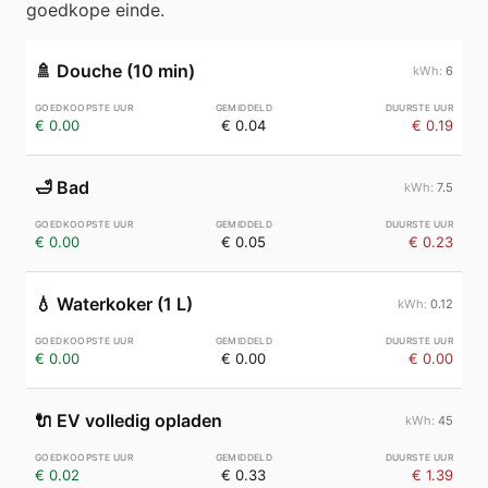
goedkope einde.
🚿
Douche (10 min)
6
€ 0.00
€ 0.04
€ 0.19
🛁
Bad
7.5
€ 0.00
€ 0.05
€ 0.23
💧
Waterkoker (1 L)
0.12
€ 0.00
€ 0.00
€ 0.00
🔌
EV volledig opladen
45
€ 0.02
€ 0.33
€ 1.39