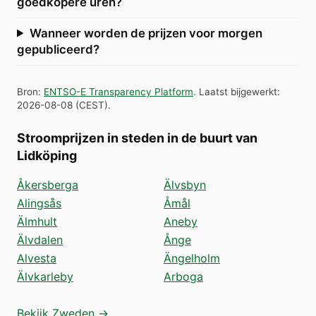
goedkopere uren?
Wanneer worden de prijzen voor morgen
gepubliceerd?
Bron
:
ENTSO-E Transparency Platform
.
Laatst bijgewerkt
:
2026-08-08
(
CEST
).
Stroomprijzen in steden in de buurt van
Lidköping
Åkersberga
Älvsbyn
Alingsås
Åmål
Älmhult
Aneby
Älvdalen
Ånge
Alvesta
Ängelholm
Älvkarleby
Arboga
Bekijk Zweden →