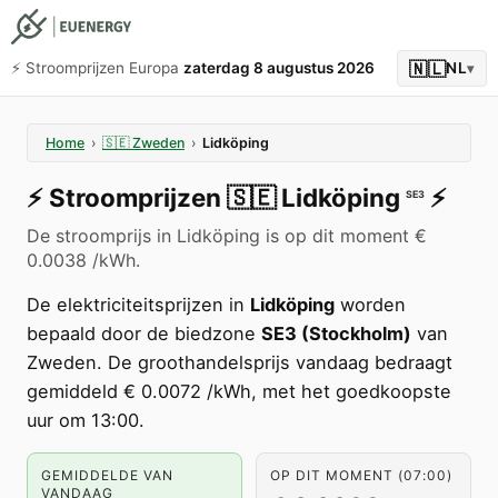
🇳🇱
⚡️ Stroomprijzen Europa
zaterdag 8 augustus 2026
NL
▾
Home
›
🇸🇪
Zweden
›
Lidköping
⚡️
Stroomprijzen
🇸🇪
Lidköping
⚡️
SE3
De stroomprijs in Lidköping is op dit moment €
0.0038 /kWh.
De elektriciteitsprijzen in
Lidköping
worden
bepaald door de biedzone
SE3 (Stockholm)
van
Zweden. De groothandelsprijs vandaag bedraagt
gemiddeld € 0.0072 /kWh, met het goedkoopste
uur om 13:00.
GEMIDDELDE VAN
OP DIT MOMENT (07:00)
VANDAAG