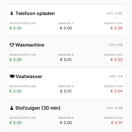
📱
Telefoon opladen
0.02
€ 0.00
€ 0.00
€ 0.00
👕
Wasmachine
0.8
€ 0.00
€ 0.01
€ 0.02
🍽️
Vaatwasser
1.4
€ 0.00
€ 0.01
€ 0.04
🧹
Stofzuigen (30 min)
0.33
€ 0.00
€ 0.00
€ 0.01