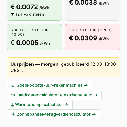
€ 0.0038
/kWh
€ 0.0072
/kWh
▼ 12% vs gisteren
GOEDKOOPSTE UUR
DUURSTE UUR (20:00)
(13:00)
€ 0.0309
/kWh
€ 0.0005
/kWh
Uurprijzen — morgen
:
gepubliceerd 12:00–13:00
CEST
.
⏰
Goedkoopste-uur-rekenmachine
→
🔌
Laadkostencalculator elektrische auto
→
🌡️
Warmtepomp-calculator
→
☀️
Zonnepaneel-terugverdiencalculator
→