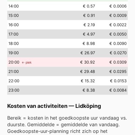
14
:00
€ 0.57
€ 0.0006
15
:00
€ 0.91
€ 0.0009
16
:00
€ 2.19
€ 0.0022
17
:00
€ 4.97
€ 0.0050
18
:00
€ 8.98
€ 0.0090
19
:00
€ 26.97
€ 0.0270
20
:00
€ 30.92
€ 0.0309
← piek
21
:00
€ 29.48
€ 0.0295
22
:00
€ 15.32
€ 0.0153
23
:00
€ 8.38
€ 0.0084
Kosten van activiteiten
—
Lidköping
Bereik = kosten in het goedkoopste uur vandaag vs.
duurste. Gemiddelde = gemiddelde van vandaag.
Goedkoopste-uur-planning richt zich op het