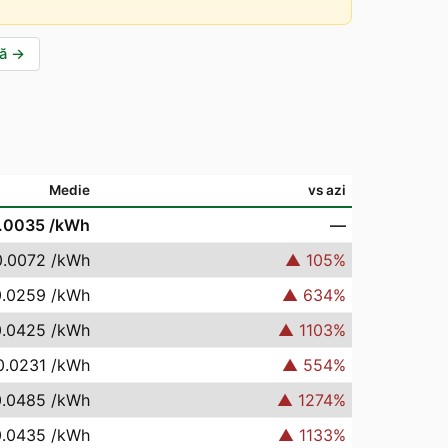
ă
→
Medie
vs azi
.0035
/kWh
—
0.0072
/kWh
▲
105
%
0.0259
/kWh
▲
634
%
0.0425
/kWh
▲
1103
%
0.0231
/kWh
▲
554
%
0.0485
/kWh
▲
1274
%
0.0435
/kWh
▲
1133
%