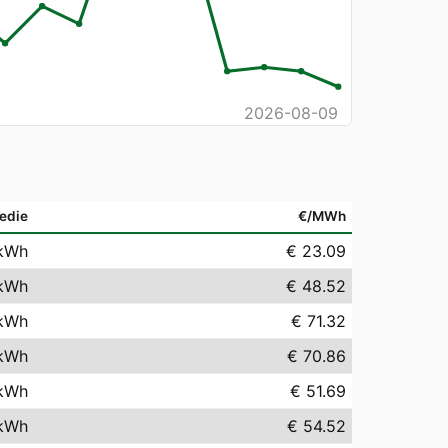
2026-08-09
edie
€/MWh
kWh
€ 23.09
kWh
€ 48.52
kWh
€ 71.32
kWh
€ 70.86
kWh
€ 51.69
kWh
€ 54.52