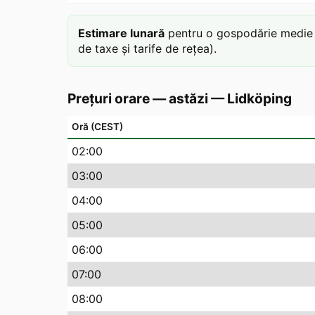
Estimare lunară
pentru o gospodărie medie c
de taxe și tarife de rețea).
Prețuri orare — astăzi
—
Lidköping
Oră (CEST)
02
:00
03
:00
04
:00
05
:00
06
:00
07
:00
08
:00