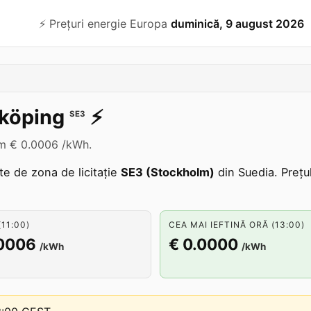
⚡️ Prețuri energie Europa
duminică, 9 august 2026
dköping
⚡️
SE3
cum € 0.0006 /kWh.
te de zona de licitație
SE3 (Stockholm)
din Suedia. Prețu
11:00)
CEA MAI IEFTINĂ ORĂ (13:00)
.0006
€ 0.0000
/kWh
/kWh