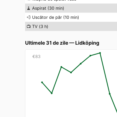
🧹
Aspirat (30 min)
💨
Uscător de păr (10 min)
📺
TV (3 h)
Ultimele 31 de zile
—
Lidköping
€
83