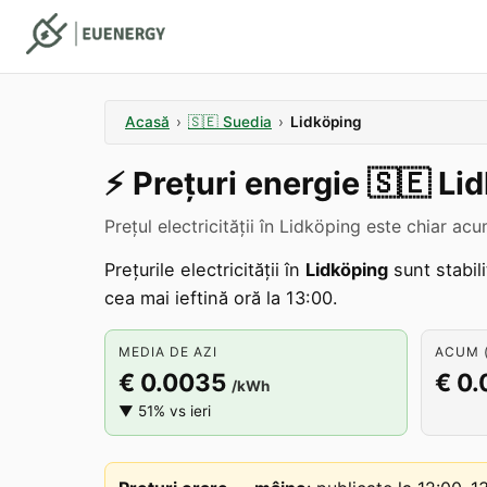
Acasă
›
🇸🇪
Suedia
›
Lidköping
⚡️
Prețuri energie
🇸🇪
Li
Prețul electricității în Lidköping este chiar a
Prețurile electricității în
Lidköping
sunt stabili
cea mai ieftină oră la 13:00.
MEDIA DE AZI
ACUM (
€ 0.0035
€ 0
/kWh
▼ 51% vs ieri