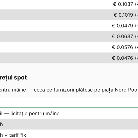
€ 0.1037
/
€ 0.1019
/
€ 0.0479
/
€ 0.0637
/
€ 0.0576
/
€ 0.0476
/
rețul spot
ntru mâine — ceea ce furnizorii plătesc pe piața Nord Pool
il — licitație pentru mâine
h
 + tarif fix