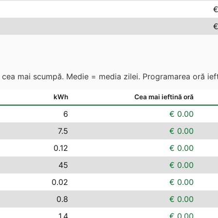
€
€
s. cea mai scumpă. Medie = media zilei. Programarea oră ieft
kWh
Cea mai ieftină oră
6
€ 0.00
7.5
€ 0.00
0.12
€ 0.00
45
€ 0.00
0.02
€ 0.00
0.8
€ 0.00
1.4
€ 0.00