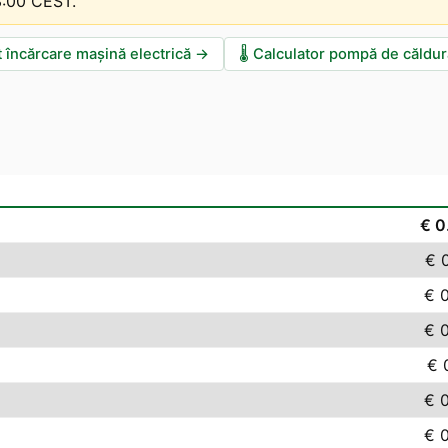
13:00 CEST
.
t încărcare mașină electrică
→
🌡️
Calculator pompă de căldur
€ 0
€ 
€ 
€ 
€ 
€ 
€ 