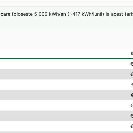
are folosește 5 000 kWh/an (~417 kWh/lună) la acest tarif: 
€
€
€
€
€
€