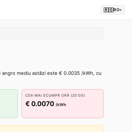
🇷🇴
RO
▾
l angro mediu astăzi este € 0.0035 /kWh, cu
CEA MAI SCUMPĂ ORĂ (20:00)
€ 0.0070
/kWh