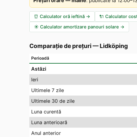
Prețuri orare — mâine
:
publicate la 12:00–
⏰
Calculator oră ieftină
→
🔌
Calculator cos
☀️
Calculator amortizare panouri solare
→
Comparație de prețuri
—
Lidköping
Perioadă
Astăzi
Ieri
Ultimele 7 zile
Ultimele 30 de zile
Luna curentă
Luna anterioară
Anul anterior