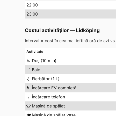
22
:00
23
:00
Costul activităților
—
Lidköping
Interval = cost în cea mai ieftină oră de azi v
Activitate
🚿
Duș (10 min)
🛁
Baie
💧
Fierbător (1 L)
🔌
Încărcare EV completă
📱
Încărcare telefon
👕
Mașină de spălat
🍽️
Mașină de spălat vase