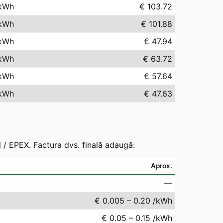
kWh
€ 103.72
kWh
€ 101.88
kWh
€ 47.94
kWh
€ 63.72
kWh
€ 57.64
kWh
€ 47.63
 / EPEX. Factura dvs. finală adaugă:
Aprox.
—
€ 0.005 – 0.20 /kWh
€ 0.05 – 0.15 /kWh