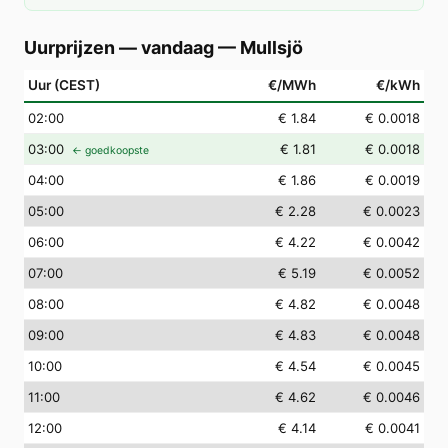
Uurprijzen — vandaag
—
Mullsjö
Uur (CEST)
€/MWh
€/kWh
02
:00
€ 1.84
€ 0.0018
03
:00
€ 1.81
€ 0.0018
← goedkoopste
04
:00
€ 1.86
€ 0.0019
05
:00
€ 2.28
€ 0.0023
06
:00
€ 4.22
€ 0.0042
07
:00
€ 5.19
€ 0.0052
08
:00
€ 4.82
€ 0.0048
09
:00
€ 4.83
€ 0.0048
10
:00
€ 4.54
€ 0.0045
11
:00
€ 4.62
€ 0.0046
12
:00
€ 4.14
€ 0.0041