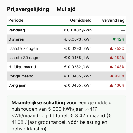
Prijsvergelijking
—
Mullsjö
Periode
Gemiddeld
vs vandaag
Vandaag
€ 0.0082
/kWh
—
Gisteren
€ 0.0073
/kWh
▼
12
%
Laatste 7 dagen
€ 0.0290
/kWh
▲
253
%
Laatste 30 dagen
€ 0.0455
/kWh
▲
454
%
Huidige maand
€ 0.0282
/kWh
▲
243
%
Vorige maand
€ 0.0485
/kWh
▲
491
%
Vorig jaar
€ 0.0435
/kWh
▲
430
%
Maandelijkse schatting
voor een gemiddeld
huishouden van 5 000 kWh/jaar (~417
kWh/maand) bij dit tarief: € 3.42 / maand (€
41.08 / jaar groothandel, vóór belasting en
netwerkkosten).