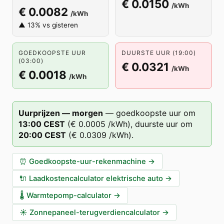
€ 0.0150
/kWh
€ 0.0082
/kWh
▲ 13% vs gisteren
GOEDKOOPSTE UUR
DUURSTE UUR (19:00)
(03:00)
€ 0.0321
/kWh
€ 0.0018
/kWh
Uurprijzen — morgen
—
goedkoopste uur om
13
:00
CEST
(
€ 0.0005
/kWh),
duurste uur om
20
:00
CEST
(
€ 0.0309
/kWh).
⏰
Goedkoopste-uur-rekenmachine
→
🔌
Laadkostencalculator elektrische auto
→
🌡️
Warmtepomp-calculator
→
☀️
Zonnepaneel-terugverdiencalculator
→