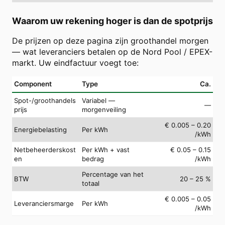
Waarom uw rekening hoger is dan de spotprijs
De prijzen op deze pagina zijn groothandel morgen
— wat leveranciers betalen op de Nord Pool / EPEX-
markt. Uw eindfactuur voegt toe:
Component
Type
Ca.
Spot-/groothandels
Variabel —
—
prijs
morgenveiling
€ 0.005 – 0.20
Energiebelasting
Per kWh
/kWh
Netbeheerderskost
Per kWh + vast
€ 0.05 – 0.15
en
bedrag
/kWh
Percentage van het
BTW
20 – 25 %
totaal
€ 0.005 – 0.05
Leveranciersmarge
Per kWh
/kWh