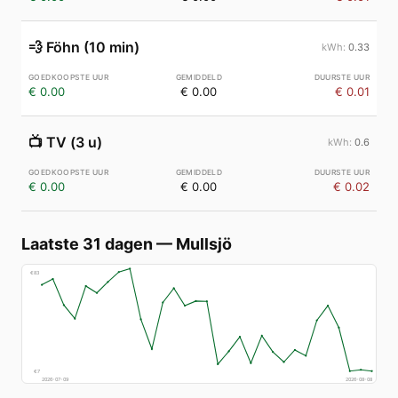
💨
Föhn (10 min)
0.33
€ 0.00
€ 0.00
€ 0.01
📺
TV (3 u)
0.6
€ 0.00
€ 0.00
€ 0.02
Laatste 31 dagen
—
Mullsjö
€
83
€
7
2026-07-09
2026-08-08