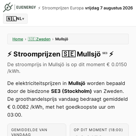
⚡️ Stroomprijzen Europa
vrijdag 7 augustus 2026
🇳🇱
NL
▾
Home
›
🇸🇪
Zweden
›
Mullsjö
⚡️
Stroomprijzen
🇸🇪
Mullsjö
⚡️
SE3
De stroomprijs in Mullsjö is op dit moment € 0.0150
/kWh.
De elektriciteitsprijzen in
Mullsjö
worden bepaald
door de biedzone
SE3 (Stockholm)
van Zweden.
De groothandelsprijs vandaag bedraagt gemiddeld
€ 0.0082 /kWh, met het goedkoopste uur om
03:00.
GEMIDDELDE VAN
OP DIT MOMENT (18:00)
VANDAAG