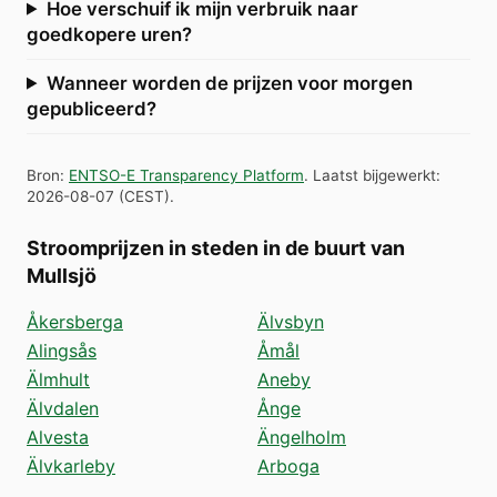
Hoe verschuif ik mijn verbruik naar
goedkopere uren?
Wanneer worden de prijzen voor morgen
gepubliceerd?
Bron
:
ENTSO-E Transparency Platform
.
Laatst bijgewerkt
:
2026-08-07
(
CEST
).
Stroomprijzen in steden in de buurt van
Mullsjö
Åkersberga
Älvsbyn
Alingsås
Åmål
Älmhult
Aneby
Älvdalen
Ånge
Alvesta
Ängelholm
Älvkarleby
Arboga