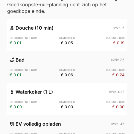
Goedkoopste-uur-planning richt zich op het
goedkope einde.
🚿
Douche (10 min)
6
€ 0.01
€ 0.05
€ 0.19
🛁
Bad
7.5
€ 0.01
€ 0.06
€ 0.24
💧
Waterkoker (1 L)
0.12
€ 0.00
€ 0.00
€ 0.00
🔌
EV volledig opladen
45