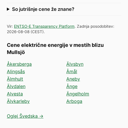
So jutrišnje cene že znane?
Vir
:
ENTSO-E Transparency Platform
.
Zadnja posodobitev
:
2026-08-08
(
CEST
).
Cene električne energije v mestih blizu
Mullsjö
Åkersberga
Älvsbyn
Alingsås
Åmål
Älmhult
Aneby
Älvdalen
Ånge
Alvesta
Ängelholm
Älvkarleby
Arboga
Oglej Švedska →