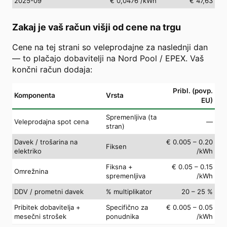
2025-09
€ 0,0476
/kWh
€ 47,63
Zakaj je vaš račun višji od cene na trgu
Cene na tej strani so veleprodajne za naslednji dan
— to plačajo dobavitelji na Nord Pool / EPEX. Vaš
končni račun dodaja:
Pribl. (povp.
Komponenta
Vrsta
EU)
Spremenljiva (ta
Veleprodajna spot cena
—
stran)
Davek / trošarina na
€ 0.005 – 0.20
Fiksen
elektriko
/kWh
Fiksna +
€ 0.05 – 0.15
Omrežnina
spremenljiva
/kWh
DDV / prometni davek
% multiplikator
20 – 25 %
Pribitek dobavitelja +
Specifično za
€ 0.005 – 0.05
mesečni strošek
ponudnika
/kWh