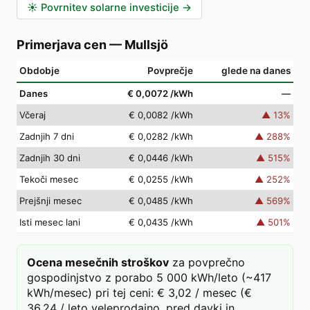
☀️
Povrnitev solarne investicije
→
Primerjava cen
—
Mullsjö
Obdobje
Povprečje
glede na danes
Danes
€ 0,0072
/kWh
—
Včeraj
€ 0,0082
/kWh
▲
13
%
Zadnjih 7 dni
€ 0,0282
/kWh
▲
288
%
Zadnjih 30 dni
€ 0,0446
/kWh
▲
515
%
Tekoči mesec
€ 0,0255
/kWh
▲
252
%
Prejšnji mesec
€ 0,0485
/kWh
▲
569
%
Isti mesec lani
€ 0,0435
/kWh
▲
501
%
Ocena mesečnih stroškov
za povprečno
gospodinjstvo z porabo 5 000 kWh/leto (~417
kWh/mesec) pri tej ceni: € 3,02 / mesec (€
36,24 / leto veleprodajno, pred davki in