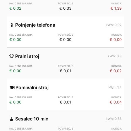
€ 0,02
€ 0,33
€ 1,39
📱
Polnjenje telefona
0.02
€ 0,00
€ 0,00
€ 0,00
👕
Pralni stroj
0.8
€ 0,00
€ 0,01
€ 0,02
🍽️
Pomivalni stroj
1.4
€ 0,00
€ 0,01
€ 0,04
🧹
Sesalec 10 min
0.33