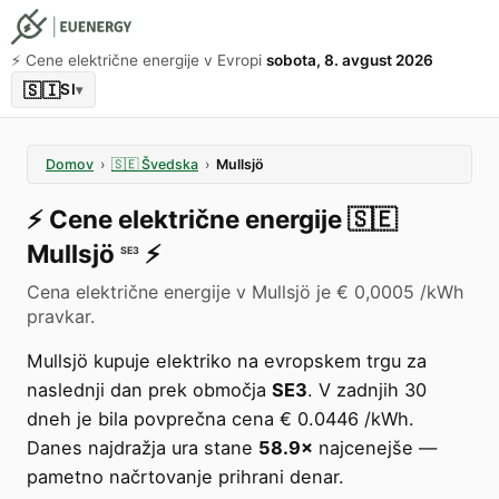
⚡️ Cene električne energije v Evropi
sobota, 8. avgust 2026
🇸🇮
SI
▾
Domov
›
🇸🇪
Švedska
›
Mullsjö
⚡️
Cene električne energije
🇸🇪
Mullsjö
⚡️
SE3
Cena električne energije v Mullsjö je € 0,0005 /kWh
pravkar.
Mullsjö kupuje elektriko na evropskem trgu za
naslednji dan prek območja
SE3
. V zadnjih 30
dneh je bila povprečna cena € 0.0446 /kWh.
Danes najdražja ura stane
58.9×
najcenejše —
pametno načrtovanje prihrani denar.