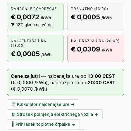
DANAŠNJE POVPREČJE
TRENUTNO (13:00)
€ 0,0072
€ 0,0005
/kWh
/kWh
▼ 12% glede na včeraj
NAJCENEJŠA URA
NAJDRAŽJA URA (20:00)
(13:00)
€ 0,0309
/kWh
€ 0,0005
/kWh
Cene za jutri
—
najcenejša ura ob
13
:00
CEST
(
€ 0,0000
/kWh),
najdražja ura ob
20
:00
CEST
(
€ 0,0070
/kWh).
⏰
Kalkulator najcenejše ure
→
🔌
Strošek polnjenja električnega vozila
→
🌡️
Prihranek toplotne črpalke
→