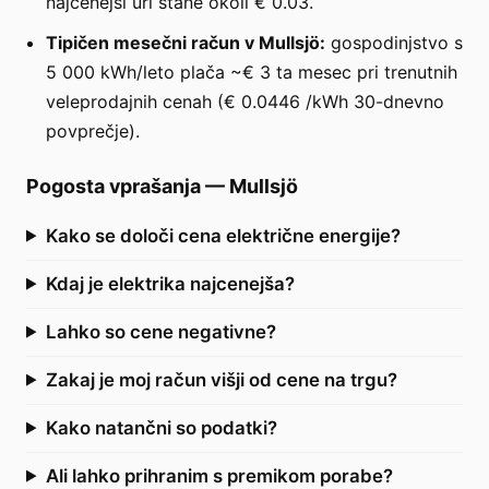
najcenejši uri stane okoli € 0.03.
Tipičen mesečni račun v Mullsjö:
gospodinjstvo s
5 000 kWh/leto plača ~€ 3 ta mesec pri trenutnih
veleprodajnih cenah (€ 0.0446 /kWh 30-dnevno
povprečje).
Pogosta vprašanja
—
Mullsjö
Kako se določi cena električne energije?
Kdaj je elektrika najcenejša?
Lahko so cene negativne?
Zakaj je moj račun višji od cene na trgu?
Kako natančni so podatki?
Ali lahko prihranim s premikom porabe?