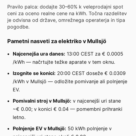
Pravilo palca: dodajte 30–60% k veleprodajni spot
ceni za oceno realne cene na kWh. Točna razdelitev
je odvisna od države, omrežnega operaterja in tipa
pogodbe.
Pametni nasveti za elektriko v Mullsjö
Najcenejša ura danes:
13:00 CEST za € 0.0005
/kWh — načrtujte težke aparate v tem oknu.
Izognite se konici:
20:00 CEST doseže € 0.0309
/kWh v Mullsjö — odložite pomivanje ali polnjenje
EV.
Pomivalni stroj v Mullsjö:
v najcenejši uri stane
~€ 0.00; v konici € 0.04 — pomembni prihranki
letno.
Polnjenje EV v Mullsjö:
50 kWh polnjenje v