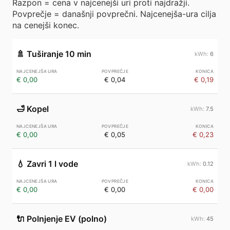
Razpon = cena v najcenejši uri proti najdražji.
Povprečje = današnji povprečni. Najcenejša-ura cilja
na cenejši konec.
🚿
Tuširanje 10 min
6
€ 0,00
€ 0,04
€ 0,19
🛁
Kopel
7.5
€ 0,00
€ 0,05
€ 0,23
💧
Zavri 1 l vode
0.12
€ 0,00
€ 0,00
€ 0,00
🔌
Polnjenje EV (polno)
45