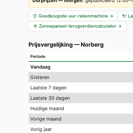
Uurprijzen — morgen
:
gepubliceerd 12:00–
⏰
Goedkoopste-uur-rekenmachine
→
🔌
La
☀️
Zonnepaneel-terugverdiencalculator
→
Prijsvergelijking
—
Norberg
Periode
Vandaag
Gisteren
Laatste 7 dagen
Laatste 30 dagen
Huidige maand
Vorige maand
Vorig jaar