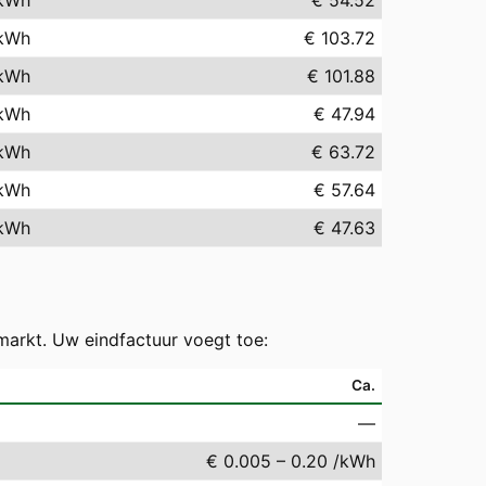
kWh
€ 54.52
kWh
€ 103.72
kWh
€ 101.88
kWh
€ 47.94
kWh
€ 63.72
kWh
€ 57.64
kWh
€ 47.63
markt. Uw eindfactuur voegt toe:
Ca.
—
€ 0.005 – 0.20 /kWh