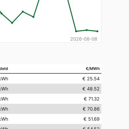
2026-08-08
deld
€/MWh
kWh
€ 25.54
kWh
€ 48.52
kWh
€ 71.32
kWh
€ 70.86
kWh
€ 51.69