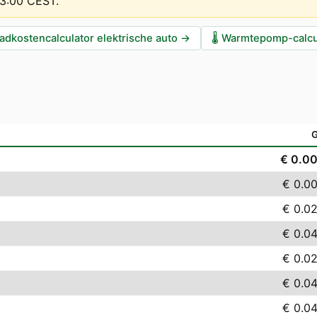
13:00 CEST
.
adkostencalculator elektrische auto
→
🌡️
Warmtepomp-calcu
€ 0.0
€ 0.0
€ 0.0
€ 0.0
€ 0.0
€ 0.0
€ 0.0