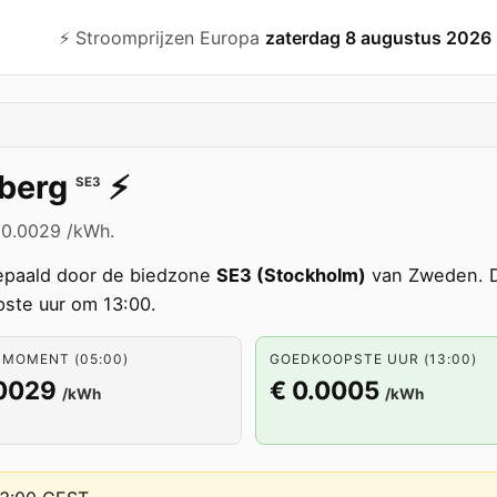
⚡️ Stroomprijzen Europa
zaterdag 8 augustus 2026
berg
⚡️
SE3
 0.0029 /kWh.
paald door de biedzone
SE3 (Stockholm)
van Zweden. D
ste uur om 13:00.
 MOMENT (05:00)
GOEDKOOPSTE UUR (13:00)
.0029
€ 0.0005
/kWh
/kWh