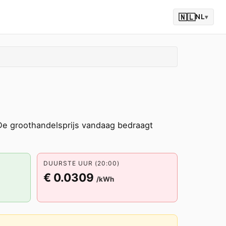
🇳🇱
NL
▾
e groothandelsprijs vandaag bedraagt
DUURSTE UUR (20:00)
€ 0.0309
/kWh