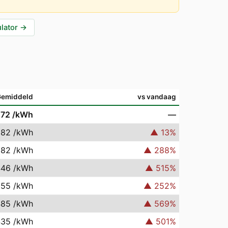
lator
→
Gemiddeld
vs vandaag
072
/kWh
—
082
/kWh
▲
13
%
282
/kWh
▲
288
%
446
/kWh
▲
515
%
255
/kWh
▲
252
%
485
/kWh
▲
569
%
435
/kWh
▲
501
%