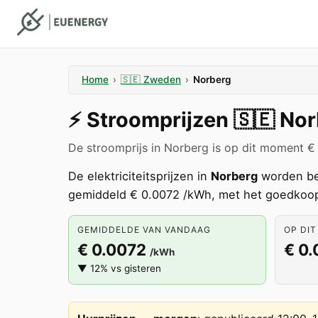
Home
›
🇸🇪
Zweden
›
Norberg
⚡️
Stroomprijzen
🇸🇪
Nor
De stroomprijs in Norberg is op dit moment €
De elektriciteitsprijzen in
Norberg
worden be
gemiddeld € 0.0072 /kWh, met het goedkoop
GEMIDDELDE VAN VANDAAG
OP DIT
€ 0.0072
€ 0
/kWh
▼ 12% vs gisteren