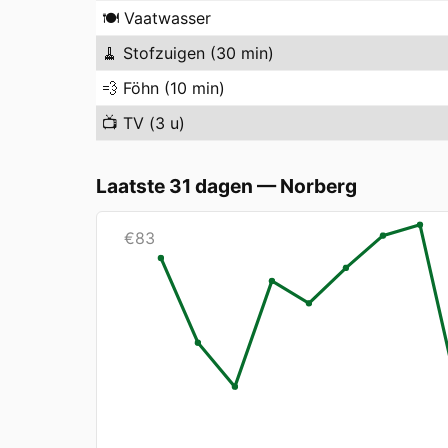
🍽️
Vaatwasser
🧹
Stofzuigen (30 min)
💨
Föhn (10 min)
📺
TV (3 u)
Laatste 31 dagen
—
Norberg
€
83