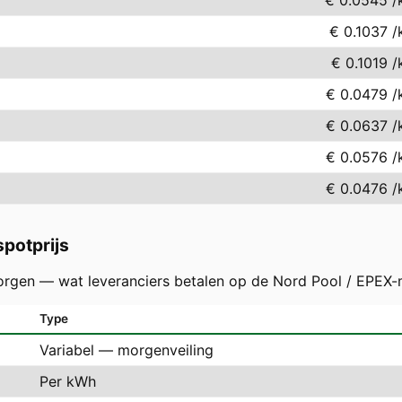
€ 0.0545
/
€ 0.1037
/
€ 0.1019
/
€ 0.0479
/
€ 0.0637
/
€ 0.0576
/
€ 0.0476
/
potprijs
orgen — wat leveranciers betalen op de Nord Pool / EPEX-
Type
Variabel — morgenveiling
Per kWh