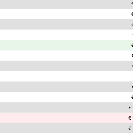
€
€
€