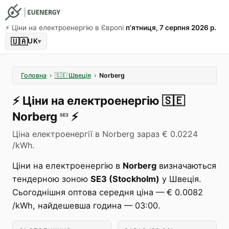
⚡️ Ціни на електроенергію в Європі
пʼятниця, 7 серпня 2026 р.
🇺🇦
UK
▾
Головна
›
🇸🇪
Швеція
›
Norberg
⚡️
Ціни на електроенергію
🇸🇪
Norberg
⚡️
SE3
Ціна електроенергії в Norberg зараз € 0.0224
/kWh.
Ціни на електроенергію в
Norberg
визначаються
тендерною зоною
SE3 (Stockholm)
у Швеція.
Сьогоднішня оптова середня ціна — € 0.0082
/kWh, найдешевша година — 03:00.