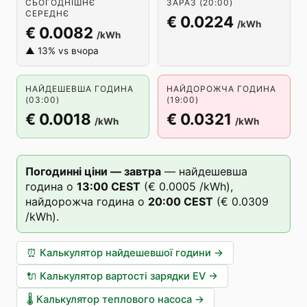
СЬОГОДНІШНЄ
ЗАРАЗ (20:00)
СЕРЕДНЄ
€ 0.0224
/kWh
€ 0.0082
/kWh
▲ 13% vs вчора
НАЙДЕШЕВША ГОДИНА
НАЙДОРОЖЧА ГОДИНА
(03:00)
(19:00)
€ 0.0018
€ 0.0321
/kWh
/kWh
Погодинні ціни — завтра
—
найдешевша
година о
13
:00
CEST
(
€ 0.0005
/kWh),
найдорожча година о
20
:00
CEST
(
€ 0.0309
/kWh).
⏰
Калькулятор найдешевшої години
→
🔌
Калькулятор вартості зарядки EV
→
🌡️
Калькулятор теплового насоса
→