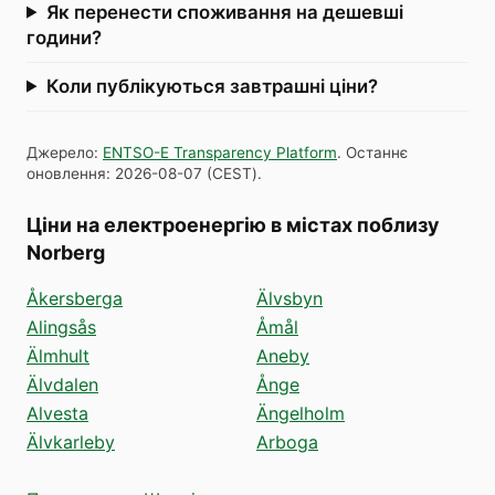
Як перенести споживання на дешевші
години?
Коли публікуються завтрашні ціни?
Джерело
:
ENTSO-E Transparency Platform
.
Останнє
оновлення
:
2026-08-07
(
CEST
).
Ціни на електроенергію в містах поблизу
Norberg
Åkersberga
Älvsbyn
Alingsås
Åmål
Älmhult
Aneby
Älvdalen
Ånge
Alvesta
Ängelholm
Älvkarleby
Arboga