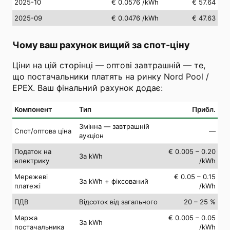
2025-10
€ 0.0576
/kWh
€ 57.64
2025-09
€ 0.0476
/kWh
€ 47.63
Чому ваш рахунок вищий за спот-ціну
Ціни на цій сторінці — оптові завтрашній — те,
що постачальники платять на ринку Nord Pool /
EPEX. Ваш фінальний рахунок додає:
Компонент
Тип
Прибл.
Змінна — завтрашній
Спот/оптова ціна
—
аукціон
Податок на
€ 0.005 – 0.20
За kWh
електрику
/kWh
Мережеві
€ 0.05 – 0.15
За kWh + фіксований
платежі
/kWh
ПДВ
Відсоток від загального
20 – 25 %
Маржа
€ 0.005 – 0.05
За kWh
постачальника
/kWh