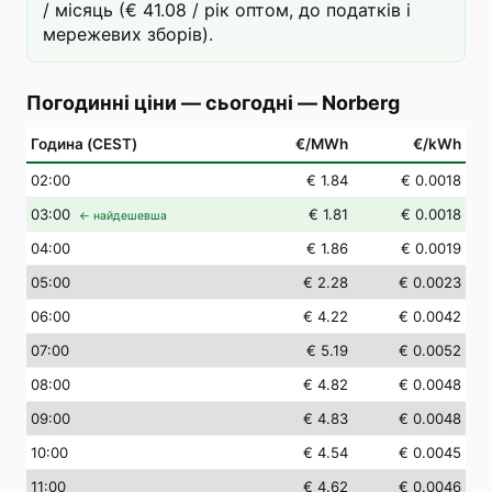
/ місяць (€ 41.08 / рік оптом, до податків і
мережевих зборів).
Погодинні ціни — сьогодні
—
Norberg
Година (CEST)
€/MWh
€/kWh
02
:00
€ 1.84
€ 0.0018
03
:00
€ 1.81
€ 0.0018
← найдешевша
04
:00
€ 1.86
€ 0.0019
05
:00
€ 2.28
€ 0.0023
06
:00
€ 4.22
€ 0.0042
07
:00
€ 5.19
€ 0.0052
08
:00
€ 4.82
€ 0.0048
09
:00
€ 4.83
€ 0.0048
10
:00
€ 4.54
€ 0.0045
11
:00
€ 4.62
€ 0.0046