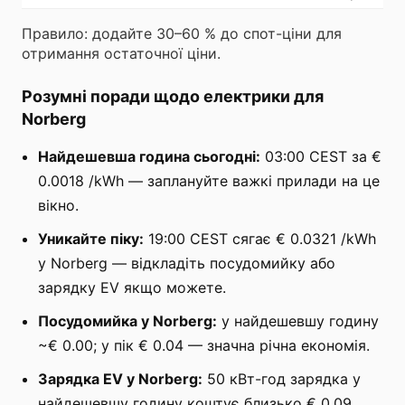
Правило: додайте 30–60 % до спот-ціни для
отримання остаточної ціни.
Розумні поради щодо електрики для
Norberg
Найдешевша година сьогодні:
03:00 CEST за €
0.0018 /kWh — заплануйте важкі прилади на це
вікно.
Уникайте піку:
19:00 CEST сягає € 0.0321 /kWh
у Norberg — відкладіть посудомийку або
зарядку EV якщо можете.
Посудомийка у Norberg:
у найдешевшу годину
~€ 0.00; у пік € 0.04 — значна річна економія.
Зарядка EV у Norberg:
50 кВт-год зарядка у
найдешевшу годину коштує близько € 0.09.