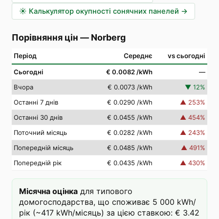
☀️
Калькулятор окупності сонячних панелей
→
Порівняння цін
—
Norberg
Період
Середнє
vs сьогодні
Сьогодні
€ 0.0082
/kWh
—
Вчора
€ 0.0073
/kWh
▼
12
%
Останні 7 днів
€ 0.0290
/kWh
▲
253
%
Останні 30 днів
€ 0.0455
/kWh
▲
454
%
Поточний місяць
€ 0.0282
/kWh
▲
243
%
Попередній місяць
€ 0.0485
/kWh
▲
491
%
Попередній рік
€ 0.0435
/kWh
▲
430
%
Місячна оцінка
для типового
домогосподарства, що споживає 5 000 kWh/
рік (~417 kWh/місяць) за цією ставкою: € 3.42