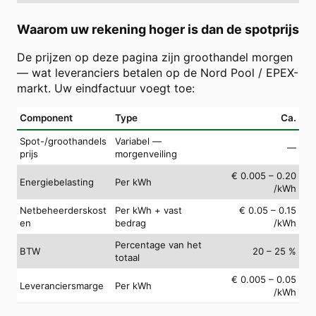
Waarom uw rekening hoger is dan de spotprijs
De prijzen op deze pagina zijn groothandel morgen
— wat leveranciers betalen op de Nord Pool / EPEX-
markt. Uw eindfactuur voegt toe:
Component
Type
Ca.
Spot-/groothandels
Variabel —
—
prijs
morgenveiling
€ 0.005 – 0.20
Energiebelasting
Per kWh
/kWh
Netbeheerderskost
Per kWh + vast
€ 0.05 – 0.15
en
bedrag
/kWh
Percentage van het
BTW
20 – 25 %
totaal
€ 0.005 – 0.05
Leveranciersmarge
Per kWh
/kWh