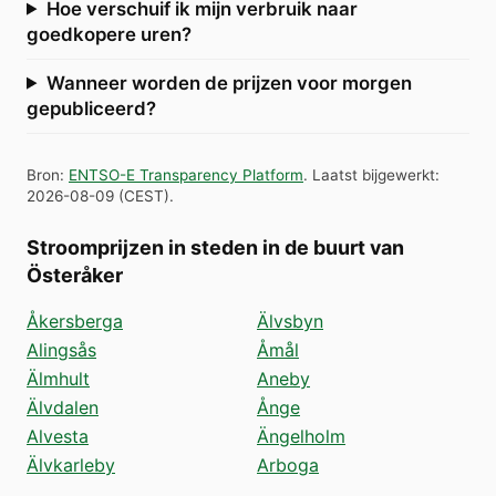
Hoe verschuif ik mijn verbruik naar
goedkopere uren?
Wanneer worden de prijzen voor morgen
gepubliceerd?
Bron
:
ENTSO-E Transparency Platform
.
Laatst bijgewerkt
:
2026-08-09
(
CEST
).
Stroomprijzen in steden in de buurt van
Österåker
Åkersberga
Älvsbyn
Alingsås
Åmål
Älmhult
Aneby
Älvdalen
Ånge
Alvesta
Ängelholm
Älvkarleby
Arboga