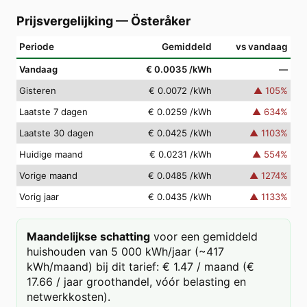
Prijsvergelijking
—
Österåker
Periode
Gemiddeld
vs vandaag
Vandaag
€ 0.0035
/kWh
—
Gisteren
€ 0.0072
/kWh
▲
105
%
Laatste 7 dagen
€ 0.0259
/kWh
▲
634
%
Laatste 30 dagen
€ 0.0425
/kWh
▲
1103
%
Huidige maand
€ 0.0231
/kWh
▲
554
%
Vorige maand
€ 0.0485
/kWh
▲
1274
%
Vorig jaar
€ 0.0435
/kWh
▲
1133
%
Maandelijkse schatting
voor een gemiddeld
huishouden van 5 000 kWh/jaar (~417
kWh/maand) bij dit tarief: € 1.47 / maand (€
17.66 / jaar groothandel, vóór belasting en
netwerkkosten).