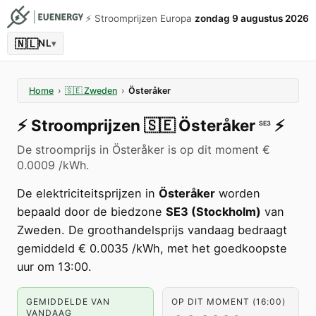
⚡️ Stroomprijzen Europa
zondag 9 augustus 2026
🇳🇱
NL
▾
Home
›
🇸🇪
Zweden
›
Österåker
⚡️
Stroomprijzen
🇸🇪
Österåker
⚡️
SE3
De stroomprijs in Österåker is op dit moment €
0.0009 /kWh.
De elektriciteitsprijzen in
Österåker
worden
bepaald door de biedzone
SE3 (Stockholm)
van
Zweden. De groothandelsprijs vandaag bedraagt
gemiddeld € 0.0035 /kWh, met het goedkoopste
uur om 13:00.
GEMIDDELDE VAN
OP DIT MOMENT (16:00)
VANDAAG