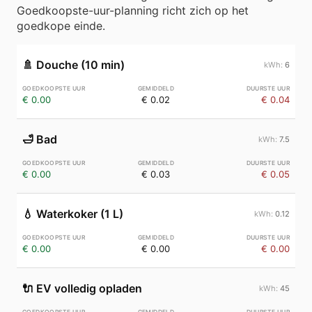
Goedkoopste-uur-planning richt zich op het
goedkope einde.
🚿
Douche (10 min)
6
€ 0.00
€ 0.02
€ 0.04
🛁
Bad
7.5
€ 0.00
€ 0.03
€ 0.05
💧
Waterkoker (1 L)
0.12
€ 0.00
€ 0.00
€ 0.00
🔌
EV volledig opladen
45