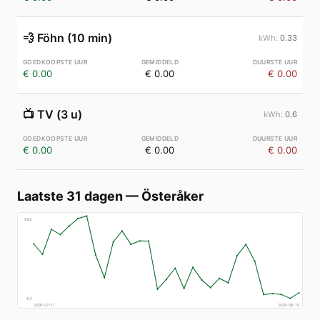
💨
Föhn (10 min)
0.33
€ 0.00
€ 0.00
€ 0.00
📺
TV (3 u)
0.6
€ 0.00
€ 0.00
€ 0.00
Laatste 31 dagen
—
Österåker
€
83
€
4
2026-07-11
2026-08-10