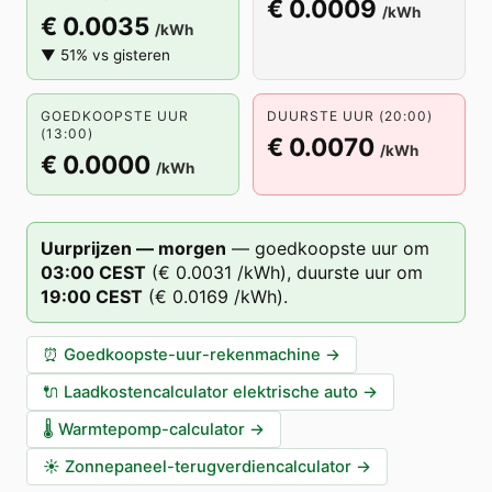
€ 0.0009
/kWh
€ 0.0035
/kWh
▼ 51% vs gisteren
GOEDKOOPSTE UUR
DUURSTE UUR (20:00)
(13:00)
€ 0.0070
/kWh
€ 0.0000
/kWh
Uurprijzen — morgen
—
goedkoopste uur om
03
:00
CEST
(
€ 0.0031
/kWh),
duurste uur om
19
:00
CEST
(
€ 0.0169
/kWh).
⏰
Goedkoopste-uur-rekenmachine
→
🔌
Laadkostencalculator elektrische auto
→
🌡️
Warmtepomp-calculator
→
☀️
Zonnepaneel-terugverdiencalculator
→