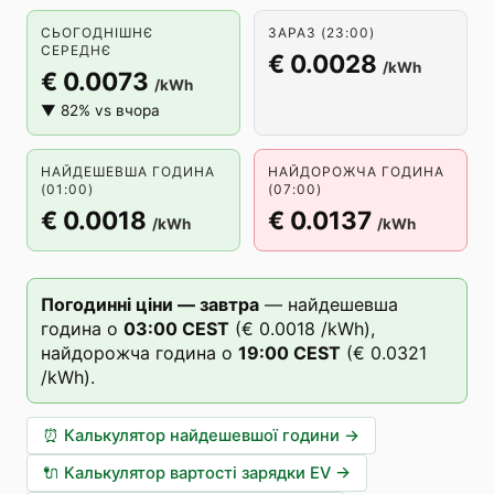
СЬОГОДНІШНЄ
ЗАРАЗ (23:00)
СЕРЕДНЄ
€ 0.0028
/kWh
€ 0.0073
/kWh
▼ 82% vs вчора
НАЙДЕШЕВША ГОДИНА
НАЙДОРОЖЧА ГОДИНА
(01:00)
(07:00)
€ 0.0018
€ 0.0137
/kWh
/kWh
Погодинні ціни — завтра
—
найдешевша
година о
03
:00
CEST
(
€ 0.0018
/kWh),
найдорожча година о
19
:00
CEST
(
€ 0.0321
/kWh).
⏰
Калькулятор найдешевшої години
→
🔌
Калькулятор вартості зарядки EV
→