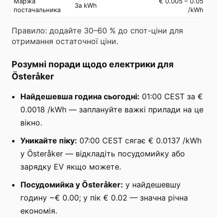
Маржа
€ 0.005 – 0.05
За kWh
постачальника
/kWh
Правило: додайте 30–60 % до спот-ціни для
отримання остаточної ціни.
Розумні поради щодо електрики для
Österåker
Найдешевша година сьогодні:
01:00 CEST за €
0.0018 /kWh — заплануйте важкі прилади на це
вікно.
Уникайте піку:
07:00 CEST сягає € 0.0137 /kWh
у Österåker — відкладіть посудомийку або
зарядку EV якщо можете.
Посудомийка у Österåker:
у найдешевшу
годину ~€ 0.00; у пік € 0.02 — значна річна
економія.