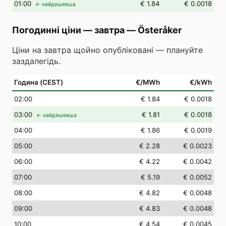
01
:00
€ 1.84
€ 0.0018
← найдешевша
Погодинні ціни — завтра
—
Österåker
Ціни на завтра щойно опубліковані — плануйте
заздалегідь.
Година (CEST)
€/MWh
€/kWh
02
:00
€ 1.84
€ 0.0018
03
:00
€ 1.81
€ 0.0018
← найдешевша
04
:00
€ 1.86
€ 0.0019
05
:00
€ 2.28
€ 0.0023
06
:00
€ 4.22
€ 0.0042
07
:00
€ 5.19
€ 0.0052
08
:00
€ 4.82
€ 0.0048
09
:00
€ 4.83
€ 0.0048
10
:00
€ 4.54
€ 0.0045