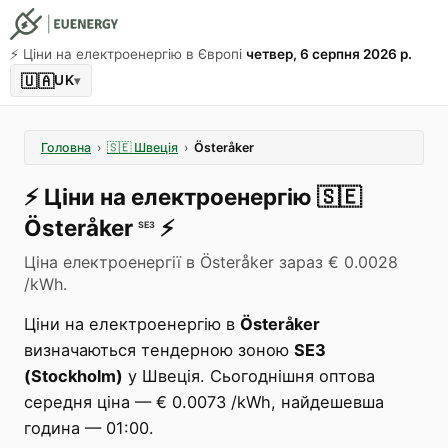
⚡️ Ціни на електроенергію в Європі
четвер, 6 серпня 2026 р.
🇺🇦
UK
▾
Головна
›
🇸🇪
Швеція
›
Österåker
⚡️
Ціни на електроенергію
🇸🇪
Österåker
⚡️
SE3
Ціна електроенергії в Österåker зараз € 0.0028
/kWh.
Ціни на електроенергію в
Österåker
визначаються тендерною зоною
SE3
(Stockholm)
у Швеція. Сьогоднішня оптова
середня ціна — € 0.0073 /kWh, найдешевша
година — 01:00.