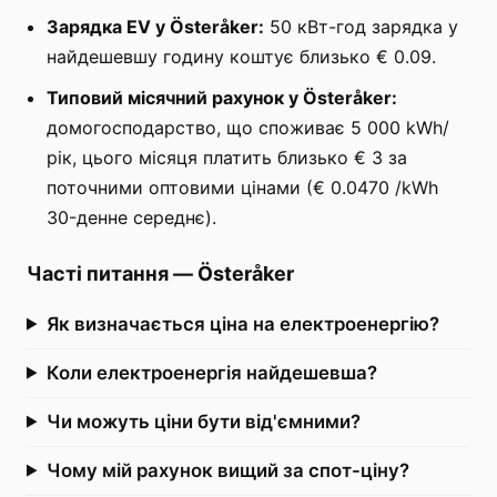
Зарядка EV у Österåker:
50 кВт-год зарядка у
найдешевшу годину коштує близько € 0.09.
Типовий місячний рахунок у Österåker:
домогосподарство, що споживає 5 000 kWh/
рік, цього місяця платить близько € 3 за
поточними оптовими цінами (€ 0.0470 /kWh
30-денне середнє).
Часті питання
—
Österåker
Як визначається ціна на електроенергію?
Коли електроенергія найдешевша?
Чи можуть ціни бути від'ємними?
Чому мій рахунок вищий за спот-ціну?