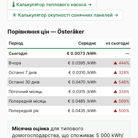
🌡️
Калькулятор теплового насоса
→
☀️
Калькулятор окупності сонячних панелей
→
Порівняння цін
—
Österåker
Період
Середнє
vs сьогодні
Сьогодні
€ 0.0073
/kWh
—
Вчора
€ 0.0395
/kWh
▲
444
%
Останні 7 днів
€ 0.0310
/kWh
▲
328
%
Останні 30 днів
€ 0.0470
/kWh
▲
548
%
Поточний місяць
€ 0.0315
/kWh
▲
334
%
Попередній місяць
€ 0.0485
/kWh
▲
569
%
Попередній рік
€ 0.0435
/kWh
▲
500
%
Місячна оцінка
для типового
домогосподарства, що споживає 5 000 kWh/