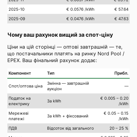
2025-10
€ 0.0576
/kWh
€ 57.64
2025-09
€ 0.0476
/kWh
€ 47.63
Чому ваш рахунок вищий за спот-ціну
Ціни на цій сторінці — оптові завтрашній — те,
що постачальники платять на ринку Nord Pool /
EPEX. Ваш фінальний рахунок додає:
Компонент
Тип
Прибл.
Змінна — завтрашній
Спот/оптова ціна
—
аукціон
Податок на
€ 0.005 – 0.20
За kWh
електрику
/kWh
Мережеві
€ 0.05 – 0.15
За kWh + фіксований
платежі
/kWh
ПДВ
Відсоток від загального
20 – 25 %