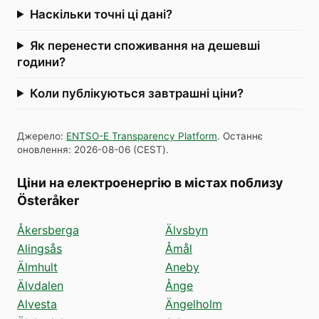
Наскільки точні ці дані?
Як перенести споживання на дешевші
години?
Коли публікуються завтрашні ціни?
Джерело
:
ENTSO-E Transparency Platform
.
Останнє
оновлення
:
2026-08-06
(
CEST
).
Ціни на електроенергію в містах поблизу
Österåker
Åkersberga
Älvsbyn
Alingsås
Åmål
Älmhult
Aneby
Älvdalen
Ånge
Alvesta
Ängelholm