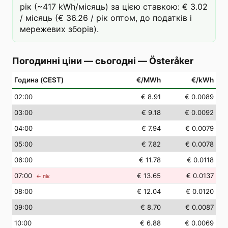
рік (~417 kWh/місяць) за цією ставкою: € 3.02
/ місяць (€ 36.26 / рік оптом, до податків і
мережевих зборів).
Погодинні ціни — сьогодні
—
Österåker
Година (CEST)
€/MWh
€/kWh
02
:00
€ 8.91
€ 0.0089
03
:00
€ 9.18
€ 0.0092
04
:00
€ 7.94
€ 0.0079
05
:00
€ 7.82
€ 0.0078
06
:00
€ 11.78
€ 0.0118
07
:00
€ 13.65
€ 0.0137
← пік
08
:00
€ 12.04
€ 0.0120
09
:00
€ 8.70
€ 0.0087
10
:00
€ 6.88
€ 0.0069