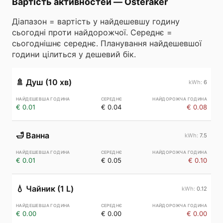
Вартість активностей
—
Österåker
Діапазон = вартість у найдешевшу годину
сьогодні проти найдорожчої. Середнє =
сьогоднішнє середнє. Планування найдешевшої
години цілиться у дешевий бік.
🚿
Душ (10 хв)
6
€ 0.01
€ 0.04
€ 0.08
🛁
Ванна
7.5
€ 0.01
€ 0.05
€ 0.10
💧
Чайник (1 L)
0.12
€ 0.00
€ 0.00
€ 0.00