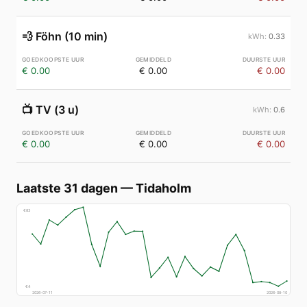
💨
Föhn (10 min)
0.33
€ 0.00
€ 0.00
€ 0.00
📺
TV (3 u)
0.6
€ 0.00
€ 0.00
€ 0.00
Laatste 31 dagen
—
Tidaholm
€
83
€
4
2026-07-11
2026-08-10