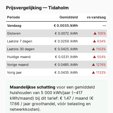
Prijsvergelijking
—
Tidaholm
Periode
Gemiddeld
vs vandaag
Vandaag
€ 0.0035
/kWh
—
Gisteren
€ 0.0072
/kWh
▲
105
%
Laatste 7 dagen
€ 0.0259
/kWh
▲
634
%
Laatste 30 dagen
€ 0.0425
/kWh
▲
1103
%
Huidige maand
€ 0.0231
/kWh
▲
554
%
Vorige maand
€ 0.0485
/kWh
▲
1274
%
Vorig jaar
€ 0.0435
/kWh
▲
1133
%
Maandelijkse schatting
voor een gemiddeld
huishouden van 5 000 kWh/jaar (~417
kWh/maand) bij dit tarief: € 1.47 / maand (€
17.66 / jaar groothandel, vóór belasting en
netwerkkosten).