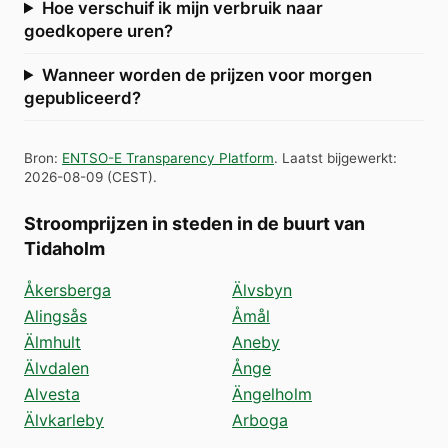
Hoe verschuif ik mijn verbruik naar
goedkopere uren?
Wanneer worden de prijzen voor morgen
gepubliceerd?
Bron
:
ENTSO-E Transparency Platform
.
Laatst bijgewerkt
:
2026-08-09
(
CEST
).
Stroomprijzen in steden in de buurt van
Tidaholm
Åkersberga
Älvsbyn
Alingsås
Åmål
Älmhult
Aneby
Älvdalen
Ånge
Alvesta
Ängelholm
Älvkarleby
Arboga