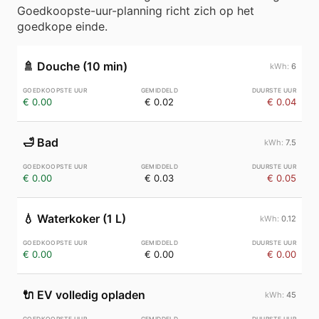
Goedkoopste-uur-planning richt zich op het
goedkope einde.
🚿
Douche (10 min)
6
€ 0.00
€ 0.02
€ 0.04
🛁
Bad
7.5
€ 0.00
€ 0.03
€ 0.05
💧
Waterkoker (1 L)
0.12
€ 0.00
€ 0.00
€ 0.00
🔌
EV volledig opladen
45