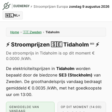
⚡️ Stroomprijzen Europa
zondag 9 augustus 2026
🇳🇱
NL
▾
Home
›
🇸🇪
Zweden
›
Tidaholm
⚡️
Stroomprijzen
🇸🇪
Tidaholm
⚡️
SE3
De stroomprijs in Tidaholm is op dit moment €
0.0000 /kWh.
De elektriciteitsprijzen in
Tidaholm
worden
bepaald door de biedzone
SE3 (Stockholm)
van
Zweden. De groothandelsprijs vandaag bedraagt
gemiddeld € 0.0035 /kWh, met het goedkoopste
uur om 13:00.
GEMIDDELDE VAN
OP DIT MOMENT (14:00)
VANDAAG