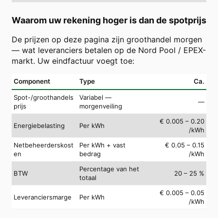
Waarom uw rekening hoger is dan de spotprijs
De prijzen op deze pagina zijn groothandel morgen
— wat leveranciers betalen op de Nord Pool / EPEX-
markt. Uw eindfactuur voegt toe:
Component
Type
Ca.
Spot-/groothandels
Variabel —
—
prijs
morgenveiling
€ 0.005 – 0.20
Energiebelasting
Per kWh
/kWh
Netbeheerderskost
Per kWh + vast
€ 0.05 – 0.15
en
bedrag
/kWh
Percentage van het
BTW
20 – 25 %
totaal
€ 0.005 – 0.05
Leveranciersmarge
Per kWh
/kWh