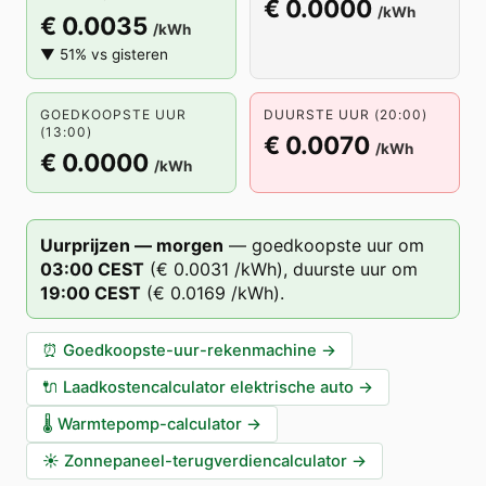
€ 0.0000
/kWh
€ 0.0035
/kWh
▼ 51% vs gisteren
GOEDKOOPSTE UUR
DUURSTE UUR (20:00)
(13:00)
€ 0.0070
/kWh
€ 0.0000
/kWh
Uurprijzen — morgen
—
goedkoopste uur om
03
:00
CEST
(
€ 0.0031
/kWh),
duurste uur om
19
:00
CEST
(
€ 0.0169
/kWh).
⏰
Goedkoopste-uur-rekenmachine
→
🔌
Laadkostencalculator elektrische auto
→
🌡️
Warmtepomp-calculator
→
☀️
Zonnepaneel-terugverdiencalculator
→