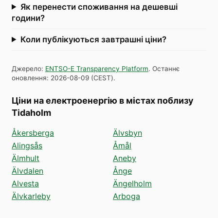
Як перенести споживання на дешевші
години?
Коли публікуються завтрашні ціни?
Джерело
:
ENTSO-E Transparency Platform
.
Останнє
оновлення
:
2026-08-09
(
CEST
).
Ціни на електроенергію в містах поблизу
Tidaholm
Åkersberga
Älvsbyn
Alingsås
Åmål
Älmhult
Aneby
Älvdalen
Ånge
Alvesta
Ängelholm
Älvkarleby
Arboga