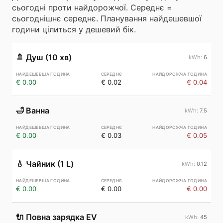
сьогодні проти найдорожчої. Середнє =
сьогоднішнє середнє. Планування найдешевшої
години цілиться у дешевий бік.
🚿
Душ (10 хв)
6
€ 0.00
€ 0.02
€ 0.04
🛁
Ванна
7.5
€ 0.00
€ 0.03
€ 0.05
💧
Чайник (1 L)
0.12
€ 0.00
€ 0.00
€ 0.00
🔌
Повна зарядка EV
45