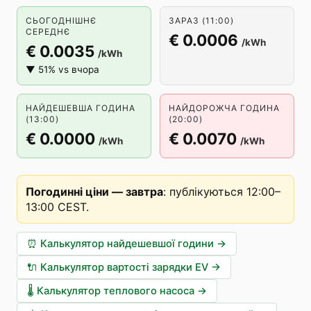
СЬОГОДНІШНЄ
ЗАРАЗ (11:00)
СЕРЕДНЄ
€ 0.0006
/kWh
€ 0.0035
/kWh
▼ 51% vs вчора
НАЙДЕШЕВША ГОДИНА
НАЙДОРОЖЧА ГОДИНА
(13:00)
(20:00)
€ 0.0000
€ 0.0070
/kWh
/kWh
Погодинні ціни — завтра
:
публікуються 12:00–
13:00 CEST
.
⏰
Калькулятор найдешевшої години
→
🔌
Калькулятор вартості зарядки EV
→
🌡️
Калькулятор теплового насоса
→