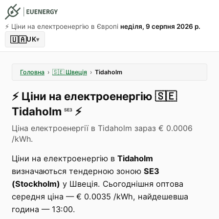
⚡️ Ціни на електроенергію в Європі
неділя, 9 серпня 2026 р.
🇺🇦
UK
▾
Головна
›
🇸🇪
Швеція
›
Tidaholm
⚡️
Ціни на електроенергію
🇸🇪
Tidaholm
⚡️
SE3
Ціна електроенергії в Tidaholm зараз € 0.0006
/kWh.
Ціни на електроенергію в
Tidaholm
визначаються тендерною зоною
SE3
(Stockholm)
у Швеція. Сьогоднішня оптова
середня ціна — € 0.0035 /kWh, найдешевша
година — 13:00.