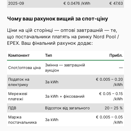
2025-09
€ 0.0476
/kWh
€ 47.63
Чому ваш рахунок вищий за спот-ціну
Ціни на цій сторінці — оптові завтрашній — те,
що постачальники платять на ринку Nord Pool /
EPEX. Ваш фінальний рахунок додає:
Компонент
Тип
Прибл.
Змінна — завтрашній
Спот/оптова ціна
—
аукціон
Податок на
€ 0.005 – 0.20
За kWh
електрику
/kWh
Мережеві
€ 0.05 – 0.15
За kWh + фіксований
платежі
/kWh
ПДВ
Відсоток від загального
20 – 25 %
Маржа
€ 0.005 – 0.05
За kWh
постачальника
/kWh