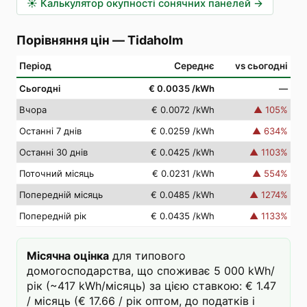
☀️
Калькулятор окупності сонячних панелей
→
Порівняння цін
—
Tidaholm
Період
Середнє
vs сьогодні
Сьогодні
€ 0.0035
/kWh
—
Вчора
€ 0.0072
/kWh
▲
105
%
Останні 7 днів
€ 0.0259
/kWh
▲
634
%
Останні 30 днів
€ 0.0425
/kWh
▲
1103
%
Поточний місяць
€ 0.0231
/kWh
▲
554
%
Попередній місяць
€ 0.0485
/kWh
▲
1274
%
Попередній рік
€ 0.0435
/kWh
▲
1133
%
Місячна оцінка
для типового
домогосподарства, що споживає 5 000 kWh/
рік (~417 kWh/місяць) за цією ставкою: € 1.47
/ місяць (€ 17.66 / рік оптом, до податків і