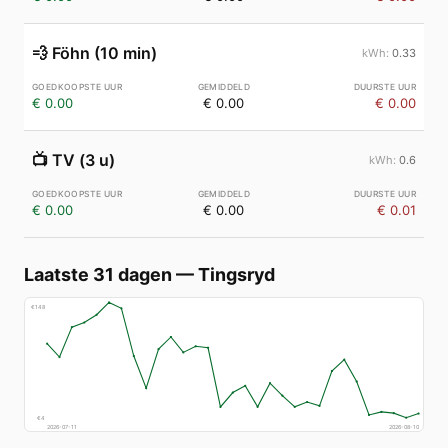
💨
Föhn (10 min)
0.33
€ 0.00
€ 0.00
€ 0.00
📺
TV (3 u)
0.6
€ 0.00
€ 0.00
€ 0.01
Laatste 31 dagen
—
Tingsryd
€
148
€
4
2026-07-11
2026-08-10