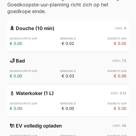
Goedkoopste-uur-planning richt zich op het
goedkope einde.
🚿
Douche (10 min)
6
€ 0.00
€ 0.02
€ 0.05
🛁
Bad
7.5
€ 0.00
€ 0.03
€ 0.06
💧
Waterkoker (1 L)
0.12
€ 0.00
€ 0.00
€ 0.00
🔌
EV volledig opladen
45