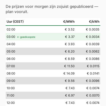
De prijzen voor morgen zijn zojuist gepubliceerd —
plan vooruit.
Uur (CEST)
€/MWh
€/kWh
02
:00
€ 3.52
€ 0.0035
03
:00
€ 3.37
€ 0.0034
← goedkoopste
04
:00
€ 3.93
€ 0.0039
05
:00
€ 6.20
€ 0.0062
06
:00
€ 8.59
€ 0.0086
07
:00
€ 11.50
€ 0.0115
08
:00
€ 14.09
€ 0.0141
09
:00
€ 9.56
€ 0.0096
10
:00
€ 7.43
€ 0.0074
11
:00
€ 6.97
€ 0.0070
12
:00
€ 7.43
€ 0.0074