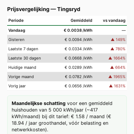
Prijsvergelijking
—
Tingsryd
Periode
Gemiddeld
vs vandaag
Vandaag
€ 0.0038
/kWh
—
Gisteren
€ 0.0094
/kWh
▲
149
%
Laatste 7 dagen
€ 0.0334
/kWh
▲
780
%
Laatste 30 dagen
€ 0.0668
/kWh
▲
1664
%
Huidige maand
€ 0.0289
/kWh
▲
664
%
Vorige maand
€ 0.0782
/kWh
▲
1965
%
Vorig jaar
€ 0.0656
/kWh
▲
1631
%
Maandelijkse schatting
voor een gemiddeld
huishouden van 5 000 kWh/jaar (~417
kWh/maand) bij dit tarief: € 1.58 / maand (€
18.94 / jaar groothandel, vóór belasting en
netwerkkosten).