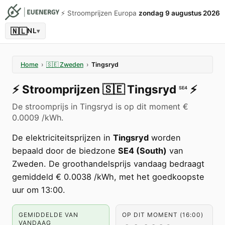
⚡️ Stroomprijzen Europa
zondag 9 augustus 2026
🇳🇱
NL
▾
Home
›
🇸🇪
Zweden
›
Tingsryd
⚡️
Stroomprijzen
🇸🇪
Tingsryd
⚡️
SE4
De stroomprijs in Tingsryd is op dit moment €
0.0009 /kWh.
De elektriciteitsprijzen in
Tingsryd
worden
bepaald door de biedzone
SE4 (South)
van
Zweden. De groothandelsprijs vandaag bedraagt
gemiddeld € 0.0038 /kWh, met het goedkoopste
uur om 13:00.
GEMIDDELDE VAN
OP DIT MOMENT (16:00)
VANDAAG