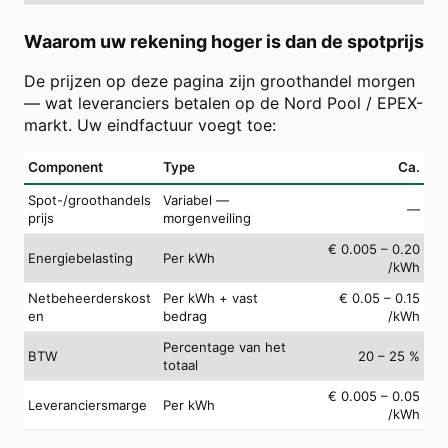
Waarom uw rekening hoger is dan de spotprijs
De prijzen op deze pagina zijn groothandel morgen
— wat leveranciers betalen op de Nord Pool / EPEX-
markt. Uw eindfactuur voegt toe:
Component
Type
Ca.
Spot-/groothandels
Variabel —
—
prijs
morgenveiling
€ 0.005 – 0.20
Energiebelasting
Per kWh
/kWh
Netbeheerderskost
Per kWh + vast
€ 0.05 – 0.15
en
bedrag
/kWh
Percentage van het
BTW
20 – 25 %
totaal
€ 0.005 – 0.05
Leveranciersmarge
Per kWh
/kWh