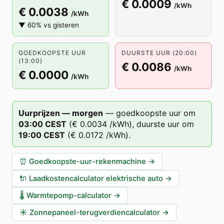
€ 0.0009
/kWh
€ 0.0038
/kWh
▼ 60% vs gisteren
GOEDKOOPSTE UUR
DUURSTE UUR (20:00)
(13:00)
€ 0.0086
/kWh
€ 0.0000
/kWh
Uurprijzen — morgen
—
goedkoopste uur om
03
:00
CEST
(
€ 0.0034
/kWh),
duurste uur om
19
:00
CEST
(
€ 0.0172
/kWh).
⏰
Goedkoopste-uur-rekenmachine
→
🔌
Laadkostencalculator elektrische auto
→
🌡️
Warmtepomp-calculator
→
☀️
Zonnepaneel-terugverdiencalculator
→