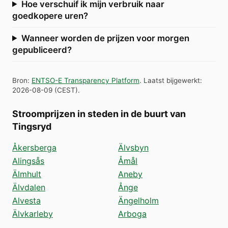
Hoe verschuif ik mijn verbruik naar
goedkopere uren?
Wanneer worden de prijzen voor morgen
gepubliceerd?
Bron
:
ENTSO-E Transparency Platform
.
Laatst bijgewerkt
:
2026-08-09
(
CEST
).
Stroomprijzen in steden in de buurt van
Tingsryd
Åkersberga
Älvsbyn
Alingsås
Åmål
Älmhult
Aneby
Älvdalen
Ånge
Alvesta
Ängelholm
Älvkarleby
Arboga