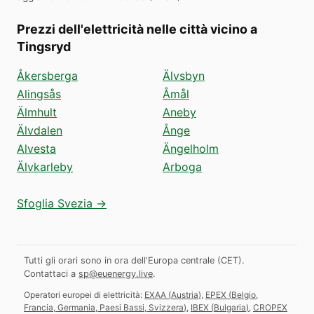
Prezzi dell'elettricità nelle città vicino a
Tingsryd
Åkersberga
Älvsbyn
Alingsås
Åmål
Älmhult
Aneby
Älvdalen
Ånge
Alvesta
Ängelholm
Älvkarleby
Arboga
Sfoglia Svezia →
Tutti gli orari sono in ora dell'Europa centrale (CET).
Contattaci a
sp@euenergy.live
.
Operatori europei di elettricità:
EXAA
(
Austria
)
,
EPEX
(
Belgio,
Francia, Germania, Paesi Bassi, Svizzera
)
,
IBEX
(
Bulgaria
)
,
CROPEX