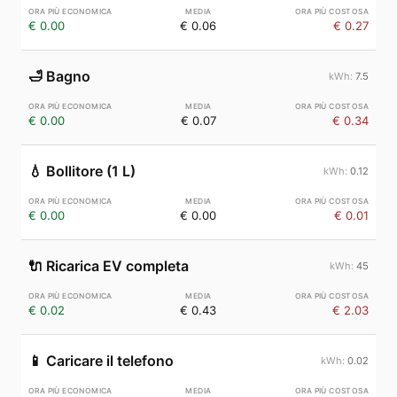
€ 0.00
€ 0.06
€ 0.27
🛁
Bagno
7.5
€ 0.00
€ 0.07
€ 0.34
💧
Bollitore (1 L)
0.12
€ 0.00
€ 0.00
€ 0.01
🔌
Ricarica EV completa
45
€ 0.02
€ 0.43
€ 2.03
📱
Caricare il telefono
0.02