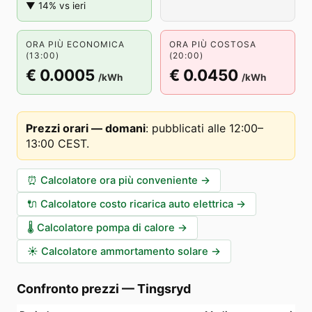
▼ 14% vs ieri
ORA PIÙ ECONOMICA
ORA PIÙ COSTOSA
(13:00)
(20:00)
€ 0.0005
€ 0.0450
/kWh
/kWh
Prezzi orari — domani
:
pubblicati alle 12:00–
13:00 CEST
.
⏰
Calcolatore ora più conveniente
→
🔌
Calcolatore costo ricarica auto elettrica
→
🌡️
Calcolatore pompa di calore
→
☀️
Calcolatore ammortamento solare
→
Confronto prezzi
—
Tingsryd