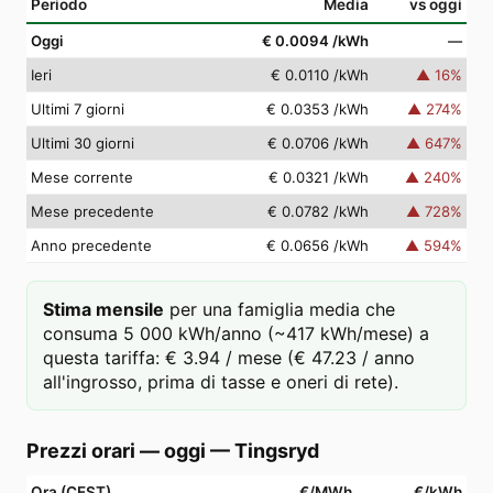
Periodo
Media
vs oggi
Oggi
€ 0.0094
/kWh
—
Ieri
€ 0.0110
/kWh
▲
16
%
Ultimi 7 giorni
€ 0.0353
/kWh
▲
274
%
Ultimi 30 giorni
€ 0.0706
/kWh
▲
647
%
Mese corrente
€ 0.0321
/kWh
▲
240
%
Mese precedente
€ 0.0782
/kWh
▲
728
%
Anno precedente
€ 0.0656
/kWh
▲
594
%
Stima mensile
per una famiglia media che
consuma 5 000 kWh/anno (~417 kWh/mese) a
questa tariffa: € 3.94 / mese (€ 47.23 / anno
all'ingrosso, prima di tasse e oneri di rete).
Prezzi orari — oggi
—
Tingsryd
Ora (CEST)
€/MWh
€/kWh