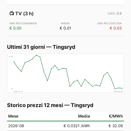
📺
TV (3 h)
0.6
€ 0.00
€ 0.01
€ 0.03
Ultimi 31 giorni
—
Tingsryd
€
148
€
7
2026-07-10
2026-08-08
Storico prezzi 12 mesi
—
Tingsryd
Mese
Media
€/MWh
2026-08
€ 0.0321
/kWh
€ 32.09