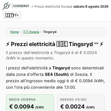
⚡️ Prezzi elettricità Europa
sabato 8 agosto 2026
🇮🇹
IT
▾
Home
›
🇸🇪
Svezia
›
Tingsryd
⚡️
Prezzi elettricità
🇸🇪
Tingsryd
⚡️
SE4
Il prezzo dell'elettricità a Tingsryd è di € 0.0024
/kWh in questo momento.
I prezzi dell'elettricità a
Tingsryd
sono determinati
dalla zona d'offerta
SE4 (South)
di Svezia. Il
prezzo all'ingrosso medio oggi è di € 0.0094 /kWh,
con l'ora più conveniente alle 13:00.
MEDIA ODIERNA
ADESSO (10:00)
€ 0.0094
€ 0.0024
/kWh
/kWh