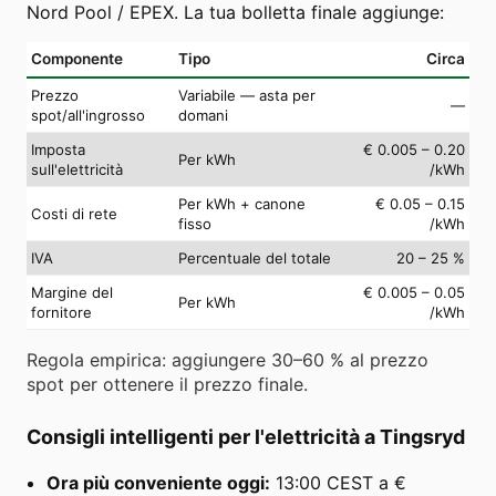
Nord Pool / EPEX. La tua bolletta finale aggiunge:
Componente
Tipo
Circa
Prezzo
Variabile — asta per
—
spot/all'ingrosso
domani
Imposta
€ 0.005 – 0.20
Per kWh
sull'elettricità
/kWh
Per kWh + canone
€ 0.05 – 0.15
Costi di rete
fisso
/kWh
IVA
Percentuale del totale
20 – 25 %
Margine del
€ 0.005 – 0.05
Per kWh
fornitore
/kWh
Regola empirica: aggiungere 30–60 % al prezzo
spot per ottenere il prezzo finale.
Consigli intelligenti per l'elettricità a Tingsryd
Ora più conveniente oggi:
13:00 CEST a €