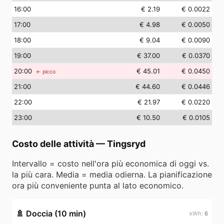
16
:00
€ 2.19
€ 0.0022
17
:00
€ 4.98
€ 0.0050
18
:00
€ 9.04
€ 0.0090
19
:00
€ 37.00
€ 0.0370
20
:00
€ 45.01
€ 0.0450
← picco
21
:00
€ 44.60
€ 0.0446
22
:00
€ 21.97
€ 0.0220
23
:00
€ 10.50
€ 0.0105
Costo delle attività
—
Tingsryd
Intervallo = costo nell'ora più economica di oggi vs.
la più cara. Media = media odierna. La pianificazione
ora più conveniente punta al lato economico.
🚿
Doccia (10 min)
6