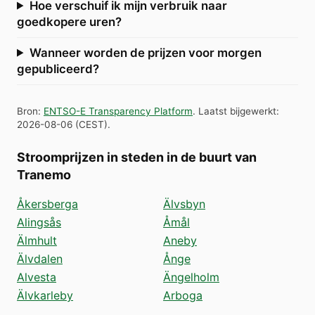
Hoe verschuif ik mijn verbruik naar
goedkopere uren?
Wanneer worden de prijzen voor morgen
gepubliceerd?
Bron
:
ENTSO-E Transparency Platform
.
Laatst bijgewerkt
:
2026-08-06
(
CEST
).
Stroomprijzen in steden in de buurt van
Tranemo
Åkersberga
Älvsbyn
Alingsås
Åmål
Älmhult
Aneby
Älvdalen
Ånge
Alvesta
Ängelholm
Älvkarleby
Arboga