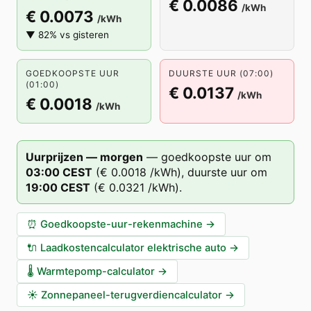
€ 0.0086
/kWh
€ 0.0073
/kWh
▼ 82% vs gisteren
GOEDKOOPSTE UUR
DUURSTE UUR (07:00)
(01:00)
€ 0.0137
/kWh
€ 0.0018
/kWh
Uurprijzen — morgen
—
goedkoopste uur om
03
:00
CEST
(
€ 0.0018
/kWh),
duurste uur om
19
:00
CEST
(
€ 0.0321
/kWh).
⏰
Goedkoopste-uur-rekenmachine
→
🔌
Laadkostencalculator elektrische auto
→
🌡️
Warmtepomp-calculator
→
☀️
Zonnepaneel-terugverdiencalculator
→