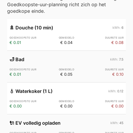
Goedkoopste-uur-planning richt zich op het
goedkope einde.
🚿
Douche (10 min)
6
€ 0.01
€ 0.04
€ 0.08
🛁
Bad
7.5
€ 0.01
€ 0.05
€ 0.10
💧
Waterkoker (1 L)
0.12
€ 0.00
€ 0.00
€ 0.00
🔌
EV volledig opladen
45