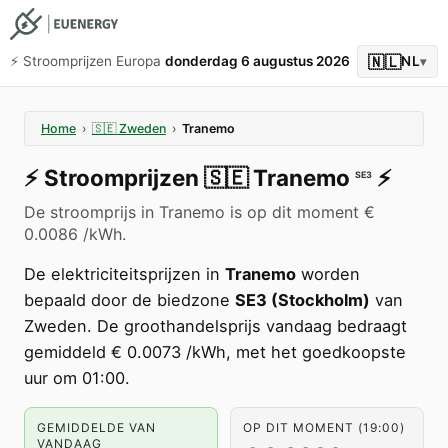
🇳🇱
⚡️ Stroomprijzen Europa
donderdag 6 augustus 2026
NL
▾
Home
›
🇸🇪
Zweden
›
Tranemo
⚡️
Stroomprijzen
🇸🇪
Tranemo
⚡️
SE3
De stroomprijs in Tranemo is op dit moment €
0.0086 /kWh.
De elektriciteitsprijzen in
Tranemo
worden
bepaald door de biedzone
SE3 (Stockholm)
van
Zweden. De groothandelsprijs vandaag bedraagt
gemiddeld € 0.0073 /kWh, met het goedkoopste
uur om 01:00.
GEMIDDELDE VAN
OP DIT MOMENT (19:00)
VANDAAG