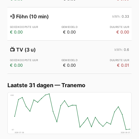
💨
Föhn (10 min)
0.33
€ 0.00
€ 0.00
€ 0.00
📺
TV (3 u)
0.6
€ 0.00
€ 0.00
€ 0.01
Laatste 31 dagen
—
Tranemo
€
83
€
7
2026-07-08
2026-08-07