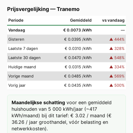
Prijsvergelijking
—
Tranemo
Periode
Gemiddeld
vs vandaag
Vandaag
€ 0.0073
/kWh
—
Gisteren
€ 0.0395
/kWh
▲
444
%
Laatste 7 dagen
€ 0.0310
/kWh
▲
328
%
Laatste 30 dagen
€ 0.0470
/kWh
▲
548
%
Huidige maand
€ 0.0315
/kWh
▲
334
%
Vorige maand
€ 0.0485
/kWh
▲
569
%
Vorig jaar
€ 0.0435
/kWh
▲
500
%
Maandelijkse schatting
voor een gemiddeld
huishouden van 5 000 kWh/jaar (~417
kWh/maand) bij dit tarief: € 3.02 / maand (€
36.26 / jaar groothandel, vóór belasting en
netwerkkosten).