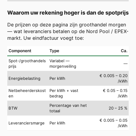
Waarom uw rekening hoger is dan de spotprijs
De prijzen op deze pagina zijn groothandel morgen
— wat leveranciers betalen op de Nord Pool / EPEX-
markt. Uw eindfactuur voegt toe:
Component
Type
Ca.
Spot-/groothandels
Variabel —
—
prijs
morgenveiling
€ 0.005 – 0.20
Energiebelasting
Per kWh
/kWh
Netbeheerderskost
Per kWh + vast
€ 0.05 – 0.15
en
bedrag
/kWh
Percentage van het
BTW
20 – 25 %
totaal
€ 0.005 – 0.05
Leveranciersmarge
Per kWh
/kWh