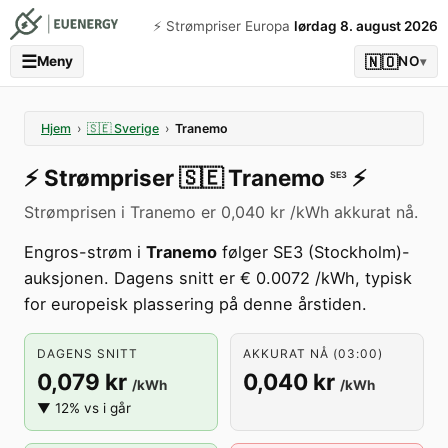
⚡️ Strømpriser Europa
lørdag 8. august 2026
☰
🇳🇴
Meny
NO
▾
Hjem
›
🇸🇪
Sverige
›
Tranemo
⚡️
Strømpriser
🇸🇪
Tranemo
⚡️
SE3
Strømprisen i Tranemo er 0,040 kr /kWh akkurat nå.
Engros-strøm i
Tranemo
følger SE3 (Stockholm)-
auksjonen. Dagens snitt er € 0.0072 /kWh, typisk
for europeisk plassering på denne årstiden.
DAGENS SNITT
AKKURAT NÅ (03:00)
0,079 kr
0,040 kr
/kWh
/kWh
▼ 12% vs i går