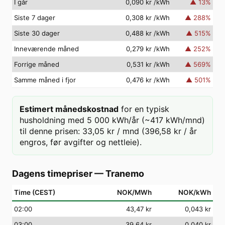
I går
0,090 kr
/kWh
▲
13
%
Siste 7 dager
0,308 kr
/kWh
▲
288
%
Siste 30 dager
0,488 kr
/kWh
▲
515
%
Inneværende måned
0,279 kr
/kWh
▲
252
%
Forrige måned
0,531 kr
/kWh
▲
569
%
Samme måned i fjor
0,476 kr
/kWh
▲
501
%
Estimert månedskostnad
for en typisk
husholdning med 5 000 kWh/år (~417 kWh/mnd)
til denne prisen: 33,05 kr / mnd (396,58 kr / år
engros, før avgifter og nettleie).
Dagens timepriser
—
Tranemo
Time (CEST)
NOK/MWh
NOK/kWh
02
:00
43,47 kr
0,043 kr
03
:00
39,64 kr
0,040 kr