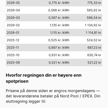
2026-05
0,775 kr
/kWh
775,33 kr
2026-04
0,566 kr
/kWh
565,62 kr
2026-03
0,597 kr
/kWh
596,54 kr
2026-02
1,135 kr
/kWh
1 134,92 kr
2026-01
1,115 kr
/kWh
1 114,81 kr
2025-12
0,525 kr
/kWh
524,52 kr
2025-11
0,697 kr
/kWh
697,23 kr
2025-10
0,631 kr
/kWh
630,74 kr
2025-09
0,521 kr
/kWh
521,22 kr
Hvorfor regningen din er høyere enn
spotprisen
Prisene på denne siden er engros morgendagens —
det leverandørene betaler på Nord Pool / EPEX. Din
sluttregning legger til: