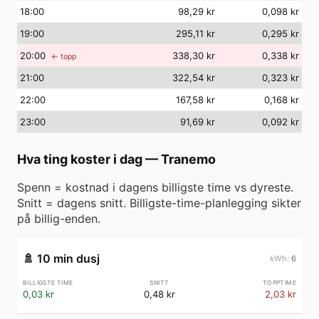
18
:00
98,29 kr
0,098 kr
19
:00
295,11 kr
0,295 kr
20
:00
338,30 kr
0,338 kr
← topp
21
:00
322,54 kr
0,323 kr
22
:00
167,58 kr
0,168 kr
23
:00
91,69 kr
0,092 kr
Hva ting koster i dag
—
Tranemo
Spenn = kostnad i dagens billigste time vs dyreste.
Snitt = dagens snitt. Billigste-time-planlegging sikter
på billig-enden.
🚿
10 min dusj
6
0,03 kr
0,48 kr
2,03 kr