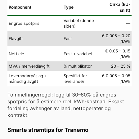
Cirka (EU-
Komponent
Type
snitt)
Variabel (denne
Engros spotpris
—
siden)
€ 0.005 – 0.20
Elavgift
Fast
/kWh
€ 0.05 – 0.15
Nettleie
Fast + variabel
/kWh
MVA / merverdiavgift
% multiplikator
20 – 25 %
Leverandørpåslag +
Spesifikt for
€ 0.005 – 0.05
månedlig avgift
leverandør
/kWh
Tommelfingerregel: legg til 30–60% på engros
spotpris for å estimere reell kWh-kostnad. Eksakt
fordeling avhenger av land, nettoperatør og
kontrakt.
Smarte strømtips for Tranemo