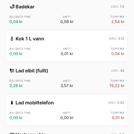
🛁
Badekar
7.5
0,04 kr
0,59 kr
2,54 kr
💧
Kok 1 L vann
0.12
0,00 kr
0,01 kr
0,04 kr
🔌
Lad elbil (fullt)
45
0,26 kr
3,57 kr
15,22 kr
📱
Lad mobiltelefon
0.02
0,00 kr
0,00 kr
0,01 kr