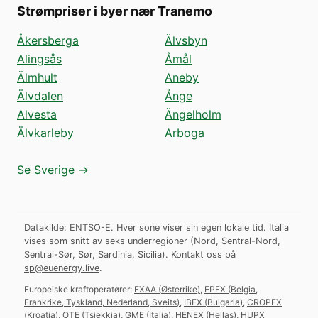
Strømpriser i byer nær Tranemo
Åkersberga
Älvsbyn
Alingsås
Åmål
Älmhult
Aneby
Älvdalen
Ånge
Alvesta
Ängelholm
Älvkarleby
Arboga
Se Sverige →
Datakilde: ENTSO-E. Hver sone viser sin egen lokale tid. Italia
vises som snitt av seks underregioner (Nord, Sentral-Nord,
Sentral-Sør, Sør, Sardinia, Sicilia).
Kontakt oss på
sp@euenergy.live
.
Europeiske kraftoperatører:
EXAA
(
Østerrike
)
,
EPEX
(
Belgia,
Frankrike, Tyskland, Nederland, Sveits
)
,
IBEX
(
Bulgaria
)
,
CROPEX
(
Kroatia
)
,
OTE
(
Tsjekkia
)
,
GME
(
Italia
)
,
HENEX
(
Hellas
)
,
HUPX