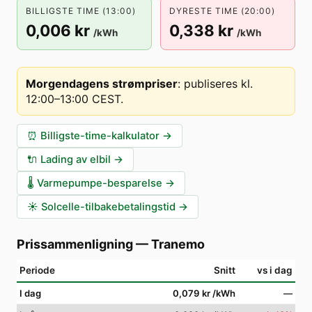
BILLIGSTE TIME (13:00)
DYRESTE TIME (20:00)
0,006 kr
0,338 kr
/kWh
/kWh
Morgendagens strømpriser
:
publiseres kl.
12:00–13:00 CEST
.
⏰
Billigste-time-kalkulator
→
🔌
Lading av elbil
→
🌡️
Varmepumpe-besparelse
→
☀️
Solcelle-tilbakebetalingstid
→
Prissammenligning
—
Tranemo
Periode
Snitt
vs i dag
I dag
0,079 kr
/kWh
—