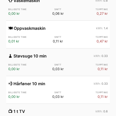
👕
Vaskemaskin
0.8
0,00 kr
0,06 kr
0,27 kr
🍽️
Oppvaskmaskin
1.4
0,01 kr
0,11 kr
0,47 kr
🧹
Støvsuge 10 min
0.33
0,00 kr
0,03 kr
0,11 kr
💨
Hårføner 10 min
0.33
0,00 kr
0,03 kr
0,11 kr
📺
1 t TV
0.6