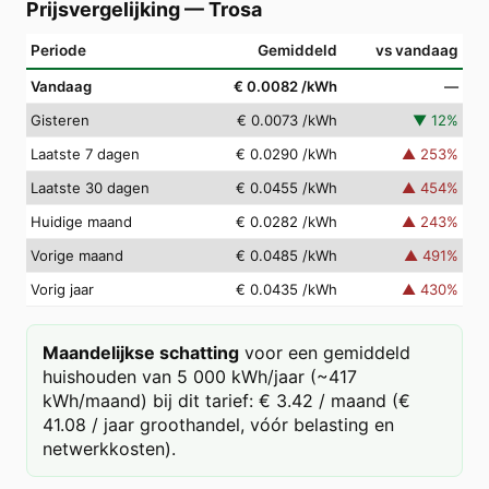
Prijsvergelijking
—
Trosa
Periode
Gemiddeld
vs vandaag
Vandaag
€ 0.0082
/kWh
—
Gisteren
€ 0.0073
/kWh
▼
12
%
Laatste 7 dagen
€ 0.0290
/kWh
▲
253
%
Laatste 30 dagen
€ 0.0455
/kWh
▲
454
%
Huidige maand
€ 0.0282
/kWh
▲
243
%
Vorige maand
€ 0.0485
/kWh
▲
491
%
Vorig jaar
€ 0.0435
/kWh
▲
430
%
Maandelijkse schatting
voor een gemiddeld
huishouden van 5 000 kWh/jaar (~417
kWh/maand) bij dit tarief: € 3.42 / maand (€
41.08 / jaar groothandel, vóór belasting en
netwerkkosten).