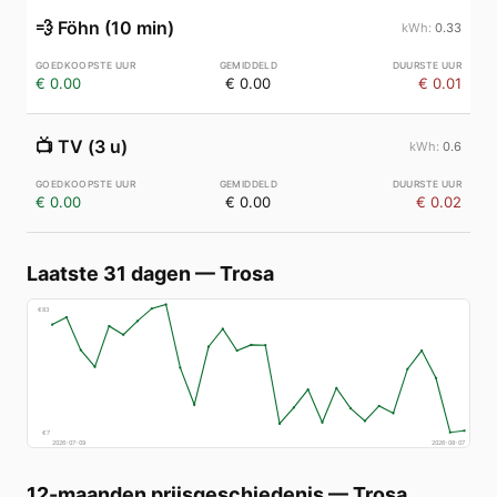
💨
Föhn (10 min)
0.33
€ 0.00
€ 0.00
€ 0.01
📺
TV (3 u)
0.6
€ 0.00
€ 0.00
€ 0.02
Laatste 31 dagen
—
Trosa
€
83
€
7
2026-07-09
2026-08-07
12-maanden prijsgeschiedenis
—
Trosa