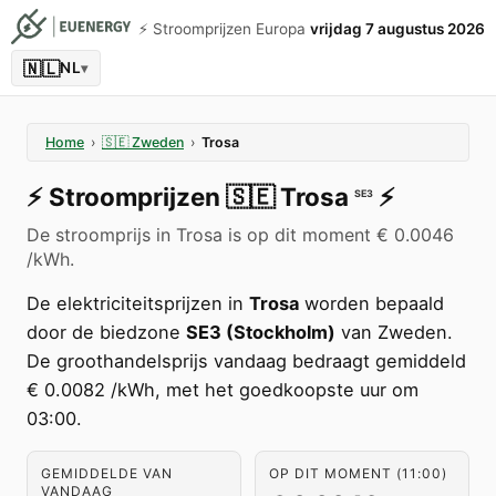
⚡️ Stroomprijzen Europa
vrijdag 7 augustus 2026
🇳🇱
NL
▾
Home
›
🇸🇪
Zweden
›
Trosa
⚡️
Stroomprijzen
🇸🇪
Trosa
⚡️
SE3
De stroomprijs in Trosa is op dit moment € 0.0046
/kWh.
De elektriciteitsprijzen in
Trosa
worden bepaald
door de biedzone
SE3 (Stockholm)
van Zweden.
De groothandelsprijs vandaag bedraagt gemiddeld
€ 0.0082 /kWh, met het goedkoopste uur om
03:00.
GEMIDDELDE VAN
OP DIT MOMENT (11:00)
VANDAAG