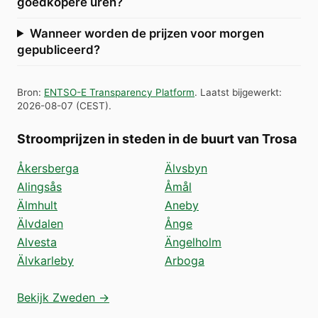
goedkopere uren?
Wanneer worden de prijzen voor morgen
gepubliceerd?
Bron
:
ENTSO-E Transparency Platform
.
Laatst bijgewerkt
:
2026-08-07
(
CEST
).
Stroomprijzen in steden in de buurt van Trosa
Åkersberga
Älvsbyn
Alingsås
Åmål
Älmhult
Aneby
Älvdalen
Ånge
Alvesta
Ängelholm
Älvkarleby
Arboga
Bekijk Zweden →