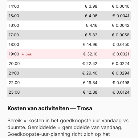
14
:00
€ 3.98
€ 0.0040
15
:00
€ 4.06
€ 0.0041
16
:00
€ 4.16
€ 0.0042
17
:00
€ 5.83
€ 0.0058
18
:00
€ 14.96
€ 0.0150
19
:00
€ 32.10
€ 0.0321
← piek
20
:00
€ 22.42
€ 0.0224
21
:00
€ 29.40
€ 0.0294
22
:00
€ 19.84
€ 0.0198
23
:00
€ 12.38
€ 0.0124
Kosten van activiteiten
—
Trosa
Bereik = kosten in het goedkoopste uur vandaag vs.
duurste. Gemiddelde = gemiddelde van vandaag.
Goedkoopste-uur-planning richt zich op het