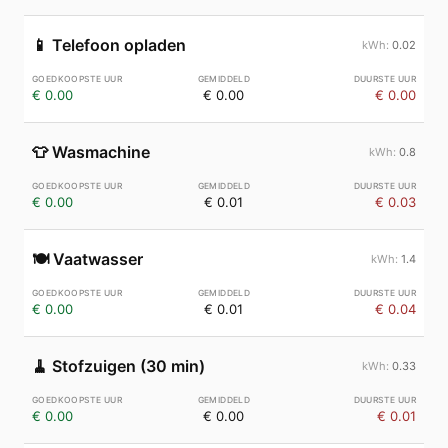
📱
Telefoon opladen
0.02
€ 0.00
€ 0.00
€ 0.00
👕
Wasmachine
0.8
€ 0.00
€ 0.01
€ 0.03
🍽️
Vaatwasser
1.4
€ 0.00
€ 0.01
€ 0.04
🧹
Stofzuigen (30 min)
0.33
€ 0.00
€ 0.00
€ 0.01