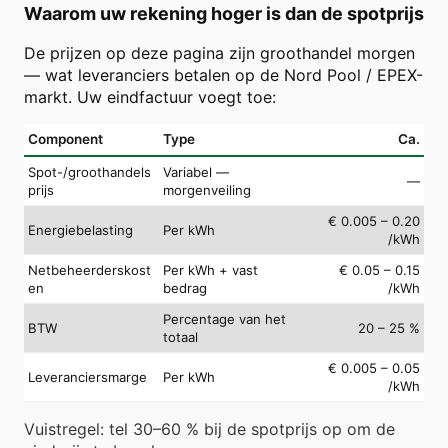
Waarom uw rekening hoger is dan de spotprijs
De prijzen op deze pagina zijn groothandel morgen
— wat leveranciers betalen op de Nord Pool / EPEX-
markt. Uw eindfactuur voegt toe:
Component
Type
Ca.
Spot-/groothandels
Variabel —
—
prijs
morgenveiling
€ 0.005 – 0.20
Energiebelasting
Per kWh
/kWh
Netbeheerderskost
Per kWh + vast
€ 0.05 – 0.15
en
bedrag
/kWh
Percentage van het
BTW
20 – 25 %
totaal
€ 0.005 – 0.05
Leveranciersmarge
Per kWh
/kWh
Vuistregel: tel 30–60 % bij de spotprijs op om de