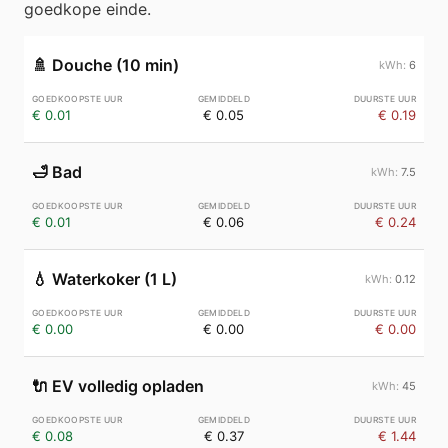
goedkope einde.
🚿
Douche (10 min)
6
€ 0.01
€ 0.05
€ 0.19
🛁
Bad
7.5
€ 0.01
€ 0.06
€ 0.24
💧
Waterkoker (1 L)
0.12
€ 0.00
€ 0.00
€ 0.00
🔌
EV volledig opladen
45
€ 0.08
€ 0.37
€ 1.44