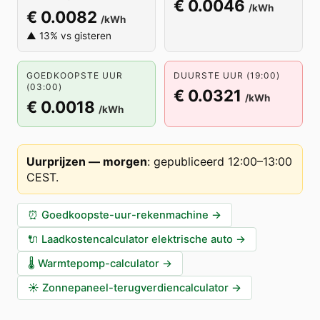
€ 0.0046
/kWh
€ 0.0082
/kWh
▲ 13% vs gisteren
GOEDKOOPSTE UUR
DUURSTE UUR (19:00)
(03:00)
€ 0.0321
/kWh
€ 0.0018
/kWh
Uurprijzen — morgen
:
gepubliceerd 12:00–13:00
CEST
.
⏰
Goedkoopste-uur-rekenmachine
→
🔌
Laadkostencalculator elektrische auto
→
🌡️
Warmtepomp-calculator
→
☀️
Zonnepaneel-terugverdiencalculator
→