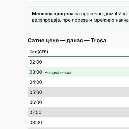
Месечна процена
за просечно домаћинст
велепродаја, пре пореза и мрежних накна
Сатне цене — данас
—
Trosa
Сат (СЕВ)
02
:00
03
:00
← најјефтинији
04
:00
05
:00
06
:00
07
:00
08
:00