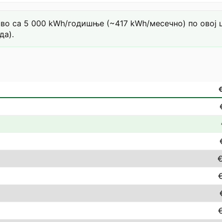
во са 5 000 kWh/годишње (~417 kWh/месечно) по овој це
да).
€