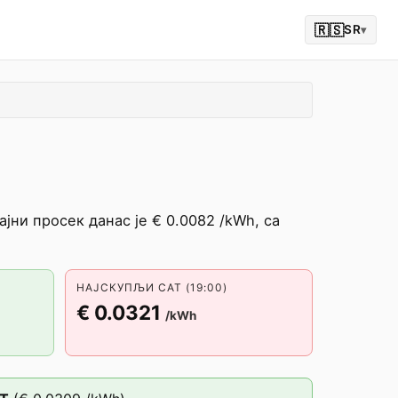
🇷🇸
SR
▾
ни просек данас је € 0.0082 /kWh, са
НАЈСКУПЉИ САТ (19:00)
€ 0.0321
/kWh