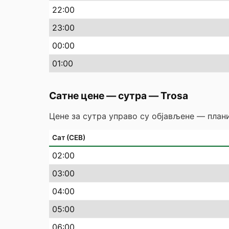
22
:00
23
:00
00
:00
01
:00
Сатне цене — сутра
—
Trosa
Цене за сутра управо су објављене — плани
Сат (СЕВ)
02
:00
03
:00
04
:00
05
:00
06
:00