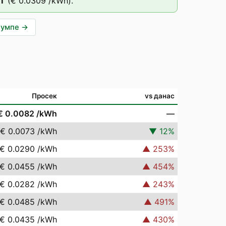
T
(
€ 0.0309
/kWh).
пумпе
→
Просек
vs данас
€ 0.0082
/kWh
—
€ 0.0073
/kWh
▼
12
%
€ 0.0290
/kWh
▲
253
%
€ 0.0455
/kWh
▲
454
%
€ 0.0282
/kWh
▲
243
%
€ 0.0485
/kWh
▲
491
%
€ 0.0435
/kWh
▲
430
%