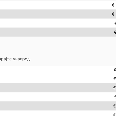
€
€
рајте унапред.
€
€
€
€