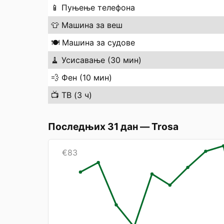
📱
Пуњење телефона
👕
Машина за веш
🍽️
Машина за судове
🧹
Усисавање (30 мин)
💨
Фен (10 мин)
📺
ТВ (3 ч)
Последњих 31 дан
—
Trosa
€
83