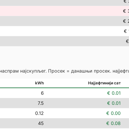
€ 
€ 
€ 
€ 
€
 наспрам најскупљег. Просек = данашњи просек. најјефт
kWh
Најјефтинији сат
6
€ 0.01
7.5
€ 0.01
0.12
€ 0.00
45
€ 0.08