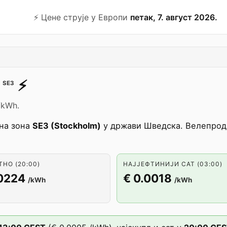
⚡️ Цене струје у Европи
петак, 7. август 2026.
⚡️
SE3
/kWh.
на зона
SE3 (Stockholm)
у држави Шведска. Велепродај
НО (20:00)
НАЈЈЕФТИНИЈИ САТ (03:00)
.0224
€ 0.0018
/kWh
/kWh