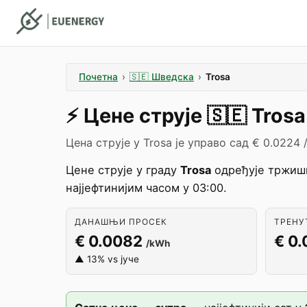
Почетна
›
🇸🇪
Шведска
›
Trosa
⚡️
Цене струје
🇸🇪
Trosa
Цена струје у Trosa је управо сад € 0.0224 
Цене струје у граду
Trosa
одређује тржиш
најјефтинијим часом у 03:00.
ДАНАШЊИ ПРОСЕК
ТРЕНУТ
€ 0.0082
€ 0
/kWh
▲ 13% vs јуче