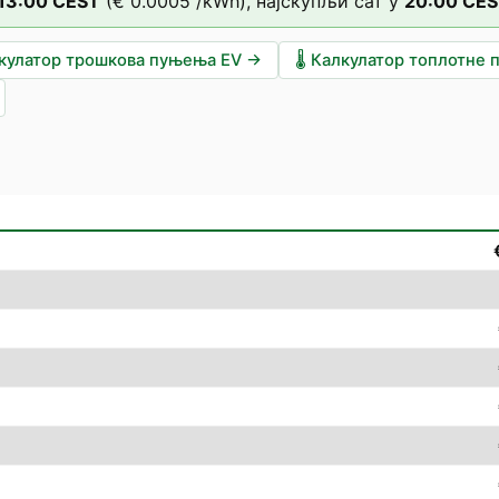
13
:00
CEST
(
€ 0.0005
/kWh),
најскупљи сат у
20
:00
CES
кулатор трошкова пуњења EV
→
🌡️
Калкулатор топлотне 