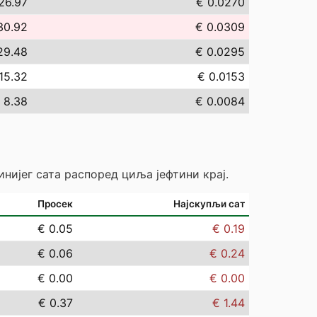
26.97
€ 0.0270
30.92
€ 0.0309
29.48
€ 0.0295
15.32
€ 0.0153
 8.38
€ 0.0084
инијег сата распоред циља јефтини крај.
Просек
Најскупљи сат
€ 0.05
€ 0.19
€ 0.06
€ 0.24
€ 0.00
€ 0.00
€ 0.37
€ 1.44