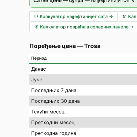
Сатне цене — сутра
—
најјефтинији сат у
⏰
Калкулатор најјефтинијег сата
→
🔌
Кал
☀️
Калкулатор повраћаја соларних панела
→
Поређење цена
—
Trosa
Период
Данас
Јуче
Последњих 7 дана
Последњих 30 дана
Текући месец
Претходни месец
Претходна година