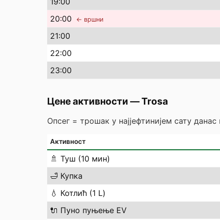
19
:00
20
:00
← вршни
21
:00
22
:00
23
:00
Цене активности
—
Trosa
Опсег = трошак у најјефтинијем сату данас
Активност
🚿
Туш (10 мин)
🛁
Купка
💧
Котлић (1 L)
🔌
Пуно пуњење EV