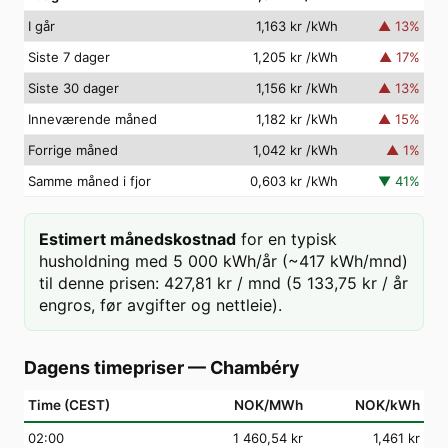
I går
1,163 kr
/kWh
▲
13
%
Siste 7 dager
1,205 kr
/kWh
▲
17
%
Siste 30 dager
1,156 kr
/kWh
▲
13
%
Inneværende måned
1,182 kr
/kWh
▲
15
%
Forrige måned
1,042 kr
/kWh
▲
1
%
Samme måned i fjor
0,603 kr
/kWh
▼
41
%
Estimert månedskostnad
for en typisk
husholdning med 5 000 kWh/år (~417 kWh/mnd)
til denne prisen: 427,81 kr / mnd (5 133,75 kr / år
engros, før avgifter og nettleie).
Dagens timepriser
—
Chambéry
Time (CEST)
NOK/MWh
NOK/kWh
02
:00
1 460,54 kr
1,461 kr