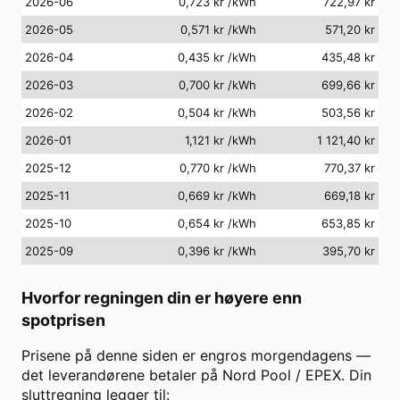
2026-06
0,723 kr
/kWh
722,97 kr
2026-05
0,571 kr
/kWh
571,20 kr
2026-04
0,435 kr
/kWh
435,48 kr
2026-03
0,700 kr
/kWh
699,66 kr
2026-02
0,504 kr
/kWh
503,56 kr
2026-01
1,121 kr
/kWh
1 121,40 kr
2025-12
0,770 kr
/kWh
770,37 kr
2025-11
0,669 kr
/kWh
669,18 kr
2025-10
0,654 kr
/kWh
653,85 kr
2025-09
0,396 kr
/kWh
395,70 kr
Hvorfor regningen din er høyere enn
spotprisen
Prisene på denne siden er engros morgendagens —
det leverandørene betaler på Nord Pool / EPEX. Din
sluttregning legger til: