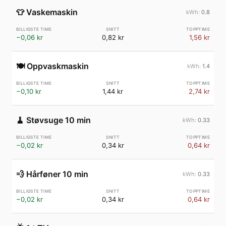
👕
Vaskemaskin
0.8
−0,06 kr
0,82 kr
1,56 kr
🍽️
Oppvaskmaskin
1.4
−0,10 kr
1,44 kr
2,74 kr
🧹
Støvsuge 10 min
0.33
−0,02 kr
0,34 kr
0,64 kr
💨
Hårføner 10 min
0.33
−0,02 kr
0,34 kr
0,64 kr