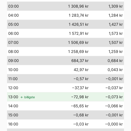
03
:00
1 308,96 kr
1,309 kr
04
:00
1 283,74 kr
1,284 kr
05
:00
1 426,51 kr
1,427 kr
06
:00
1 572,91 kr
1,573 kr
07
:00
1 506,69 kr
1,507 kr
08
:00
1 258,69 kr
1,259 kr
09
:00
684,37 kr
0,684 kr
10
:00
42,97 kr
0,043 kr
11
:00
−0,57 kr
−0,001 kr
12
:00
−37,37 kr
−0,037 kr
13
:00
−72,98 kr
−0,073 kr
← billigste
14
:00
−65,65 kr
−0,066 kr
15
:00
−0,68 kr
−0,001 kr
16
:00
−0,03 kr
−0,000 kr