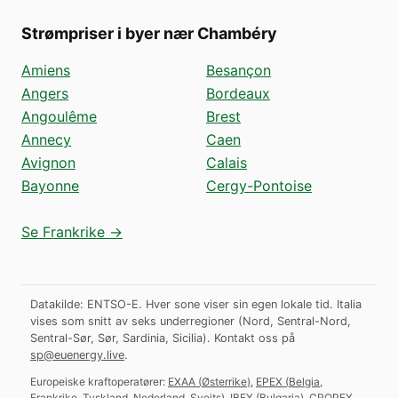
Strømpriser i byer nær Chambéry
Amiens
Besançon
Angers
Bordeaux
Angoulême
Brest
Annecy
Caen
Avignon
Calais
Bayonne
Cergy-Pontoise
Se Frankrike →
Datakilde: ENTSO-E. Hver sone viser sin egen lokale tid. Italia
vises som snitt av seks underregioner (Nord, Sentral-Nord,
Sentral-Sør, Sør, Sardinia, Sicilia).
Kontakt oss på
sp@euenergy.live
.
Europeiske kraftoperatører:
EXAA
(
Østerrike
)
,
EPEX
(
Belgia,
Frankrike, Tyskland, Nederland, Sveits
)
,
IBEX
(
Bulgaria
)
,
CROPEX