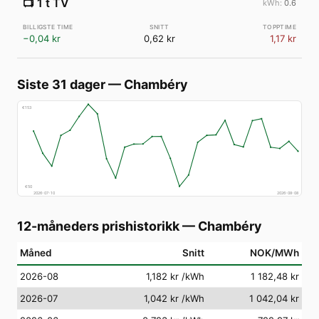
📺
1 t TV
0.6
−0,04 kr
0,62 kr
1,17 kr
Siste 31 dager
—
Chambéry
€
153
€
50
2026-07-10
2026-08-08
12-måneders prishistorikk
—
Chambéry
Måned
Snitt
NOK/MWh
2026-08
1,182 kr
/kWh
1 182,48 kr
2026-07
1,042 kr
/kWh
1 042,04 kr