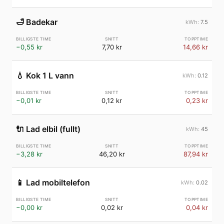
🛁
Badekar
7.5
−0,55 kr
7,70 kr
14,66 kr
💧
Kok 1 L vann
0.12
−0,01 kr
0,12 kr
0,23 kr
🔌
Lad elbil (fullt)
45
−3,28 kr
46,20 kr
87,94 kr
📱
Lad mobiltelefon
0.02
−0,00 kr
0,02 kr
0,04 kr