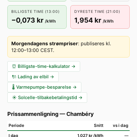
BILLIGSTE TIME (13:00)
DYRESTE TIME (21:00)
−0,073 kr
1,954 kr
/kWh
/kWh
Morgendagens strømpriser
:
publiseres kl.
12:00–13:00 CEST
.
⏰
Billigste-time-kalkulator
→
🔌
Lading av elbil
→
🌡️
Varmepumpe-besparelse
→
☀️
Solcelle-tilbakebetalingstid
→
Prissammenligning
—
Chambéry
Periode
Snitt
vs i dag
I dag
1,027 kr
/kWh
—