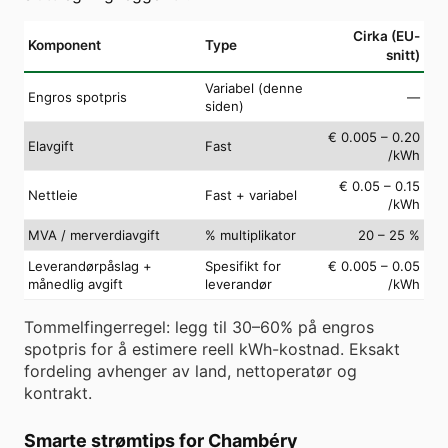
Cirka (EU-
Komponent
Type
snitt)
Variabel (denne
Engros spotpris
—
siden)
€ 0.005 – 0.20
Elavgift
Fast
/kWh
€ 0.05 – 0.15
Nettleie
Fast + variabel
/kWh
MVA / merverdiavgift
% multiplikator
20 – 25 %
Leverandørpåslag +
Spesifikt for
€ 0.005 – 0.05
månedlig avgift
leverandør
/kWh
Tommelfingerregel: legg til 30–60% på engros
spotpris for å estimere reell kWh-kostnad. Eksakt
fordeling avhenger av land, nettoperatør og
kontrakt.
Smarte strømtips for Chambéry