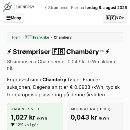
⚡️ Strømpriser Europa
lørdag 8. august 2026
☰
🇳🇴
Meny
NO
▾
Hjem
›
🇫🇷
Frankrike
›
Chambéry
⚡️
Strømpriser
🇫🇷
Chambéry
⚡️
FR
Strømprisen i Chambéry er 0,043 kr /kWh akkurat
nå.
Engros-strøm i
Chambéry
følger France-
auksjonen. Dagens snitt er € 0.0938 /kWh, typisk
for europeisk plassering på denne årstiden.
DAGENS SNITT
AKKURAT NÅ (10:00)
1,027 kr
0,043 kr
/kWh
/kWh
▼ 12% vs i går