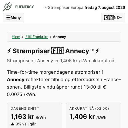
⚡️ Strømpriser Europa
fredag 7. august 2026
☰
🇳🇴
Meny
NO
▾
Hjem
›
🇫🇷
Frankrike
›
Annecy
⚡️
Strømpriser
🇫🇷
Annecy
⚡️
FR
Strømprisen i Annecy er 1,406 kr /kWh akkurat nå.
Time-for-time morgendagens strømpriser i
Annecy
reflekterer tilbud og etterspørsel i France-
sonen. Billigste vindu åpner rundt 13:00 til €
0.0075 /kWh.
DAGENS SNITT
AKKURAT NÅ (02:00)
1,163 kr
1,406 kr
/kWh
/kWh
▲ 9% vs i går