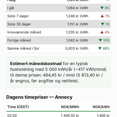
I går
1,064 kr
/kWh
▼
8
%
Siste 7 dager
1,246 kr
/kWh
▲
7
%
Siste 30 dager
1,151 kr
/kWh
▼
1
%
Inneværende måned
1,205 kr
/kWh
▲
4
%
Forrige måned
1,042 kr
/kWh
▼
10
%
Samme måned i fjor
0,603 kr
/kWh
▼
48
%
Estimert månedskostnad
for en typisk
husholdning med 5 000 kWh/år (~417 kWh/mnd)
til denne prisen: 484,45 kr / mnd (5 813,40 kr /
år engros, før avgifter og nettleie).
Dagens timepriser
—
Annecy
Time (CEST)
NOK/MWh
NOK/kWh
02
:00
1 406,02 kr
1,406 kr