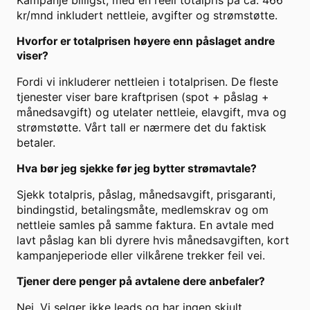
Kampanje billigst, med en reell totalpris på ca. 466
kr/mnd inkludert nettleie, avgifter og strømstøtte.
Hvorfor er totalprisen høyere enn påslaget andre
viser?
Fordi vi inkluderer nettleien i totalprisen. De fleste
tjenester viser bare kraftprisen (spot + påslag +
månedsavgift) og utelater nettleie, elavgift, mva og
strømstøtte. Vårt tall er nærmere det du faktisk
betaler.
Hva bør jeg sjekke før jeg bytter strømavtale?
Sjekk totalpris, påslag, månedsavgift, prisgaranti,
bindingstid, betalingsmåte, medlemskrav og om
nettleie samles på samme faktura. En avtale med
lavt påslag kan bli dyrere hvis månedsavgiften, kort
kampanjeperiode eller vilkårene trekker feil vei.
Tjener dere penger på avtalene dere anbefaler?
Nei. Vi selger ikke leads og har ingen skjult