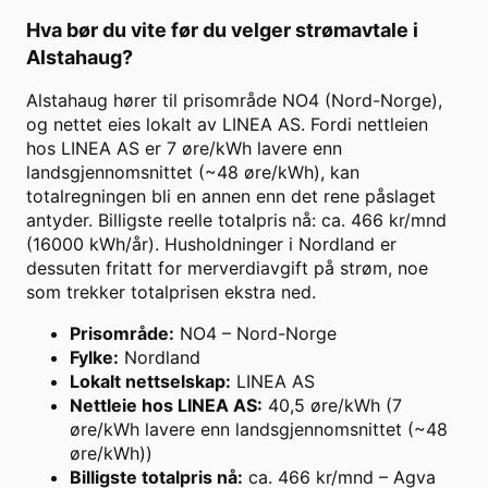
Hva bør du vite før du velger strømavtale i
Alstahaug
?
Alstahaug hører til prisområde NO4 (Nord-Norge),
og nettet eies lokalt av LINEA AS. Fordi nettleien
hos LINEA AS er 7 øre/kWh lavere enn
landsgjennomsnittet (~48 øre/kWh), kan
totalregningen bli en annen enn det rene påslaget
antyder. Billigste reelle totalpris nå: ca. 466 kr/mnd
(16000 kWh/år). Husholdninger i Nordland er
dessuten fritatt for merverdiavgift på strøm, noe
som trekker totalprisen ekstra ned.
Prisområde
:
NO4 – Nord-Norge
Fylke
:
Nordland
Lokalt nettselskap
:
LINEA AS
Nettleie hos LINEA AS
:
40,5 øre/kWh (7
øre/kWh lavere enn landsgjennomsnittet (~48
øre/kWh))
Billigste totalpris nå
:
ca. 466 kr/mnd – Agva