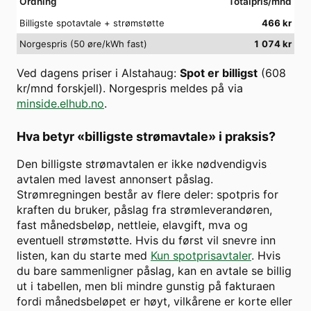
Ordning
Totalpris/mnd
Billigste spotavtale + strømstøtte
466
kr
Norgespris (50 øre/kWh fast)
1 074
kr
Ved dagens priser i
Alstahaug
:
Spot er billigst
(
608
kr/mnd forskjell). Norgespris meldes på via
minside.elhub.no
.
Hva betyr «billigste strømavtale» i praksis?
Den billigste strømavtalen er ikke nødvendigvis
avtalen med lavest annonsert påslag.
Strømregningen består av flere deler: spotpris for
kraften du bruker, påslag fra strømleverandøren,
fast månedsbeløp, nettleie, elavgift, mva og
eventuell strømstøtte. Hvis du først vil snevre inn
listen, kan du starte med
Kun spotprisavtaler
. Hvis
du bare sammenligner påslag, kan en avtale se billig
ut i tabellen, men bli mindre gunstig på fakturaen
fordi månedsbeløpet er høyt, vilkårene er korte eller