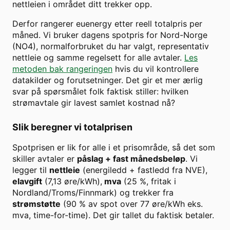
nettleien i området ditt trekker opp.
Derfor rangerer euenergy etter reell totalpris per
måned. Vi bruker dagens spotpris for
Nord-Norge
(
NO4
), normalforbruket du har valgt, representativ
nettleie og samme regelsett for alle avtaler.
Les
metoden bak rangeringen
hvis du vil kontrollere
datakilder og forutsetninger. Det gir et mer ærlig
svar på spørsmålet folk faktisk stiller: hvilken
strømavtale gir lavest samlet kostnad nå?
Slik beregner vi totalprisen
Spotprisen er lik for alle i et prisområde, så det som
skiller avtaler er
påslag + fast månedsbeløp
. Vi
legger til
nettleie
(energiledd + fastledd fra NVE),
elavgift
(7,13 øre/kWh),
mva
(25 %, fritak i
Nordland/Troms/Finnmark) og trekker fra
strømstøtte
(90 % av spot over
77
øre/kWh eks.
mva, time-for-time). Det gir tallet du faktisk betaler.