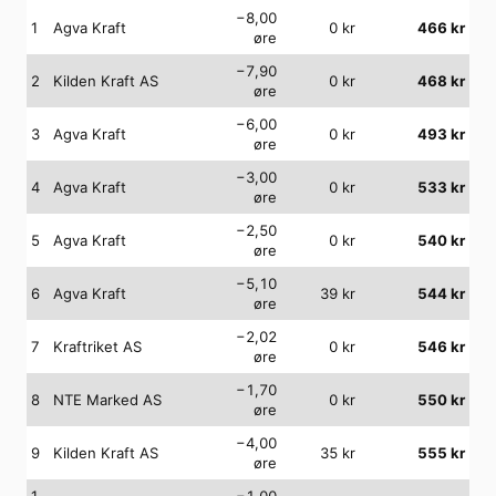
−8,00
1
Agva Kraft
0
kr
466
kr
øre
−7,90
2
Kilden Kraft AS
0
kr
468
kr
øre
−6,00
3
Agva Kraft
0
kr
493
kr
øre
−3,00
4
Agva Kraft
0
kr
533
kr
øre
−2,50
5
Agva Kraft
0
kr
540
kr
øre
−5,10
6
Agva Kraft
39
kr
544
kr
øre
−2,02
7
Kraftriket AS
0
kr
546
kr
øre
−1,70
8
NTE Marked AS
0
kr
550
kr
øre
−4,00
9
Kilden Kraft AS
35
kr
555
kr
øre
1
−1,00