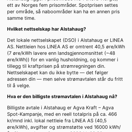
ett av Norges fem prisområder. Spotprisen settes
per område, så naboområder kan ha en annen pris
samme time.
Hvilket nettselskap har Alstahaug?
Det lokale nettselskapet (DSO) i Alstahaug er LINEA
AS. Nettleien hos LINEA AS er omtrent 40,5 øre/kWh
(7 øre/kWh lavere enn landsgjennomsnittet (~48
øre/kWh)) for en vanlig husholdning, og kommer i
tillegg til kraftprisen på strømregningen din.
Nettselskapet kan du ikke bytte — det følger
adressen din — men selve strømavtalen står du fritt
til å velge.
Hva er den billigste strømavtalen i Alstahaug nå?
Billigste avtale i Alstahaug er Agva Kraft – Agva
Spot-Kampanje, med en reell totalpris på ca. 466
kr/mnd inkl. lokal nettleie fra LINEA AS (40,5
øre/kWh), avgifter og strømstøtte ved 16000 kWh/