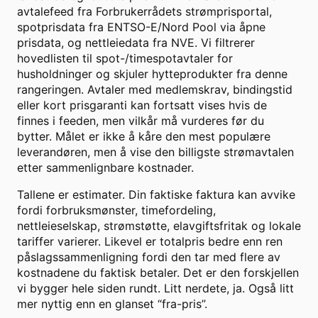
avtalefeed fra Forbrukerrådets strømprisportal,
spotprisdata fra ENTSO-E/Nord Pool via åpne
prisdata, og nettleiedata fra NVE. Vi filtrerer
hovedlisten til spot-/timespotavtaler for
husholdninger og skjuler hytteprodukter fra denne
rangeringen. Avtaler med medlemskrav, bindingstid
eller kort prisgaranti kan fortsatt vises hvis de
finnes i feeden, men vilkår må vurderes før du
bytter. Målet er ikke å kåre den mest populære
leverandøren, men å vise den billigste strømavtalen
etter sammenlignbare kostnader.
Tallene er estimater. Din faktiske faktura kan avvike
fordi forbruksmønster, timefordeling,
nettleieselskap, strømstøtte, elavgiftsfritak og lokale
tariffer varierer. Likevel er totalpris bedre enn ren
påslagssammenligning fordi den tar med flere av
kostnadene du faktisk betaler. Det er den forskjellen
vi bygger hele siden rundt. Litt nerdete, ja. Også litt
mer nyttig enn en glanset “fra-pris”.