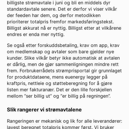
billigste strømavtale i juni og bli en middels dyr
standardavtale senere. Det er derfor vi viser vilkår
der feeden har dem, og derfor metodikken
prioriterer totalpris fremfor markedsføringstekst.
Billigst akkurat nå er nyttig. Billigst etter at vilkårene
endres er enda mer nyttig.
Se også etter forskuddsbetaling, krav om app, krav
om medlemskap og avtaler som bare gjelder nye
kunder. Slike vilkår betyr ikke automatisk at avtalen
er dårlig, men de gjør sammenligningen mindre rett
frem. Forbrukerrådets strømprisportal gir grunnlaget
for produktdataene, mens euenergy legger på
kraftpris, nettleie og støtteberegning for å gjøre
listen mer fakturanær. Det er den lille forskjellen
mellom “ser billig ut” og “er billig på regningen”.
Slik rangerer vi strømavtalene
Rangeringen er mekanisk og lik for alle leverandører:
lavest beregnet totalpris kommer først. Vi bruker