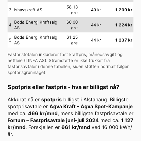
58,13
3
Ishavskraft AS
49
kr
1 209
kr
øre
Bodø Energi Kraftsalg
60,00
4
44
kr
1 224
kr
AS
øre
Bodø Energi Kraftsalg
61,25
5
44
kr
1 237
kr
AS
øre
Fastpristotalen inkluderer fast kraftpris, månedsavgift og
nettleie (
LINEA AS
). Strømstøtte er ikke trukket fra
fastprisavtaler i denne tabellen, siden støtten normalt følger
spotprisgrunnlaget.
Spotpris eller fastpris - hva er billigst nå?
Akkurat nå er
spotpris
billigst i
Alstahaug
. Billigste
spotprisavtale er
Agva Kraft
–
Agva Spot-Kampanje
med ca.
466
kr/mnd
, mens billigste fastprisavtale er
Fortum
–
Fastprisavtale juni-juli 2024
med ca.
1 127
kr/mnd
. Forskjellen er
661
kr/mnd
ved
16 000
kWh/
år.