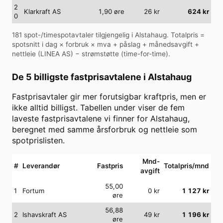
2
Klarkraft AS
1,90
øre
26
kr
624
kr
0
181
spot-/timespotavtaler tilgjengelig i
Alstahaug
. Totalpris =
spotsnitt i dag × forbruk × mva + påslag + månedsavgift +
nettleie (
LINEA AS
) − strømstøtte (time-for-time).
De 5 billigste fastprisavtalene i
Alstahaug
Fastprisavtaler gir mer forutsigbar kraftpris, men er
ikke alltid billigst. Tabellen under viser de fem
laveste fastprisavtalene vi finner for
Alstahaug
,
beregnet med samme årsforbruk og nettleie som
spotprislisten.
Mnd-
#
Leverandør
Fastpris
Totalpris/mnd
avgift
55,00
1
Fortum
0
kr
1 127
kr
øre
56,88
2
Ishavskraft AS
49
kr
1 196
kr
øre