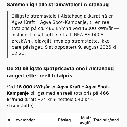
Sammenlign alle strømavtaler i
Alstahaug
Billigste strømavtale i Alstahaug akkurat nå er
Agva Kraft – Agva Spot-Kampanje, til en reell
totalpris på ca. 466 kr/mnd ved 16000 kWh/år —
inkludert lokal nettleie fra LINEA AS (40,5
øre/kWh), elavgift, mva og strømstøtte, ikke
bare påslaget. Sist oppdatert 9. august 2026 kl.
02:30.
De 20 billigste spotprisavtalene i
Alstahaug
rangert etter reell totalpris
Ved
16 000
kWh/år
er
Agva Kraft
–
Agva Spot-
Kampanje
billigst med en reell totalpris på
466
kr/mnd
(kraft
−74
kr + nettleie
540
kr −
strømstøtte).
Mnd-
#
Leverandør
Påslag
Totalpris/mnd
avgift