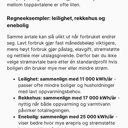
mellom toppavtalene er ofte liten.
Regneeksempler: leilighet, rekkehus og
enebolig
Samme avtale kan slå ulikt ut når forbruket endrer
seg. Lavt forbruk gjør fast månedsbeløp viktigere,
mens høyt forbruk gjør påslag, elavgift, strømstøtte
og nettleie mer utslagsgivende. Derfor bør du ikke
velge strømavtale bare etter én standardprofil hvis
boligen din bruker mye mer eller mindre strøm.
Leilighet: sammenlign med 11 000 kWh/år
-
passer ofte mindre boliger og husholdninger
med lavt oppvarmingsbehov.
Rekkehus: sammenlign med 17 000 kWh/år
-
nyttig når både oppvarming og varmtvann
påvirker totalregningen.
Enebolig: sammenlign med 25 000 kWh/år
-
viser bedre hvor mye ørepris og strømstøtte