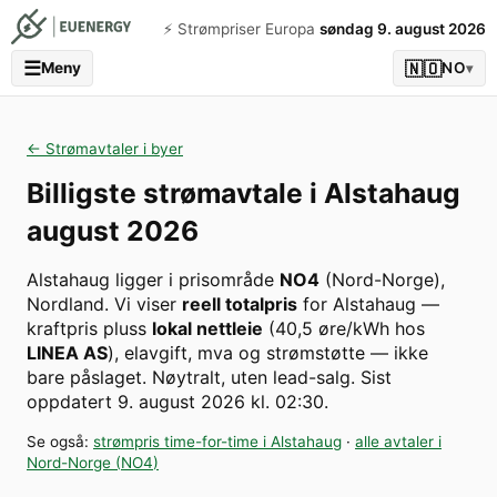
⚡️ Strømpriser Europa
søndag 9. august 2026
☰
🇳🇴
Meny
NO
▾
← Strømavtaler i byer
Billigste strømavtale i
Alstahaug
august 2026
Alstahaug
ligger i prisområde
NO4
(
Nord-Norge
)
,
Nordland
. Vi viser
reell totalpris
for
Alstahaug
—
kraftpris pluss
lokal nettleie
(
40,5
øre/kWh hos
LINEA AS
), elavgift, mva og strømstøtte — ikke
bare påslaget. Nøytralt, uten lead-salg.
Sist
oppdatert
9. august 2026 kl. 02:30
.
Se også:
strømpris time-for-time i
Alstahaug
·
alle avtaler i
Nord-Norge
(
NO4
)