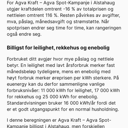
For
Agva Kraft
–
Agva Spot-Kampanje
i
Alstahaug
utgjør kraftdelen omtrent
-16
% av totalprisen og
nettleien omtrent
116
%. Resten påvirkes av avgifter,
mva, påslag, månedsavgift og strømstøtte. Når
spotprisen endrer seg time for time, kan rangeringen
også endre seg.
Billigst for leilighet, rekkehus og enebolig
Forbruket ditt avgjør hvor mye påslag og nettleie
betyr. En leilighet med lavt årsforbruk merker fast
månedsbeløp tydeligere, mens en enebolig med
høyt forbruk merker øreprisen per kWh sterkere. På
euenergy kan du derfor sammenligne vanlige
forbruksnivåer: 11 000 kWh for leilighet, 17 000 kWh
for rekkehus og 25 000 kWh for enebolig.
Standardvisningen bruker
16 000
kWh/år fordi det
er et godt utgangspunkt for en normal husholdning.
I denne beregningen er
Agva Kraft
–
Agva Spot-
Kampanje
billigst i
Alstahaug
, men forskjellen