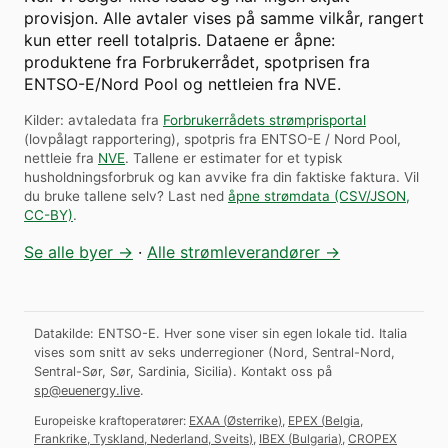
provisjon. Alle avtaler vises på samme vilkår, rangert
kun etter reell totalpris. Dataene er åpne:
produktene fra Forbrukerrådet, spotprisen fra
ENTSO-E/Nord Pool og nettleien fra NVE.
Kilder: avtaledata fra
Forbrukerrådets strømprisportal
(lovpålagt rapportering), spotpris fra ENTSO-E / Nord Pool,
nettleie fra
NVE
. Tallene er estimater for et typisk
husholdningsforbruk og kan avvike fra din faktiske faktura.
Vil
du bruke tallene selv? Last ned
åpne strømdata (CSV/JSON,
CC-BY)
.
Se alle byer →
·
Alle strømleverandører →
Datakilde: ENTSO-E. Hver sone viser sin egen lokale tid. Italia
vises som snitt av seks underregioner (Nord, Sentral-Nord,
Sentral-Sør, Sør, Sardinia, Sicilia).
Kontakt oss på
sp@euenergy.live
.
Europeiske kraftoperatører:
EXAA
(
Østerrike
)
,
EPEX
(
Belgia,
Frankrike, Tyskland, Nederland, Sveits
)
,
IBEX
(
Bulgaria
)
,
CROPEX