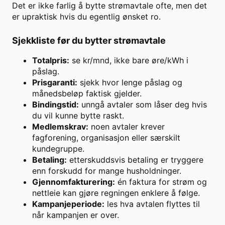
Det er ikke farlig å bytte strømavtale ofte, men det
er upraktisk hvis du egentlig ønsket ro.
Sjekkliste før du bytter strømavtale
Totalpris:
se kr/mnd, ikke bare øre/kWh i
påslag.
Prisgaranti:
sjekk hvor lenge påslag og
månedsbeløp faktisk gjelder.
Bindingstid:
unngå avtaler som låser deg hvis
du vil kunne bytte raskt.
Medlemskrav:
noen avtaler krever
fagforening, organisasjon eller særskilt
kundegruppe.
Betaling:
etterskuddsvis betaling er tryggere
enn forskudd for mange husholdninger.
Gjennomfakturering:
én faktura for strøm og
nettleie kan gjøre regningen enklere å følge.
Kampanjeperiode:
les hva avtalen flyttes til
når kampanjen er over.