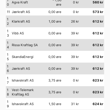
Agva Kraft
0
kr
560
kr
0
øre
11
Jærkraft AS
0,00
øre
0
kr
573
kr
1
Klarkraft AS
1,00
øre
26
kr
612
kr
2
1
Vibb AS
0,00
øre
39
kr
612
kr
3
1
Rissa Kraftlag SA
0,00
øre
39
kr
612
kr
4
1
SkandiaEnergi
0,00
øre
39
kr
612
kr
5
1
Jærkraft AS
0,00
øre
39
kr
612
kr
6
1
Ishavskraft AS
3,75
øre
0
kr
623
kr
7
1
Vest-Telemark
3,75
øre
0
kr
623
kr
8
Kraftlag AS
1
Ishavskraft AS
1,50
øre
31
kr
624
kr
9