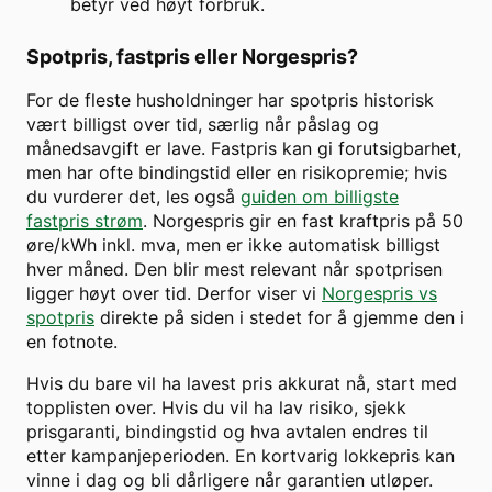
betyr ved høyt forbruk.
Spotpris, fastpris eller Norgespris?
For de fleste husholdninger har spotpris historisk
vært billigst over tid, særlig når påslag og
månedsavgift er lave. Fastpris kan gi forutsigbarhet,
men har ofte bindingstid eller en risikopremie; hvis
du vurderer det, les også
guiden om billigste
fastpris strøm
. Norgespris gir en fast kraftpris på 50
øre/kWh inkl. mva, men er ikke automatisk billigst
hver måned. Den blir mest relevant når spotprisen
ligger høyt over tid. Derfor viser vi
Norgespris vs
spotpris
direkte på siden i stedet for å gjemme den i
en fotnote.
Hvis du bare vil ha lavest pris akkurat nå, start med
topplisten over. Hvis du vil ha lav risiko, sjekk
prisgaranti, bindingstid og hva avtalen endres til
etter kampanjeperioden. En kortvarig lokkepris kan
vinne i dag og bli dårligere når garantien utløper.