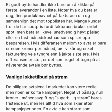
Et godt bytte handler ikke bare om å klikke på
første leverandør i en liste. Noter hva du betaler i
dag, finn produktnavnet på fakturaen din og
sammenlign det mot topplisten her. Mange kunder
tror de har spotpris fordi fakturaen bruker ordet
spot, men betaler likevel unødvendig høyt påslag
eller en fast månedskostnad som spiser opp
besparelsen. Hvis differansen mellom to avtaler bare
er noen kroner per måned, bør vilkår og enkel
fakturering veie tyngre enn å jakte siste øre. Hvis
differansen er stor, er det som regel et tegn på at
nåværende avtale bør byttes.
Vanlige lokketilbud på strøm
De billigste avtalene i markedet kan være reelle,
men noen er korte kampanjer. Negativt påslag, null
kroner i månedsavgift og “superbillig strøm” høres
fristende ut, men les alltid hva som skjer etter
kampanjeperioden. En avtale kan starte som