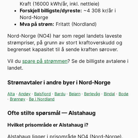
Kraft (16000 kWh/år, inkl. nettleie)
Forskjell billigste/dyreste
:
~4 308 kr/år i
Nord-Norge
Mva på strøm
:
Fritatt (Nordland)
Nord-Norge (NO4) har som regel landets laveste
strømpriser, på grunn av stort kraftoverskudd og
begrenset kapasitet til å sende kraften sørover.
Vil du
spare på strømmen
? Se de billigste avtalene i
landet.
Strømavtaler i andre byer i
Nord-Norge
Alta
·
Andøy
·
Balsfjord
·
Bardu
·
Beiarn
·
Berlevåg
·
Bindal
·
Bodø
·
Brønnøy
·
Bø i Nordland
Ofte stilte spørsmål —
Alstahaug
Hvilket prisområde er Alstahaug i?
Alstahaug ligger i prisområde NO4 (Nord-Norge),